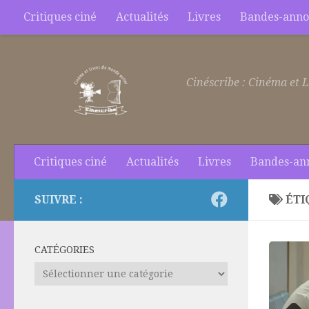
Critiques ciné
Actualités
Livres
Bandes-anno
Skip to content
Cinéscribe : Cinéma et L
Critiques ciné
Actualités
Livres
Bandes-an
SUIVRE :
ÉTI
CATÉGORIES
Catégories