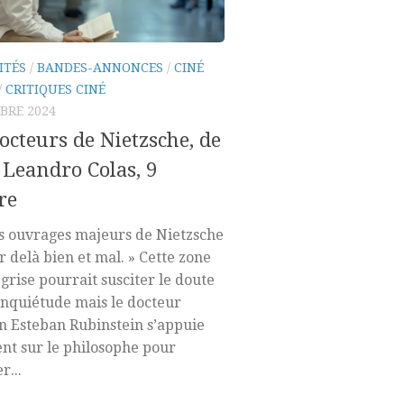
ITÉS
/
BANDES-ANNONCES
/
CINÉ
/
CRITIQUES CINÉ
BRE 2024
octeurs de Nietzsche, de
 Leandro Colas, 9
re
s ouvrages majeurs de Nietzsche
ar delà bien et mal. » Cette zone
grise pourrait susciter le doute
’inquiétude mais le docteur
n Esteban Rubinstein s’appuie
nt sur le philosophe pour
r...