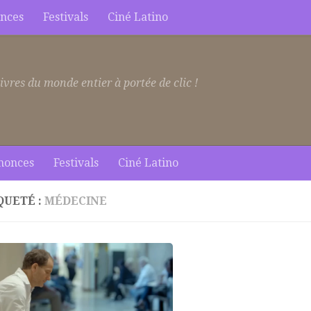
nces
Festivals
Ciné Latino
ivres du monde entier à portée de clic !
nonces
Festivals
Ciné Latino
QUETÉ :
MÉDECINE