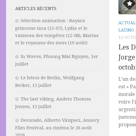
ARTICLES RÉCENTS
Sélection animation : Kayara
ACTUAL
princesse inca (15-07), Lydia et le
LATINO
vaisseau des tempêtes (12-08), Marius
12 OCTO
et le royaume des mers (19 août)
Les D
Jorge
In Waves, Phuong Mai Nguyen, 1er
juillet
octob
Le héros de Berlin, Wolfgang
L’un de
Becker, 15 juillet
est « P
morale 
The last viking, Anders Thomas
voire l
Jensen, 15 juillet
argenti
justeme
Decorado, Alberto Vázquez, Annecy
propose
Film Festival, au cinéma le 26 août
2026