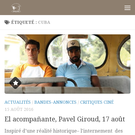
Skip to content
ÉTIQUETÉ :
CUBA
ACTUALITÉS
/
BANDES-ANNONCES
/
CRITIQUES CINÉ
15 AOÛT 2016
El acompañante, Pavel Giroud, 17 août
Inspiré d’une réalité historique– l’internement des