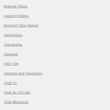
Bodega Films
Capricci Films
Festival Ciné Junior
Cinelatino
Cinespaña
Cinésud
Ciné 104
Cinéma des Cinéastes
Club 13
Club de l’Etoile
Club Marbeuf