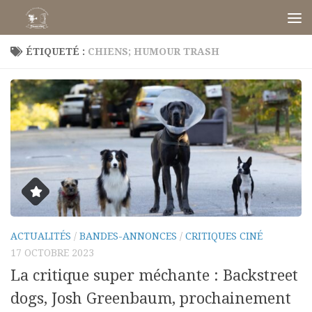
Skip to content
ÉTIQUETÉ :
CHIENS; HUMOUR TRASH
ACTUALITÉS
/
BANDES-ANNONCES
/
CRITIQUES CINÉ
17 OCTOBRE 2023
La critique super méchante : Backstreet
dogs, Josh Greenbaum, prochainement