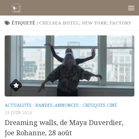
Skip to content
ÉTIQUETÉ :
CHELSEA HOTEL; NEW YORK; FACTORY
ACTUALITÉS
/
BANDES-ANNONCES
/
CRITIQUES CINÉ
19 JUIN 2024
Dreaming walls, de Maya Duverdier,
Joe Rohanne, 28 août