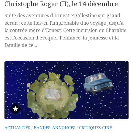
Christophe Roger (II), le 14 décembre
Suite des aventures d’Ernest et Célestine sur grand
écran : cette fois-ci, l’improbable duo voyage jusqu’à
la contrée mère d’Ernest. Cette incursion en Charabie
est l’occasion d’évoquer l’enfance, la jeunesse et la
famille de ce...
ACTUALITÉS
/
BANDES-ANNONCES
/
CRITIQUES CINÉ