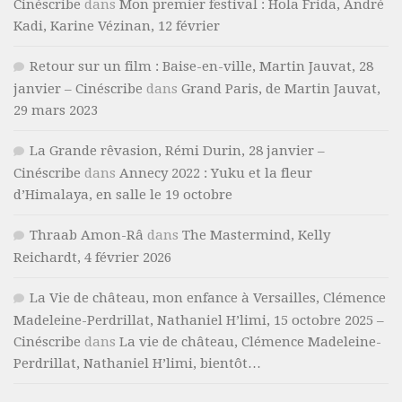
Cinéscribe
dans
Mon premier festival : Hola Frida, André
Kadi, Karine Vézinan, 12 février
Retour sur un film : Baise-en-ville, Martin Jauvat, 28
janvier – Cinéscribe
dans
Grand Paris, de Martin Jauvat,
29 mars 2023
La Grande rêvasion, Rémi Durin, 28 janvier –
Cinéscribe
dans
Annecy 2022 : Yuku et la fleur
d’Himalaya, en salle le 19 octobre
Thraab Amon-Râ
dans
The Mastermind, Kelly
Reichardt, 4 février 2026
La Vie de château, mon enfance à Versailles, Clémence
Madeleine-Perdrillat, Nathaniel H’limi, 15 octobre 2025 –
Cinéscribe
dans
La vie de château, Clémence Madeleine-
Perdrillat, Nathaniel H’limi, bientôt…