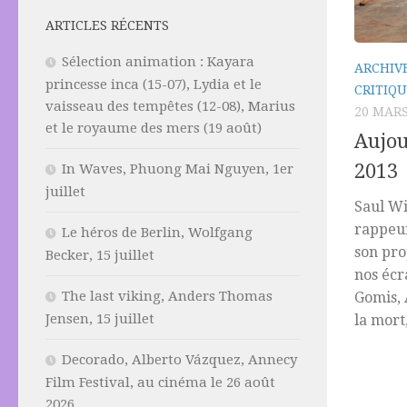
ARTICLES RÉCENTS
Sélection animation : Kayara
ARCHIV
princesse inca (15-07), Lydia et le
CRITIQU
vaisseau des tempêtes (12-08), Marius
20 MARS
et le royaume des mers (19 août)
Aujou
2013
In Waves, Phuong Mai Nguyen, 1er
juillet
Saul Wi
rappeur
Le héros de Berlin, Wolfgang
son pro
Becker, 15 juillet
nos écr
The last viking, Anders Thomas
Gomis, 
Jensen, 15 juillet
la mort,
Decorado, Alberto Vázquez, Annecy
Film Festival, au cinéma le 26 août
2026