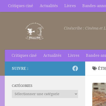
Critiques ciné
Actualités
Livres
Bandes-anno
Skip to content
Cinéscribe : Cinéma et L
Critiques ciné
Actualités
Livres
Bandes-an
SUIVRE :
ÉTI
CATÉGORIES
Catégories