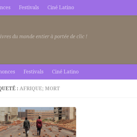
nces
Festivals
Ciné Latino
ivres du monde entier à portée de clic !
nonces
Festivals
Ciné Latino
QUETÉ :
AFRIQUE; MORT