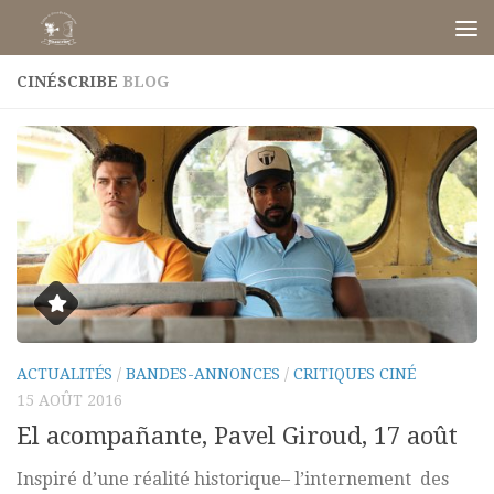
Skip to content
CINÉSCRIBE
BLOG
ACTUALITÉS
/
BANDES-ANNONCES
/
CRITIQUES CINÉ
15 AOÛT 2016
El acompañante, Pavel Giroud, 17 août
Inspiré d’une réalité historique– l’internement des