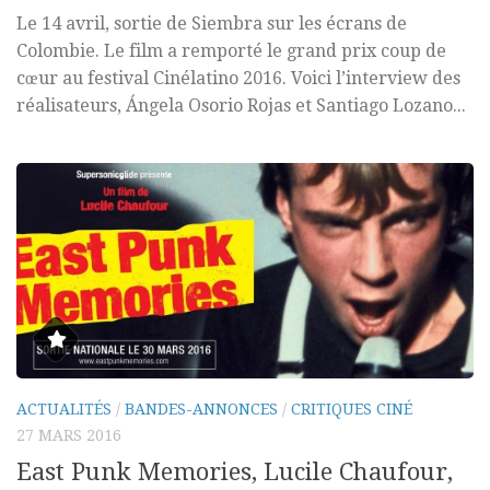
Le 14 avril, sortie de Siembra sur les écrans de
Colombie. Le film a remporté le grand prix coup de
cœur au festival Cinélatino 2016. Voici l’interview des
réalisateurs, Ángela Osorio Rojas et Santiago Lozano...
ACTUALITÉS
/
BANDES-ANNONCES
/
CRITIQUES CINÉ
27 MARS 2016
East Punk Memories, Lucile Chaufour,