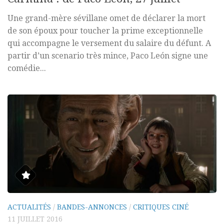
Une grand-mère sévillane omet de déclarer la mort
de son époux pour toucher la prime exceptionnelle
qui accompagne le versement du salaire du défunt. A
partir d’un scenario très mince, Paco León signe une
comédie...
ACTUALITÉS
/
BANDES-ANNONCES
/
CRITIQUES CINÉ
11 JUILLET 2016