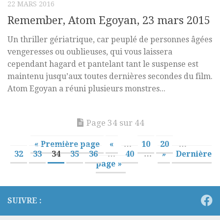
22 MARS 2016
Remember, Atom Egoyan, 23 mars 2015
Un thriller gériatrique, car peuplé de personnes âgées
vengeresses ou oublieuses, qui vous laissera
cependant hagard et pantelant tant le suspense est
maintenu jusqu’aux toutes dernières secondes du film.
Atom Egoyan a réuni plusieurs monstres...
Page 34 sur 44
« Première page
«
…
10
20
…
32
33
34
35
36
…
40
…
»
Dernière
page »
SUIVRE :