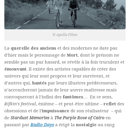
© Apollo Films
La
querelle des anciens
et des modernes ne date pas
d’hier mais le personnage de
Mort
, dont le prénom ne
semble pas un pur hasard, se révèle à la fois truculent et
émouvant
. Il existe des artistes capables de créer des
univers qui leur sont propres et leur survivent, et
d’autres qui,
hantés
par leurs illustres prédécesseurs,
n’accoucheront jamais de leur œuvre maîtresse mais
convoqueront à l’infini des
fantômes
… En ce sens,
Rifkin’s festival
, énième – et peut-être ultime –
reflet
des
obsessions et de l’
impuissance
de son réalisateur – qui
de
Stardust Memories
à
The Purple Rose of Cairo
en
passant par
Radio Days
a érigé la
nostalgie
au rang