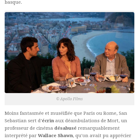
basque.
© Apollo Films
Moins fantasmée et muséifiée que Paris ou Rome, San
Sebastian sert d’
écrin
aux déambulations de Mort, un
professeur de cinéma
désabusé
remarquablement
interprété par
Wallace Shawn
, qu’on avait pu apprécier