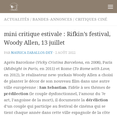
Skip to content
ACTUALITÉS
/
BANDES-ANNONCES
/
CRITIQUES CINÉ
mini critique estivale : Rifkin’s festival,
Woody Allen, 13 juillet
PAR
NAUSICA ZABALLOS-DEY
·
2 AOÛT 2022
Après Barcelone (
Vicky Cristina Barcelona,
en 2008), Paris
(
Midnight in Paris,
en 2011) et Rome (
To Rome with Love,
en 2012), le réalisateur new-yorkais Woody Allen a choisi
de planter le décor de son nouveau film dans une autre
ville européenne :
San Sebastian
. Fidèle à ses thèmes de
prédilection
(le couple dysfonctionnel, l’amour du 7e
art, l’angoisse de la mort), il documente la
déréliction
d’un couple qui participe au festival de cinéma qui se
tient chaque année dans cette ville espagnole de la côte