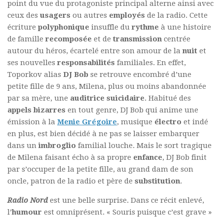
point du vue du protagoniste principal alterne ainsi avec
ceux des
usagers
ou autres
employés
de la radio. Cette
écriture
polyphonique
insuffle du
rythme
à une histoire
de famille
recomposée
et de
transmission
centrée
autour du héros, écartelé entre son amour de la
nuit
et
ses nouvelles
responsabilités
familiales. En effet,
Toporkov alias
DJ Bob
se retrouve encombré d’une
petite fille de 9 ans, Milena, plus ou moins abandonnée
par sa mère, une
auditrice suicidaire
. Habitué des
appels bizarres
en tout genre, DJ Bob qui anime une
émission à la
Menie Grégoire
, musique
électro
et indé
en plus, est bien décidé à ne pas se laisser embarquer
dans un
imbroglio
familial louche. Mais le sort tragique
de Milena faisant écho à sa propre
enfance
, DJ Bob finit
par s’occuper de la petite fille, au grand dam de son
oncle, patron de la radio et père de
substitution
.
Radio Nord
est une belle surprise. Dans ce récit enlevé,
l’
humour
est omniprésent. « Souris puisque c’est grave »