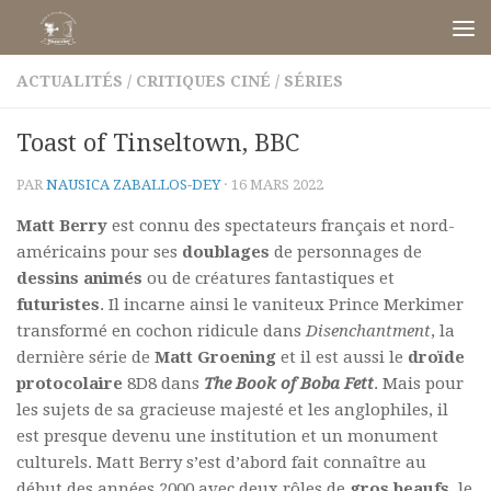
Skip to content
ACTUALITÉS
/
CRITIQUES CINÉ
/
SÉRIES
Toast of Tinseltown, BBC
PAR
NAUSICA ZABALLOS-DEY
·
16 MARS 2022
Matt Berry
est connu des spectateurs français et nord-
américains pour ses
doublages
de personnages de
dessins animés
ou de créatures fantastiques et
futuristes
. Il incarne ainsi le vaniteux Prince Merkimer
transformé en cochon ridicule dans
Disenchantment
, la
dernière série de
Matt Groening
et il est aussi le
droïde
protocolaire
8D8 dans
The Book of Boba Fett
. Mais pour
les sujets de sa gracieuse majesté et les anglophiles, il
est presque devenu une institution et un monument
culturels. Matt Berry s’est d’abord fait connaître au
début des années 2000 avec deux rôles de
gros beaufs
, le