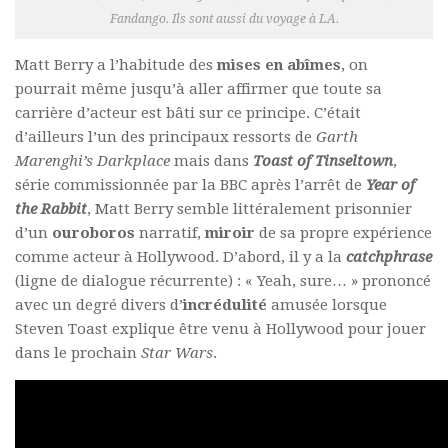
Fandango. Ils sont aussi du voyage à LA.
Matt Berry a l’habitude des
mises en abîmes
, on
pourrait même jusqu’à aller affirmer que toute sa
carrière d’acteur est bâti sur ce principe. C’était
d’ailleurs l’un des principaux ressorts de
Garth
Marenghi’s Darkplace
mais dans
Toast of Tinseltown
,
série commissionnée par la BBC après l’arrêt de
Year of
the Rabbit
, Matt Berry semble littéralement prisonnier
d’un
ouroboros
narratif,
miroir
de sa propre expérience
comme acteur à Hollywood. D’abord, il y a la
catchphrase
(ligne de dialogue récurrente) : « Yeah, sure… » prononcé
avec un degré divers d’
incrédulité
amusée lorsque
Steven Toast explique être venu à Hollywood pour jouer
dans le prochain
Star Wars
.