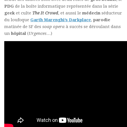
PDG
de la boîte informatique représentée dans la série
geek
et culte
The It Crowd
, et aussi le
médecin
séducteur
du loufoque
Garth Marenghi’s Darkplace
,
parodie
matinée de SF des
soap opera
à succès se déroulant dans
un
hôpital
(
Urgences
…)