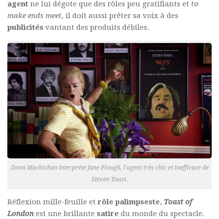
agent
ne lui dégote que des rôles peu gratifiants et
to
make ends meet,
il doit aussi prêter sa voix à des
publicités
vantant des produits débiles.
Doon Mackichan interprète Jane Plough, l’agent très chic et inefficace de
Steven Toast.
Réflexion mille-feuille et
rôle palimpseste
,
Toast of
London
est une brillante
satire
du monde du spectacle.