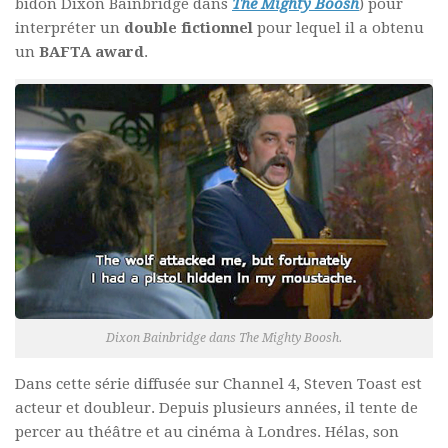
bidon Dixon Bainbridge dans
The Mighty Boosh
) pour
interpréter un
double fictionnel
pour lequel il a obtenu
un
BAFTA award
.
Dixon Bainbridge dans
The Mighty Boosh.
Dans cette série diffusée sur Channel 4, Steven Toast est
acteur et doubleur. Depuis plusieurs années, il tente de
percer au théâtre et au cinéma à Londres. Hélas, son