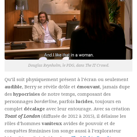
Douglas Reynholm, le PDG, dans
The IT Crowd.
Qu’il soit physiquement présent à l’écran ou seulement
audible
, Berry se révèle drôle et
émouvant
, jamais dupe
des
hypocrisies
de notre temps, composant des
personnages
borderline
, parfois
lucides
, toujours en
complet
décalage
avec leur entourage. Avec sa création
Toast of London
(diffusée de 2012 à 2015), il délaisse les
rôles d’hommes
vaniteux
avides de pouvoir et de
conquêtes féminines (on songe aussi à l’explorateur