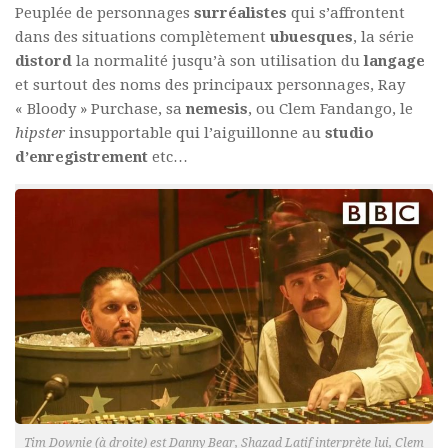
Peuplée de personnages
surréalistes
qui s’affrontent
dans des situations complètement
ubuesques
, la série
distord
la normalité jusqu’à son utilisation du
langage
et surtout des noms des principaux personnages, Ray
« Bloody » Purchase, sa
nemesis
, ou Clem Fandango, le
hipster
insupportable qui l’aiguillonne au
studio
d’enregistrement
etc…
Tim Downie (à droite) est Danny Bear, Shazad Latif interprète lui, Clem