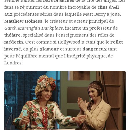
semble hanter les
bars branchés
de la cité des anges. Les
fans se réjouiront du nombre incroyable de
clins d’œil
aux précédentes séries dans laquelle Matt Berry a joué.
Matthew Holness
, le créateur et acteur principal de
Garth
Marenghi’s Darkplace
, incarne un professeur de
théâtre
, spécialisé dans l’enseignement des rôles de
médecin
. C’est comme si Hollywood n’était que le
reflet
inversé
, en plus
glamour
et surtout
dangereux
tant
pour l’équilibre mental que l’intégrité physique, de
Londres.