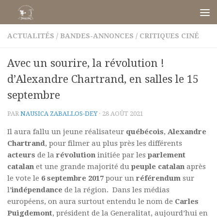
Skip to content
ACTUALITÉS
/
BANDES-ANNONCES
/
CRITIQUES CINÉ
Avec un sourire, la révolution !
d’Alexandre Chartrand, en salles le 15
septembre
PAR
NAUSICA ZABALLOS-DEY
·
28 AOÛT 2021
Il aura fallu un jeune réalisateur
québécois
,
Alexandre
Chartrand
, pour filmer au plus près les différents
acteurs
de la
révolution
initiée par les
parlement
catalan
et une grande majorité du
peuple catalan
après
le vote le
6 septembre 2017
pour un
référendum
sur
l’
indépendance
de la région. Dans les médias
européens, on aura surtout entendu le nom de
Carles
Puigdemont
, président de la Generalitat, aujourd’hui en