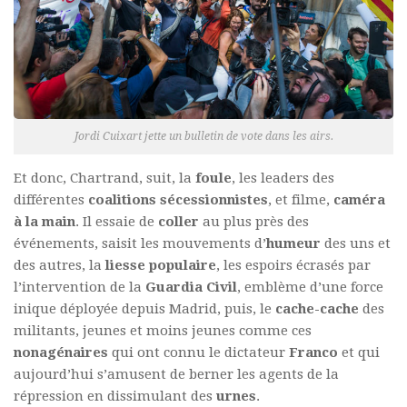
Jordi Cuixart jette un bulletin de vote dans les airs.
Et donc, Chartrand, suit, la
foule
, les leaders des
différentes
coalitions sécessionnistes
, et filme,
caméra
à la main
. Il essaie de
coller
au plus près des
événements, saisit les mouvements d’
humeur
des uns et
des autres, la
liesse populaire
, les espoirs écrasés par
l’intervention de la
Guardia Civil
, emblème d’une force
inique déployée depuis Madrid, puis, le
cache-cache
des
militants, jeunes et moins jeunes comme ces
nonagénaires
qui ont connu le dictateur
Franco
et qui
aujourd’hui s’amusent de berner les agents de la
répression en dissimulant des
urnes
.