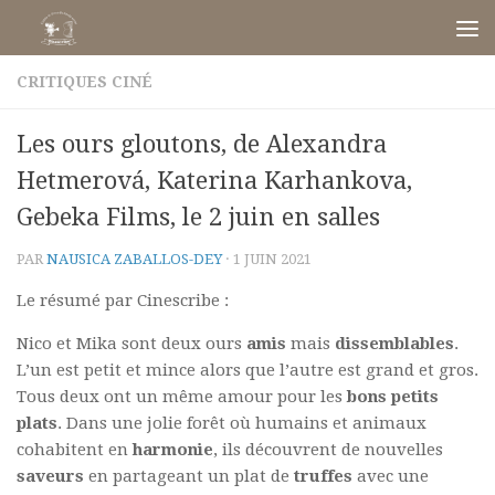
Skip to content
CRITIQUES CINÉ
Les ours gloutons, de Alexandra
Hetmerová, Katerina Karhankova,
Gebeka Films, le 2 juin en salles
PAR
NAUSICA ZABALLOS-DEY
·
1 JUIN 2021
Le résumé par Cinescribe :
Nico et Mika sont deux ours
amis
mais
dissemblables
.
L’un est petit et mince alors que l’autre est grand et gros.
Tous deux ont un même amour pour les
bons petits
plats
. Dans une jolie forêt où humains et animaux
cohabitent en
harmonie
, ils découvrent de nouvelles
saveurs
en partageant un plat de
truffes
avec une