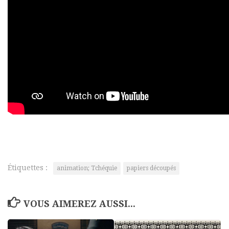
Étiquettes :
animation; Tchéquie
papiers découpés
VOUS AIMEREZ AUSSI...