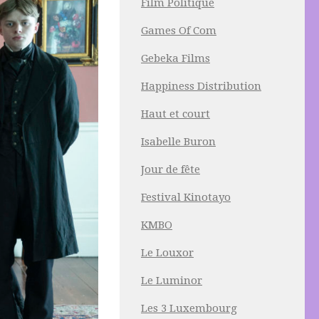
Film Politique
Games Of Com
Gebeka Films
Happiness Distribution
Haut et court
Isabelle Buron
Jour de fête
Festival Kinotayo
KMBO
Le Louxor
Le Luminor
Les 3 Luxembourg