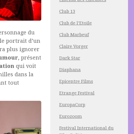
Club 13
Club de l’Etoile
personnage du
Club Marbeuf
le portrait d’un
Claire Vorger
ra plus ignorer
umour
, présent
Dark Star
ation
qui voit
Diaphana
illes dans la
Epicentre Films
ant tout
Etrange Festival
EuropaCorp
Eurozoom
Festival International du