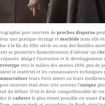
otographie post-mortem de
proches
disparus
peut
teur une pratique étrange et
morbide
mais elle ét
ue à la fin du XIXe siècle au sein des familles aisée
ent se permettre financièrement d’obtenir un
cli
trépassés. Malgré l’invention et le développement 
rréotype
vers le milieu des années 1830, peu de 
aient le matériel et les connaissances techniques 
immortaliser
leurs êtres aimés ou leurs meilleur
 post-mortem était donc très souvent l’
unique
pho
tait du défunt. D’où le désir compréhensible de cer
dre le
cadavre
le plus vivant possible en usant d’
a
lage, repose pieds et accoudoirs (le
Brady stand
inv