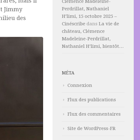
rares, mais il
Clémence Madeleine-
nt Jimmy
Perdrillat, Nathaniel
H’limi, 15 octobre 2025 –
ilieu des
Cinéscribe
dans
La vie de
château, Clémence
Madeleine-Perdrillat,
Nathaniel H’limi, bientôt…
MÉTA
Connexion
Flux des publications
Flux des commentaires
Site de WordPress-FR