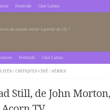
nces
Festivals
Ciné Latino
ivres du monde entier à portée de clic !
nonces
Festivals
Ciné Latino
LITÉS
/
CRITIQUES CINÉ
/
SÉRIES
d Still, de John Morton,
, Acorn TV