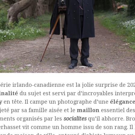
série irlando-canadienne est la jolie surprise de 20
inalité
du sujet est servi par d’incroyables interpr
y
en tête. Il campe un photographe d’une
éléganc
jeté par sa famille aisée et le
maillon
essentiel de
ents organisés par les
socialites
qu’il abhorre. Br
rhasset vit comme un homme issu de son rang. Il 