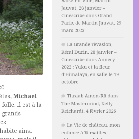
Baise-en-ville, Martin
Jauvat, 28 janvier –
Cinéscribe
dans
Grand
Paris, de Martin Jauvat, 29
mars 2023
La Grande rêvasion,
Rémi Durin, 28 janvier –
Cinéscribe
dans
Annecy
2022 : Yuku et la fleur
d’Himalaya, en salle le 19
octobre
20.
ètes,
Michael
Thraab Amon-Râ
dans
The Mastermind, Kelly
e
folle. Il est à la
Reichardt, 4 février 2026
s grands
ock
La Vie de château, mon
habite ainsi
enfance à Versailles,