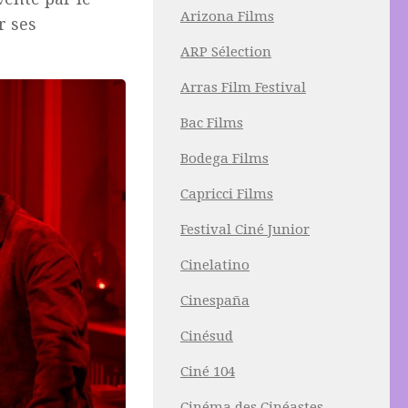
Arizona Films
r ses
ARP Sélection
Arras Film Festival
Bac Films
Bodega Films
Capricci Films
Festival Ciné Junior
Cinelatino
Cinespaña
Cinésud
Ciné 104
Cinéma des Cinéastes