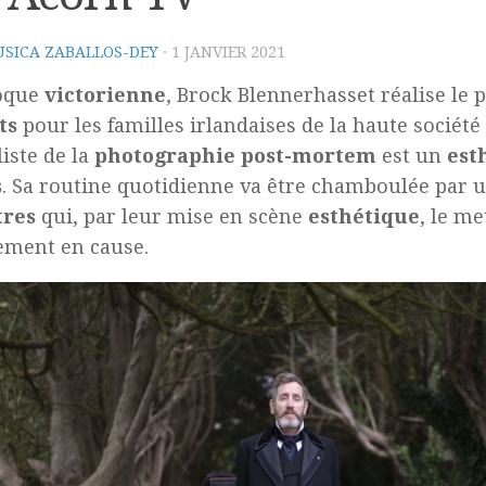
SICA ZABALLOS-DEY
·
1 JANVIER 2021
poque
victorienne
, Brock Blennerhasset réalise le p
ts
pour les familles irlandaises de la haute société
liste de la
photographie post-mortem
est un
est
s
. Sa routine quotidienne va être chamboulée par u
res
qui, par leur mise en scène
esthétique
, le me
ement en cause.