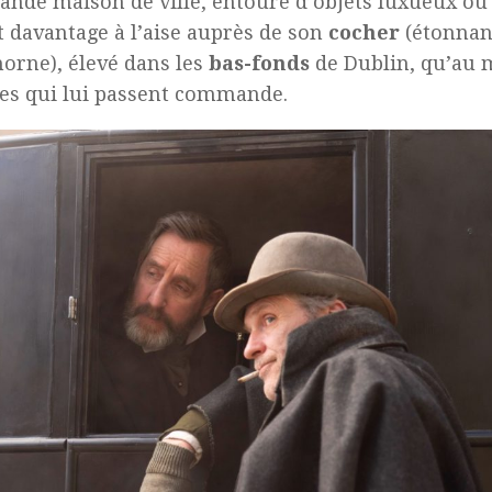
ande maison de ville, entouré d’objets luxueux ou 
t davantage à l’aise auprès de son
cocher
(étonna
orne), élevé dans les
bas-fonds
de Dublin, qu’au m
es qui lui passent commande.