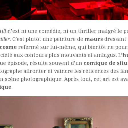
ill
n’est ni une comédie, ni un thriller malgré le 
iller
. C’est plutôt une peinture de
mœurs
dressant 
ocosme
refermé sur lui-même, qui bientôt ne pour
ciété aux contours plus mouvants et ambigus. L’
h
ue épisode, résulte souvent d’un
comique de situ
tographe affronter et vaincre les réticences des fam
n scène photographique. Après tout, cet art est av
ique
.