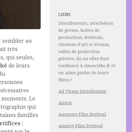
LIENS
Distributeurs, attaché(e)s
de presse, boîtes de
production, festivals,
 sembler au
cinémas d’art et d’essai,
ait très
salles de projection
s, qui seules,
privées, ils ou elles font
ché
de leurs
confiance à cinescribe.fr et
on aime parler de leurs
du
films !
personnes
nécessaires
Ad Vitam Distribution
s moments. Le
Aloest
tographie qui
Amnesty Film Festival
taines familles
rtifices
:
Annecy Film Festival
enté par le