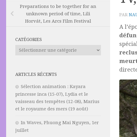
Preparations to be together for an
unknown period of time, Lili
PAR
NAU
Horvát, Les Arcs Film Festival
A l’é
défun
CATÉGORIES
spécia
Catégories
reclu
meurt
direct
ARTICLES RÉCENTS
Sélection animation : Kayara
princesse inca (15-07), Lydia et le
vaisseau des tempêtes (12-08), Marius
et le royaume des mers (19 août)
In Waves, Phuong Mai Nguyen, 1er
juillet