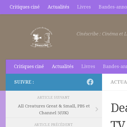
Critiques ciné
Actualités
Livres
Bandes-anno
Skip to content
Cinéscribe : Cinéma et L
Critiques ciné
Actualités
Livres
Bandes-an
SUIVRE :
ACTUA
ARTICLE SUIVANT
Dea
All Creatures Great & Small, PBS et
Channel 5(UK)
TV
ARTICLE PRÉCÉDENT