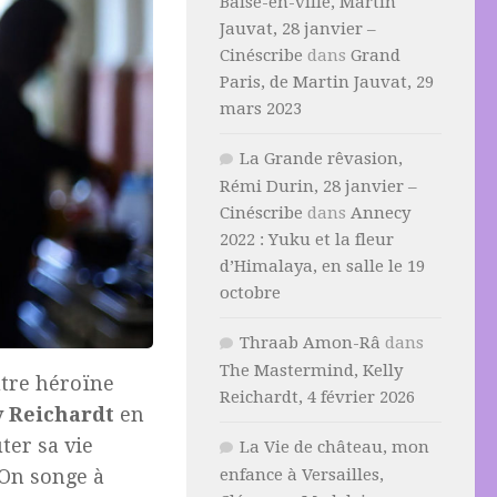
Baise-en-ville, Martin
Jauvat, 28 janvier –
Cinéscribe
dans
Grand
Paris, de Martin Jauvat, 29
mars 2023
La Grande rêvasion,
Rémi Durin, 28 janvier –
Cinéscribe
dans
Annecy
2022 : Yuku et la fleur
d’Himalaya, en salle le 19
octobre
Thraab Amon-Râ
dans
The Mastermind, Kelly
tre héroïne
Reichardt, 4 février 2026
y Reichardt
en
ter sa vie
La Vie de château, mon
enfance à Versailles,
 On songe à