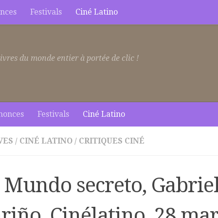
nces
Festivals
Ciné Latino
ivres du monde entier à portée de clic !
nonces
Festivals
Ciné Latino
VES
/
CINÉ LATINO
/
CRITIQUES CINÉ
 Mundo secreto, Gabrie
riño, Cinélatino, 28 ma