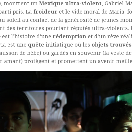
), montrent un
Mexique ultra-violent
, Gabriel M
parti pris. La
froideur
et le vide moral de Maria 
au soleil au contact de la générosité de jeunes moi
nt des territoires pourtant réputés ultra-violents.
o
est l’histoire d’une
rédemption
et d’un rêve réal
ia est une
quête
initiatique où les
objets
trouvés
ausson de bébé) ou gardés en souvenir (la veste de
r amant) protègent et promettent un avenir meille