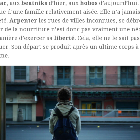
ac
, aux
beatniks
d’hier, aux
hobos
d’aujourd’hui
sue d’une famille relativement aisée. Elle n’a jamai
eté.
Arpenter
les rues de villes inconnues, se débr
r de la nourriture n’est donc pas vraiment une néc
nière d’exercer sa
liberté
. Cela, elle ne le sait p
uer. Son départ se produit après un ultime corps 
me.