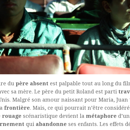
ure du
père absent
est palpable tout au long du fil
avec sa mère. Le père du petit Roland est parti
trav
Unis. Malgré son amour naissant pour Maria, Juan 
la
frontière
. Mais, ce qui pourrait n’être consid
e
rouage
scénaristique devient la
métaphore
d’un
ernement
qui
abandonne
ses enfants. Les effets 