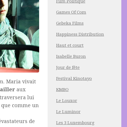
Film Politique
Games Of Com
Gebeka Films
Happiness Distribution
Haut et court
Isabelle Buron
Jour de fête
Festival Kinotayo
m. Maria vivait
ailler
aux
KMBO
traversera lui
Le Louxor
éré que comme un
Le Luminor
dévastateurs de
Les 3 Luxembourg