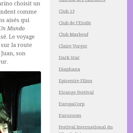
arino choisit un
fondent comme
Club 13
ns aisés qui
Club de l’Etoile
Un Mundo
Club Marbeuf
isé. Le voyage
sur la route
Claire Vorger
 Juan, son
Dark Star
ur.
Diaphana
Epicentre Films
Etrange Festival
EuropaCorp
Eurozoom
Festival International du