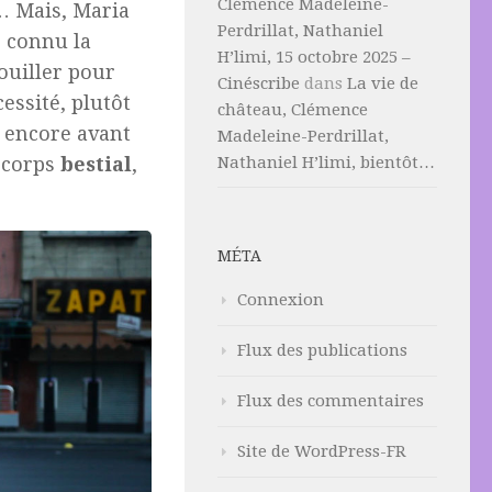
Clémence Madeleine-
… Mais, Maria
Perdrillat, Nathaniel
s connu la
H’limi, 15 octobre 2025 –
ouiller pour
Cinéscribe
dans
La vie de
essité, plutôt
château, Clémence
as encore avant
Madeleine-Perdrillat,
Nathaniel H’limi, bientôt…
à corps
bestial
,
MÉTA
Connexion
Flux des publications
Flux des commentaires
Site de WordPress-FR