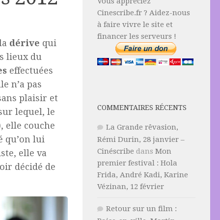
Vous appréciez
Cinescribe.fr ? Aidez-nous
à faire vivre le site et
financer les serveurs !
la
dérive
qui
s lieux du
es
effectuées
le n’a pas
ans plaisir et
COMMENTAIRES RÉCENTS
ur lequel, le
), elle couche
La Grande rêvasion,
é qu’on lui
Rémi Durin, 28 janvier –
Cinéscribe
dans
Mon
te, elle va
premier festival : Hola
oir décidé de
Frida, André Kadi, Karine
Vézinan, 12 février
Retour sur un film :