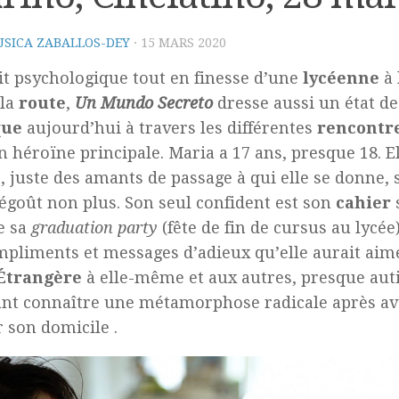
SICA ZABALLOS-DEY
·
15 MARS 2020
it psychologique tout en finesse d’une
lycéenne
à 
 la
route
,
Un Mundo Secreto
dresse aussi un état de
que
aujourd’hui à travers les différentes
rencontr
n héroïne principale. Maria a 17 ans, presque 18. El
, juste des amants de passage à qui elle se donne, s
égoût non plus. Son seul confident est son
cahier
s
e sa
graduation party
(fête de fin de cursus au lycée
mpliments et messages d’adieux qu’elle aurait aim
Étrangère
à elle-même et aux autres, presque autis
nt connaître une métamorphose radicale après av
r son domicile .