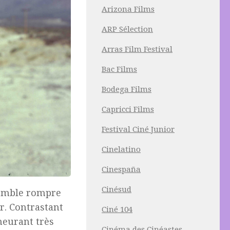
Arizona Films
ARP Sélection
Arras Film Festival
Bac Films
Bodega Films
Capricci Films
Festival Ciné Junior
Cinelatino
Cinespaña
Cinésud
semble rompre
er. Contrastant
Ciné 104
meurant très
Cinéma des Cinéastes