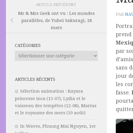
ARTICLE PRÉCÉDENT
Mr & Mrs Geek ont vu : Les mondes
PAR
NAU
parallèles, de Yuhei Sakuragi, 18
Portra
mars
prend
Mexi
CATÉGORIES
par so
Catégories
d’amis
sans d
jour d
ARTICLES RÉCENTS
les co
Sélection animation : Kayara
fasse.
princesse inca (15-07), Lydia et le
pourta
vaisseau des tempêtes (12-08), Marius
quitte
et le royaume des mers (19 août)
In Waves, Phuong Mai Nguyen, 1er