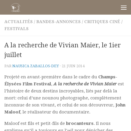
Skip to content
ACTUALITÉS
/
BANDES-ANNONCES
/
CRITIQUES CINÉ
/
FESTIVALS
A la recherche de Vivian Maier, le 1ier
juillet
PAR
NAUSICA ZABALLOS-DEY
·
21 JUIN 2014
Projeté en avant-première dans le cadre du
Champs-
Élysées Film Festival
,
A la recherche de Vivian Maier
est
l’histoire de deux destins incroyables, liés par delà la
mort: celui d’une nounou photographe, complètement
inconnue de son vivant, et celui de son découvreur,
John
Maloof
, le réalisateur du documentaire.
Maloof est fils et petit-fils de
brocanteurs
. Il nous
explique qu’il a toujours eu l’œil pour dénicher des