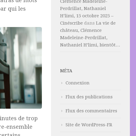
fatras de mots
Clémence Madeleine-
ar qui les
Perdrillat, Nathaniel
H’limi, 15 octobre 2025 –
Cinéscribe
dans
La vie de
château, Clémence
Madeleine-Perdrillat,
Nathaniel H’limi, bientôt…
MÉTA
Connexion
Flux des publications
Flux des commentaires
inutes de trop
Site de WordPress-FR
vre-ensemble
certains