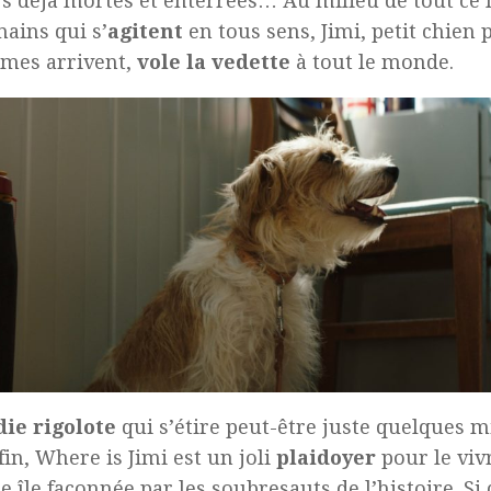
 déjà mortes et enterrées… Au milieu de tout ce 
mains qui s’
agitent
en tous sens, Jimi, petit chien p
mes arrivent,
vole la vedette
à tout le monde.
ie rigolote
qui s’étire peut-être juste quelques m
 fin, Where is Jimi est un joli
plaidoyer
pour le vi
e île façonnée par les soubresauts de l’histoire. Si 