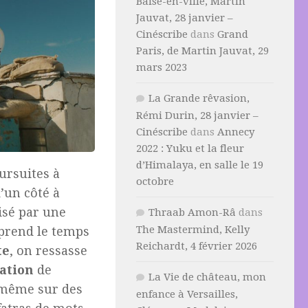
Baise-en-ville, Martin
Jauvat, 28 janvier –
Cinéscribe
dans
Grand
Paris, de Martin Jauvat, 29
mars 2023
La Grande rêvasion,
Rémi Durin, 28 janvier –
Cinéscribe
dans
Annecy
2022 : Yuku et la fleur
d’Himalaya, en salle le 19
ursuites à
octobre
’un côté à
isé par une
Thraab Amon-Râ
dans
The Mastermind, Kelly
n prend le temps
Reichardt, 4 février 2026
te
, on ressasse
ation
de
La Vie de château, mon
-même sur des
enfance à Versailles,