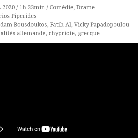
 2020 / 1h 33min / Comédie, Drame
ios Piperides
dam Bousdoukos, Fatih Al, Vicky Papadopoulou
alités allemande, chypriote, grecque