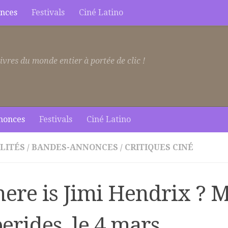
nces
Festivals
Ciné Latino
ivres du monde entier à portée de clic !
nonces
Festivals
Ciné Latino
LITÉS
/
BANDES-ANNONCES
/
CRITIQUES CINÉ
ere is Jimi Hendrix ? M
erides, le 4 mars