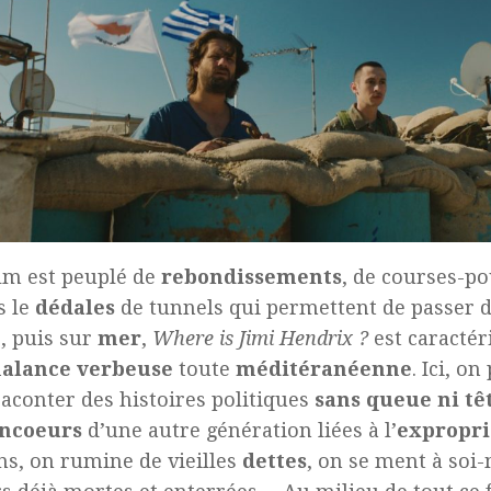
film est peuplé de
rebondissements
, de courses-po
s le
dédales
de tunnels qui permettent de passer d
e, puis sur
mer
,
Where is Jimi Hendrix ?
est caractér
alance
verbeuse
toute
méditéranéenne
. Ici, o
raconter des histoires politiques
sans queue ni tê
ncoeurs
d’une autre génération liées à l’
expropri
s, on rumine de vieilles
dettes
, on se ment à soi