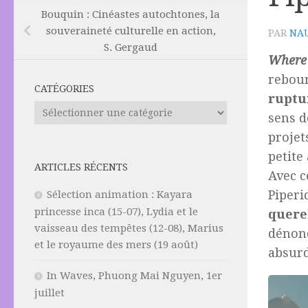
Bouquin : Cinéastes autochtones, la
souveraineté culturelle en action,
PAR
NAU
S. Gergaud
Where 
rebour
CATÉGORIES
ruptu
Catégories
sens d
projet
petite
ARTICLES RÉCENTS
Avec c
Piperi
Sélection animation : Kayara
princesse inca (15-07), Lydia et le
quere
vaisseau des tempêtes (12-08), Marius
dénonc
et le royaume des mers (19 août)
absurd
In Waves, Phuong Mai Nguyen, 1er
juillet