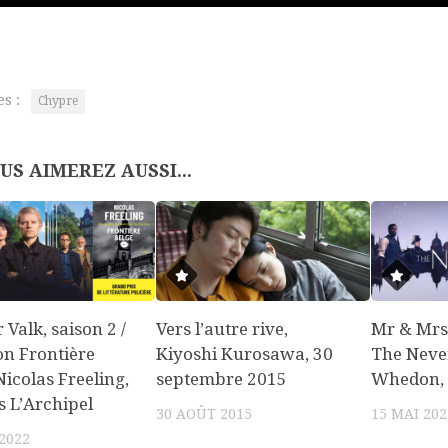
es :
Chypre
US AIMEREZ AUSSI...
 Valk, saison 2 /
Vers l’autre rive,
Mr & Mrs
on Frontière
Kiyoshi Kurosawa, 30
The Never
Nicolas Freeling,
septembre 2015
Whedon,
s L’Archipel
30 AOÛT 2015
15 MAI 202
2022