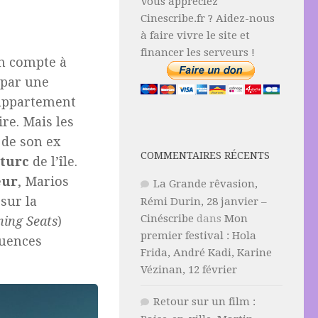
Vous appréciez
Cinescribe.fr ? Aidez-nous
à faire vivre le site et
financer les serveurs !
un compte à
 par une
 appartement
ire. Mais les
de son ex
COMMENTAIRES RÉCENTS
turc
de l’île.
eur
, Marios
La Grande rêvasion,
sur la
Rémi Durin, 28 janvier –
Cinéscribe
dans
Mon
ning Seats
)
premier festival : Hola
quences
Frida, André Kadi, Karine
Vézinan, 12 février
Retour sur un film :