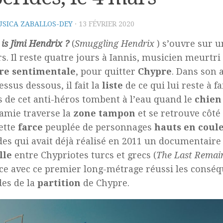
SICA ZABALLOS-DEY
·
13 FÉVRIER 2020
is Jimi Hendrix ?
(
Smuggling Hendrix
) s’ouvre sur 
s. Il reste quatre jours à Iannis, musicien meurtri
re sentimentale
, pour quitter
Chypre
. Dans son
essus dessous, il fait la
liste
de ce qui lui reste à fa
s de cet anti-héros tombent à l’eau quand le
chien
 amie traverse la
zone tampon
et se retrouve côté
ette
farce
peuplée de personnages
hauts en coul
des qui avait déjà réalisé en 2011 un documentaire 
lle
entre Chypriotes turcs et grecs (
The Last Remai
e avec ce premier long-métrage réussi les consé
es de la
partition
de Chypre.