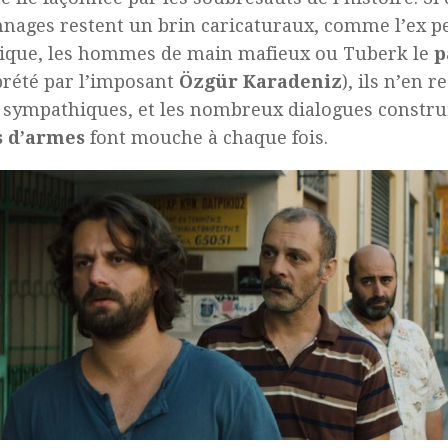
nages restent un brin caricaturaux, comme l’ex p
ique, les hommes de main mafieux ou Tuberk le
p
prété par l’imposant
Özgür Karadeniz
), ils n’en r
sympathiques, et les nombreux dialogues construi
s d’armes
font mouche à chaque fois.