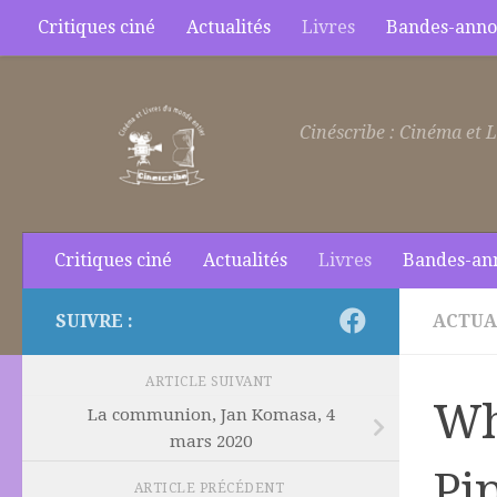
Critiques ciné
Actualités
Livres
Bandes-anno
Skip to content
Cinéscribe : Cinéma et L
Critiques ciné
Actualités
Livres
Bandes-an
SUIVRE :
ACTUA
ARTICLE SUIVANT
Wh
La communion, Jan Komasa, 4
mars 2020
Pip
ARTICLE PRÉCÉDENT