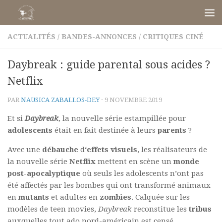
Skip to content
ACTUALITÉS
/
BANDES-ANNONCES
/
CRITIQUES CINÉ
Daybreak : guide parental sous acides ?
Netflix
PAR
NAUSICA ZABALLOS-DEY
·
9 NOVEMBRE 2019
Et si
Daybreak
, la nouvelle série estampillée pour
adolescents
était en fait destinée à leurs
parents
?
Avec une
débauche
d
‘effets visuels
, les réalisateurs de
la nouvelle série
Netflix
mettent en scène un
monde
post-apocalyptique
où seuls les adolescents n’ont pas
été affectés par les bombes qui ont transformé animaux
en
mutants
et adultes en
zombies
. Calquée sur les
modèles de teen movies,
Daybreak
reconstitue les
tribus
auxquelles tout ado nord-américain est censé