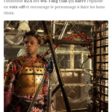
l’immense
RZA
des
Wu-Tang Clan
qui
narre
l’épisode
en
voix-off
et encourage le personnage à faire les bons
choix.