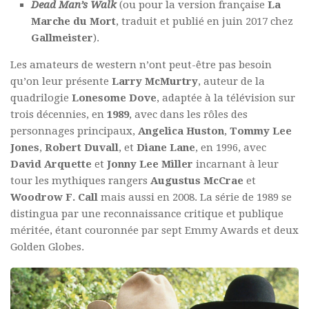
Dead Man’s Walk
(ou pour la version française
La
Marche du Mort
, traduit et publié en juin 2017 chez
Gallmeister
).
Les amateurs de western n’ont peut-être pas besoin
qu’on leur présente
Larry McMurtry
, auteur de la
quadrilogie
Lonesome Dove
, adaptée à la télévision sur
trois décennies, en
1989
, avec dans les rôles des
personnages principaux,
Angelica Huston
,
Tommy Lee
Jones
,
Robert Duvall
, et
Diane
Lane
, en 1996, avec
David Arquette
et
Jonny Lee Miller
incarnant à leur
tour les mythiques rangers
Augustus McCrae
et
Woodrow F. Call
mais aussi en 2008. La série de 1989 se
distingua par une reconnaissance critique et publique
méritée, étant couronnée par sept Emmy Awards et deux
Golden Globes.