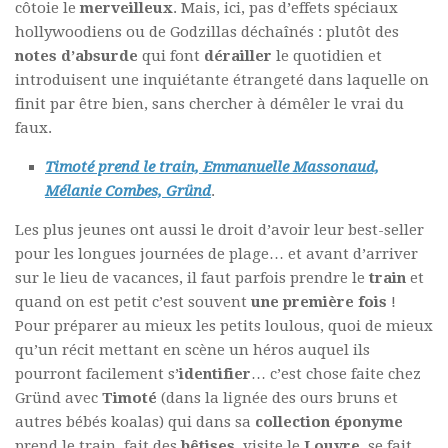
côtoie le
merveilleux
. Mais, ici, pas d’effets spéciaux
hollywoodiens ou de Godzillas déchaînés : plutôt des
notes d’absurde
qui font
dérailler
le quotidien et
introduisent une inquiétante étrangeté dans laquelle on
finit par être bien, sans chercher à démêler le vrai du
faux.
Timoté prend le train, Emmanuelle Massonaud,
Mélanie Combes,
Gründ
.
Les plus jeunes ont aussi le droit d’avoir leur best-seller
pour les longues journées de plage… et avant d’arriver
sur le lieu de vacances, il faut parfois prendre le
train
et
quand on est petit c’est souvent
une première fois
!
Pour préparer au mieux les petits loulous, quoi de mieux
qu’un récit mettant en scène un héros auquel ils
pourront facilement s’
identifier
… c’est chose faite chez
Gründ
avec
Timoté
(dans la lignée des ours bruns et
autres bébés koalas) qui dans sa
collection éponyme
prend le train, fait des
bêtises
, visite le
Louvre
, se fait