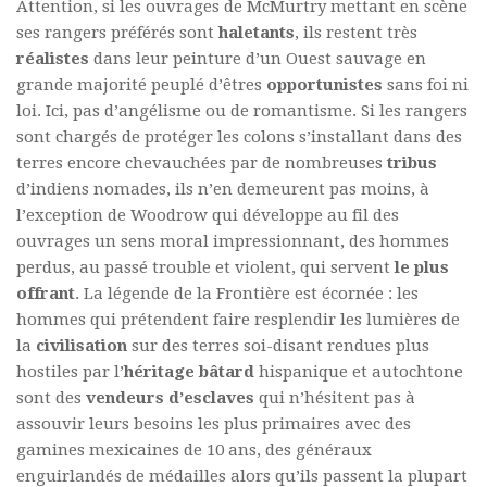
Attention, si les ouvrages de McMurtry mettant en scène
ses rangers préférés sont
haletants
, ils restent très
réalistes
dans leur peinture d’un Ouest sauvage en
grande majorité peuplé d’êtres
opportunistes
sans foi ni
loi. Ici, pas d’angélisme ou de romantisme. Si les rangers
sont chargés de protéger les colons s’installant dans des
terres encore chevauchées par de nombreuses
tribus
d’indiens nomades, ils n’en demeurent pas moins, à
l’exception de Woodrow qui développe au fil des
ouvrages un sens moral impressionnant, des hommes
perdus, au passé trouble et violent, qui servent
le plus
offrant
. La légende de la Frontière est écornée : les
hommes qui prétendent faire resplendir les lumières de
la
civilisation
sur des terres soi-disant rendues plus
hostiles par l’
héritage bâtard
hispanique et autochtone
sont des
vendeurs d’esclaves
qui n’hésitent pas à
assouvir leurs besoins les plus primaires avec des
gamines mexicaines de 10 ans, des généraux
enguirlandés de médailles alors qu’ils passent la plupart