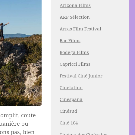
Arizona Films
ARP Sélection
Arras Film Festival
Bac Films
Bodega Films
Capricci Films
Festival Ciné Junior
Cinelatino
Cinespaña
Cinésud
omplit, coute
Ciné 104
 manière ou
ons pas, bien
Cinéma des Cinéastes