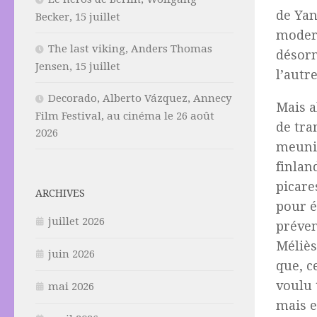
de Yan
Becker, 15 juillet
modern
The last viking, Anders Thomas
désorm
Jensen, 15 juillet
l’autre
Decorado, Alberto Vázquez, Annecy
Mais a
Film Festival, au cinéma le 26 août
de tra
2026
meunie
finlan
picare
ARCHIVES
pour é
juillet 2026
préven
Méliès
juin 2026
que, c
voulu 
mai 2026
mais e