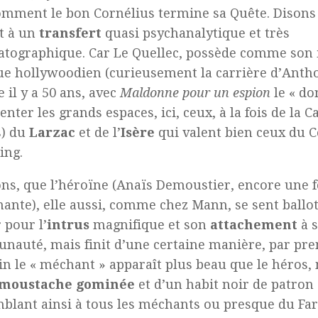
omment le bon Cornélius termine sa Quête. Disons
t à un
transfert
quasi psychanalytique et très
tographique. Car Le Quellec, possède comme son i
ue hollywoodien (curieusement la carrière d’Antho
e il y a 50 ans, avec
Maldonne pour un
espion
le « do
enter les grands espaces, ici, ceux, à la fois de la 
s) du
Larzac
et de l’
Isère
qui valent bien ceux du 
ng.
ns, que l’héroïne (Anaïs Demoustier, encore une f
ante), elle aussi, comme chez Mann, se sent ballo
pour l’
intrus
magnifique et son
attachement
à 
auté, mais finit d’une certaine manière, par pren
in le « méchant » apparaît plus beau que le héros, 
moustache gominée
et d’un habit noir de patron
blant ainsi à tous les méchants ou presque du Far