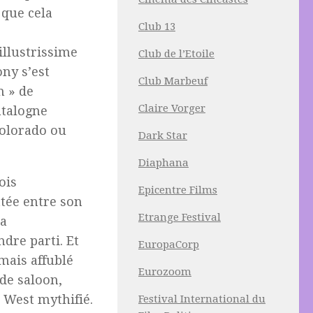
 que cela
Club 13
llustrissime
Club de l’Etoile
ny s’est
Club Marbeuf
n » de
Claire Vorger
Catalogne
Colorado ou
Dark Star
Diaphana
ois
Epicentre Films
ttée entre son
Etrange Festival
sa
dre parti. Et
EuropaCorp
mais affublé
Eurozoom
 de saloon,
 West mythifié.
Festival International du