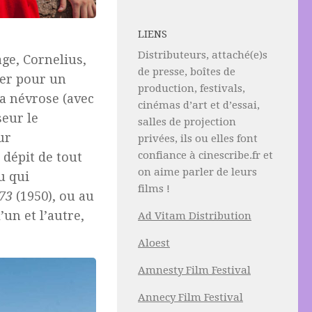
LIENS
Distributeurs, attaché(e)s
ge, Cornelius,
de presse, boîtes de
ser pour un
production, festivals,
la névrose (avec
cinémas d’art et d’essai,
seur le
salles de projection
ur
privées, ils ou elles font
confiance à cinescribe.fr et
dépit de tout
on aime parler de leurs
u qui
films !
73
(1950), ou au
’un et l’autre,
Ad Vitam Distribution
Aloest
Amnesty Film Festival
Annecy Film Festival