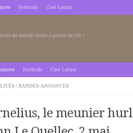
nces
Festivals
Ciné Latino
ivres du monde entier à portée de clic !
nonces
Festivals
Ciné Latino
LITÉS
/
BANDES-ANNONCES
nelius, le meunier hurl
nn Le Quellec, 2 mai