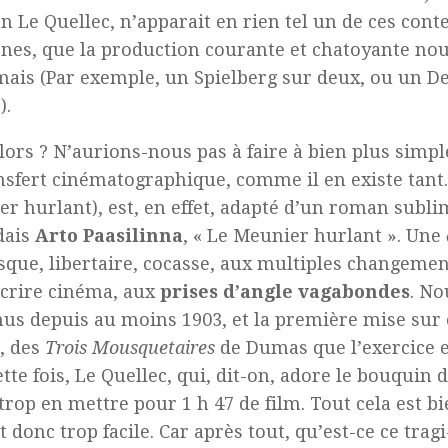
n Le Quellec, n’apparait en rien tel un de ces conte
es, que la production courante et chatoyante no
ais (Par exemple, un Spielberg sur deux, ou un De
).
lors ? N’aurions-nous pas à faire à bien plus simp
nsfert cinématographique, comme il en existe tant.
r hurlant), est, en effet, adapté d’un roman sublim
dais
Arto Paasilinna
, « Le Meunier hurlant ». Une
sque, libertaire, cocasse, aux multiples changement
crire cinéma, aux
prises d’angle vagabondes
. N
us depuis au moins 1903, et la première mise sur
, des
Trois Mousquetaires
de Dumas que l’exercice es
ette fois, Le Quellec, qui, dit-on, adore le bouquin d
trop en mettre pour 1 h 47 de film. Tout cela est bi
t donc trop facile. Car après tout, qu’est-ce ce tra