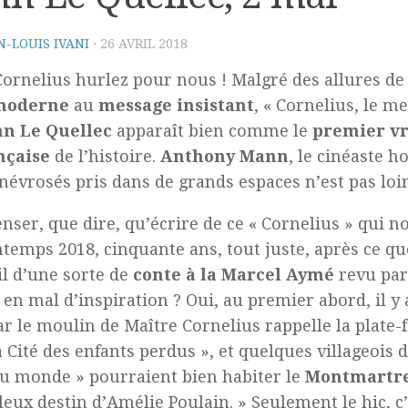
N-LOUIS IVANI
·
26 AVRIL 2018
Cornelius hurlez pour nous ! Malgré des allures d
moderne
au
message insistant
, « Cornelius, le m
n Le Quellec
apparaît bien comme le
premier vr
nçaise
de l’histoire.
Anthony Mann
, le cinéaste 
névrosés pris dans de grands espaces n’est pas loi
nser, que dire, qu’écrire de ce « Cornelius » qui no
ntemps 2018, cinquante ans, tout juste, après ce q
-il d’une sorte de
conte à la Marcel Aymé
revu par
 en mal d’inspiration ? Oui, au premier abord, il y
r le moulin de Maître Cornelius rappelle la plate
a Cité des enfants perdus », et quelques villageois 
u monde » pourraient bien habiter le
Montmartre
leux destin d’Amélie Poulain. » Seulement le hic, c’