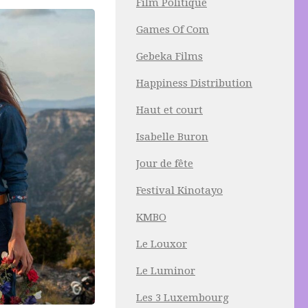
Film Politique
Games Of Com
Gebeka Films
Happiness Distribution
Haut et court
Isabelle Buron
Jour de fête
Festival Kinotayo
KMBO
Le Louxor
Le Luminor
Les 3 Luxembourg