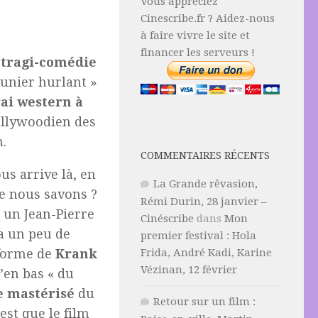
Vous appréciez
Cinescribe.fr ? Aidez-nous
à faire vivre le site et
financer les serveurs !
e
tragi-comédie
eunier hurlant »
ai western à
hollywoodien des
n.
COMMENTAIRES RÉCENTS
us arrive là, en
La Grande rêvasion,
ue nous savons ?
Rémi Durin, 28 janvier –
 un Jean-Pierre
Cinéscribe
dans
Mon
 a un peu de
premier festival : Hola
-forme de
Krank
Frida, André Kadi, Karine
Vézinan, 12 février
d’en bas « du
 mastérisé
du
Retour sur un film :
est que le film