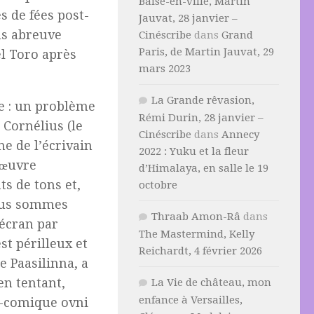
Baise-en-ville, Martin
s de fées post-
Jauvat, 28 janvier –
us abreuve
Cinéscribe
dans
Grand
Paris, de Martin Jauvat, 29
l Toro après
mars 2023
La Grande rêvasion,
le : un problème
Rémi Durin, 28 janvier –
 Cornélius (le
Cinéscribe
dans
Annecy
e de l’écrivain
2022 : Yuku et la fleur
 œuvre
d’Himalaya, en salle le 19
s de tons et,
octobre
ous sommes
Thraab Amon-Râ
dans
 écran par
The Mastermind, Kelly
t périlleux et
Reichardt, 4 février 2026
e Paasilinna, a
en tentant,
La Vie de château, mon
enfance à Versailles,
gi-comique ovni