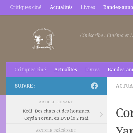
Critiques ciné
Actualités
Livres
Bandes-anno
Skip to content
Cinéscribe : Cinéma et L
Critiques ciné
Actualités
Livres
Bandes-an
SUIVRE :
ACTUA
ARTICLE SUIVANT
Cor
Kedi, Des chats et des hommes,
Ceyda Torun, en DVD le 2 mai
Ya
ARTICLE PRÉCÉDENT