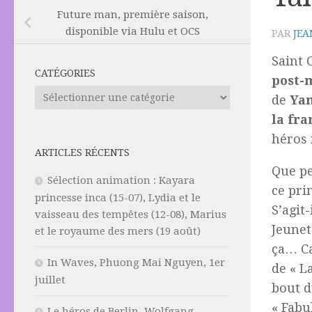
Future man, première saison,
disponible via Hulu et OCS
PAR
JEA
Saint 
CATÉGORIES
post-
Catégories
de
Yan
la fra
héros 
ARTICLES RÉCENTS
Que pe
Sélection animation : Kayara
ce pri
princesse inca (15-07), Lydia et le
S’agit
vaisseau des tempêtes (12-08), Marius
Jeunet
et le royaume des mers (19 août)
ça… Ca
In Waves, Phuong Mai Nguyen, 1er
de « L
juillet
bout d
« Fabu
Le héros de Berlin, Wolfgang