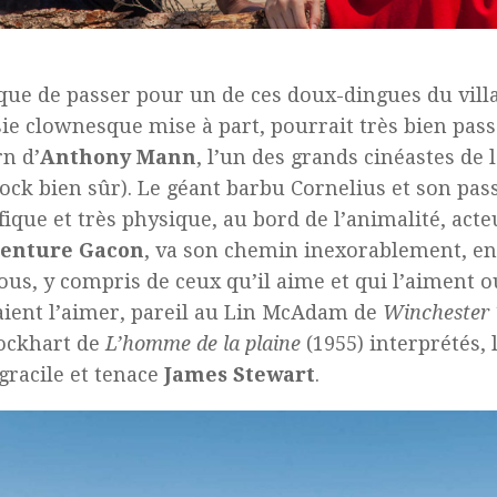
que de passer pour un de ces doux-dingues du villa
sie clownesque mise à part, pourrait très bien pas
n d’
Anthony Mann
, l’un des grands cinéastes de 
ock bien sûr). Le géant barbu Cornelius et son pas
ique et très physique, au bord de l’animalité, acte
enture Gacon
, va son chemin inexorablement, en 
tous, y compris de ceux qu’il aime et qui l’aiment o
ient l’aimer, pareil au Lin McAdam de
Winchester 
ockhart de
L’homme de la plaine
(1955) interprétés, l
 gracile et tenace
James Stewart
.