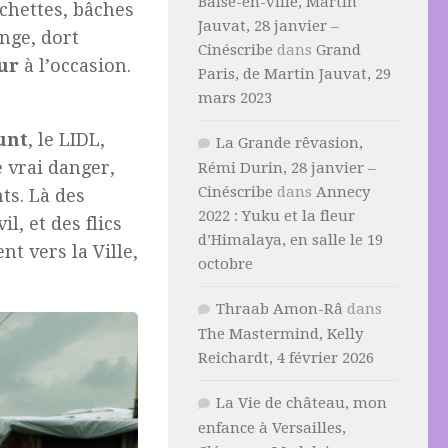
Baise-en-ville, Martin
nchettes, bâches
Jauvat, 28 janvier –
ange, dort
Cinéscribe
dans
Grand
ur
à l’occasion.
Paris, de Martin Jauvat, 29
mars 2023
unt
, le LIDL,
La Grande rêvasion,
 vrai danger,
Rémi Durin, 28 janvier –
Cinéscribe
dans
Annecy
ts. Là des
2022 : Yuku et la fleur
il, et des flics
d’Himalaya, en salle le 19
nt vers la Ville,
octobre
Thraab Amon-Râ
dans
The Mastermind, Kelly
Reichardt, 4 février 2026
La Vie de château, mon
enfance à Versailles,