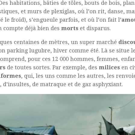
Des habitations, bâties de tôles, bouts de bois, pla
stiques, et murs de plexiglas, où l’on rit, danse, m
 le froid), s’engueule parfois, et où l’on fait l’
amo
n compte déjà bien des
morts
et disparus.
ques centaines de mètres, un super marché
disco
on parking lugubre, hiver comme été. Là se situe le
comprend, pour ces 12 000 hommes, femmes, enfan
rs
de toutes sortes. Par exemple, des
milices
en civ
iformes
, qui, les uns comme les autres, les renvoie
, d’insultes, de matraque et de gaz asphyxiant.