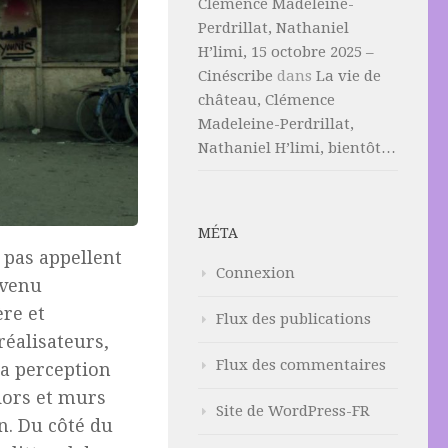
Clémence Madeleine-
Perdrillat, Nathaniel
H’limi, 15 octobre 2025 –
Cinéscribe
dans
La vie de
château, Clémence
Madeleine-Perdrillat,
Nathaniel H’limi, bientôt…
MÉTA
 pas appellent
Connexion
evenu
ère et
Flux des publications
réalisateurs,
Flux des commentaires
la perception
dors et murs
Site de WordPress-FR
in. Du côté du