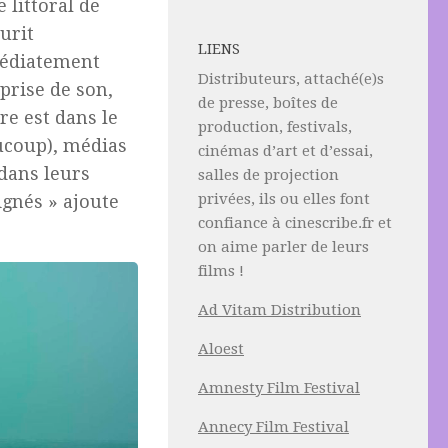
littoral de
urit
LIENS
médiatement
Distributeurs, attaché(e)s
 prise de son,
de presse, boîtes de
re est dans le
production, festivals,
aucoup), médias
cinémas d’art et d’essai,
 dans leurs
salles de projection
privées, ils ou elles font
ignés » ajoute
confiance à cinescribe.fr et
on aime parler de leurs
films !
Ad Vitam Distribution
Aloest
Amnesty Film Festival
Annecy Film Festival