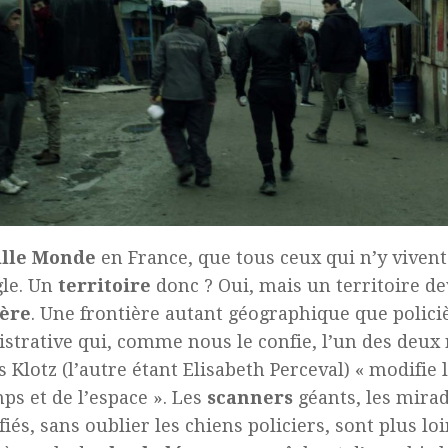
ille Monde
en France, que tous ceux qui n’y vivent
gle. Un
territoire
donc ? Oui, mais un territoire d
ière
. Une frontière autant géographique que polici
strative qui, comme nous le confie, l’un des deux 
s Klotz (l’autre étant Elisabeth Perceval) « modifie 
ps et de l’espace ». Les
scanners
géants, les mira
ifiés, sans oublier les chiens policiers, sont plus lo