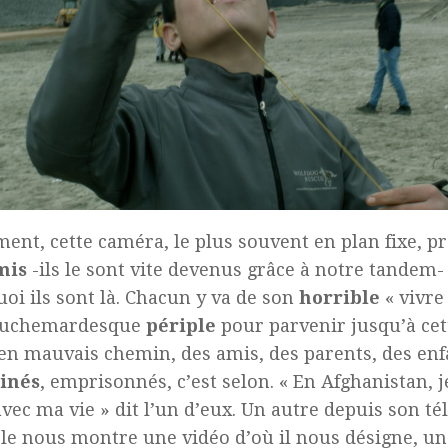
ent, cette caméra, le plus souvent en plan fixe, p
mis
-ils le sont vite devenus grâce à notre tandem
oi ils sont là. Chacun y va de son
horrible
« vivre
auchemardesque
périple
pour parvenir jusqu’à cett
 en mauvais chemin, des amis, des parents, des enf
sinés
, emprisonnés, c’est selon. « En Afghanistan, j
avec ma vie » dit l’un d’eux. Un autre depuis son t
le nous montre une vidéo d’où il nous désigne, un 