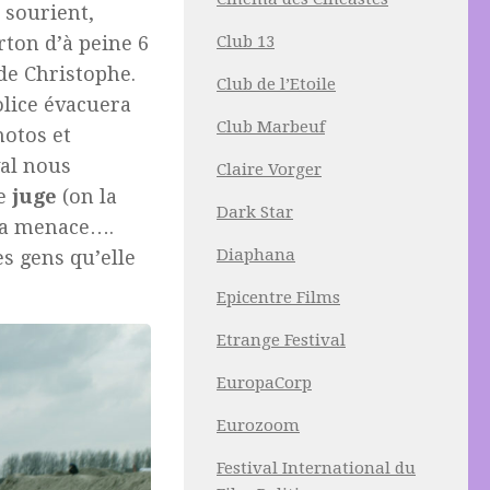
i sourient,
rton d’à peine 6
Club 13
de Christophe.
Club de l’Etoile
olice évacuera
Club Marbeuf
hotos et
val nous
Claire Vorger
te
juge
(on la
Dark Star
 la menace….
Diaphana
es gens qu’elle
Epicentre Films
Etrange Festival
EuropaCorp
Eurozoom
Festival International du