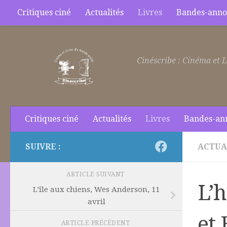
Critiques ciné
Actualités
Livres
Bandes-anno
Skip to content
Cinéscribe : Cinéma et L
Critiques ciné
Actualités
Livres
Bandes-an
SUIVRE :
ACTUA
ARTICLE SUIVANT
L’
L’île aux chiens, Wes Anderson, 11
avril
et 
ARTICLE PRÉCÉDENT