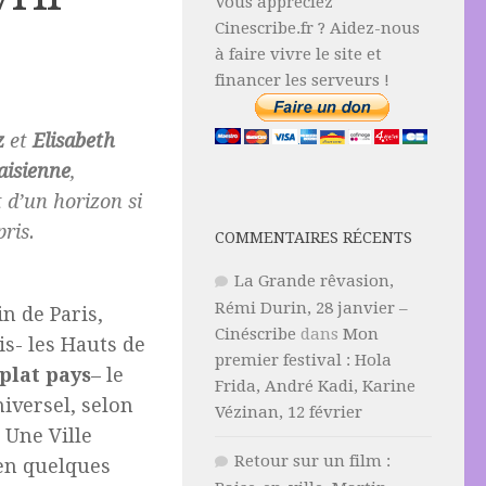
Vous appréciez
Cinescribe.fr ? Aidez-nous
à faire vivre le site et
financer les serveurs !
z
et
Elisabeth
aisienne
,
t d’un horizon si
ris.
COMMENTAIRES RÉCENTS
La Grande rêvasion,
Rémi Durin, 28 janvier –
in de Paris,
Cinéscribe
dans
Mon
s- les Hauts de
premier festival : Hola
plat pays
– le
Frida, André Kadi, Karine
iversel, selon
Vézinan, 12 février
 Une Ville
Retour sur un film :
 en quelques