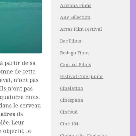
Arizona Films
ARP Sélection
Arras Film Festival
Bac Films
Bodega Films
à partir de sa
Capricci Films
omne de cette
Festival Ciné Junior
eval, n’ont pas
Ils n’ont pas
Cinelatino
 quatorze mois.
Cinespaña
dans le cerveau
Cinésud
daires
ils
olée. Leur
Ciné 104
objectif, le
Cinéma des Cinéastes