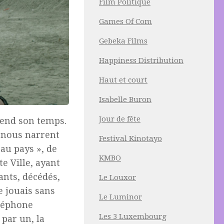
Film Politique
Games Of Com
Gebeka Films
Happiness Distribution
Haut et court
Isabelle Buron
Jour de fête
rend son temps.
- nous narrent
Festival Kinotayo
 au pays », de
KMBO
e Ville, ayant
ants, décédés,
Le Louxor
e jouais sans
Le Luminor
éléphone
Les 3 Luxembourg
par un, la