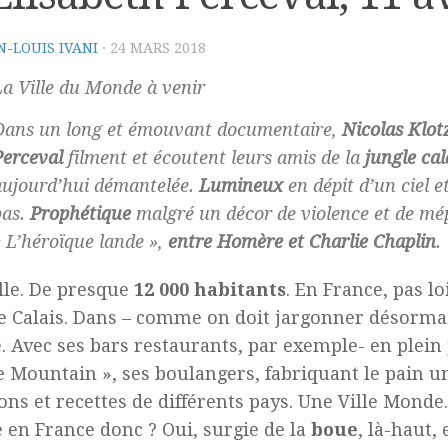
N-LOUIS IVANI
·
24 MARS 2018
La Ville du Monde à venir
Dans un long et émouvant documentaire,
Nicolas Klot
Perceval
filment et écoutent leurs amis de la
jungle cal
aujourd’hui démantelée.
Lumineux
en dépit d’un ciel e
bas.
Prophétique
malgré un décor de violence et de mép
« L’héroïque lande »,
entre Homère et Charlie Chaplin
.
lle. De presque
12 000 habitants
. En France, pas lo
e Calais. Dans – comme on doit jargonner désormai
. Avec ses bars restaurants, par exemple- en plein
 Mountain », ses boulangers, fabriquant le pain un
çons et recettes de différents pays. Une Ville Monde.
en France donc ? Oui, surgie de la
boue
, là-haut,