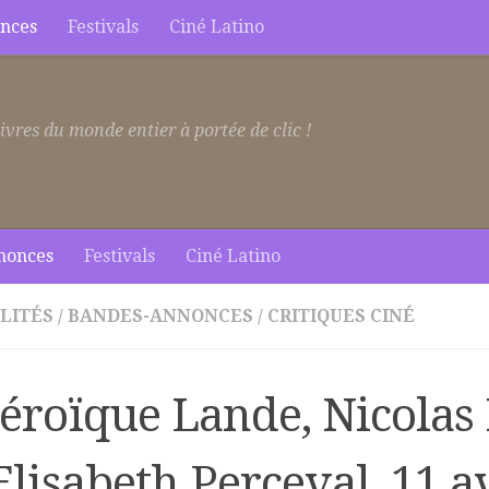
nces
Festivals
Ciné Latino
ivres du monde entier à portée de clic !
nonces
Festivals
Ciné Latino
LITÉS
/
BANDES-ANNONCES
/
CRITIQUES CINÉ
héroïque Lande, Nicolas 
Elisabeth Perceval, 11 a