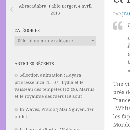
Abracadabra, Pablo Berger, 4 avril
2018
PAR
JEA
CATÉGORIES
Catégories
ARTICLES RÉCENTS
Sélection animation : Kayara
princesse inca (15-07), Lydia et le
Une vi
vaisseau des tempêtes (12-08), Marius
près d
et le royaume des mers (19 août)
France
«White
In Waves, Phuong Mai Nguyen, 1er
les fa
juillet
Monde 
Le héros de Berlin, Wolfgang