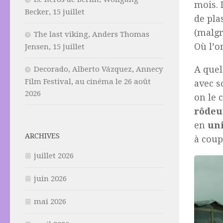
mois. 
Becker, 15 juillet
de pla
(malgré
The last viking, Anders Thomas
Où l’o
Jensen, 15 juillet
A quel
Decorado, Alberto Vázquez, Annecy
Film Festival, au cinéma le 26 août
avec s
2026
on le 
rôdeu
en
un
ARCHIVES
à coup
juillet 2026
juin 2026
mai 2026