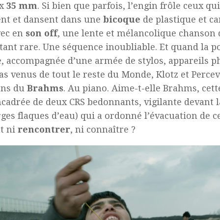
ux
35 mm
. Si bien que parfois, l’engin frôle ceux qu
nt et dansent dans une
bicoque
de plastique et ca
vec en
son off
, une lente et mélancolique chanson 
tant rare. Une séquence inoubliable. Et quand la p
le, accompagnée d’une armée de stylos, appareils p
s venus de tout le reste du Monde, Klotz et Perce
ons du
Brahms
. Au piano. Aime-t-elle Brahms, cet
ncadrée de deux CRS bedonnants, vigilante devant
rges flaques d’eau) qui a ordonné l’évacuation de c
t ni
rencontrer
, ni connaître ?