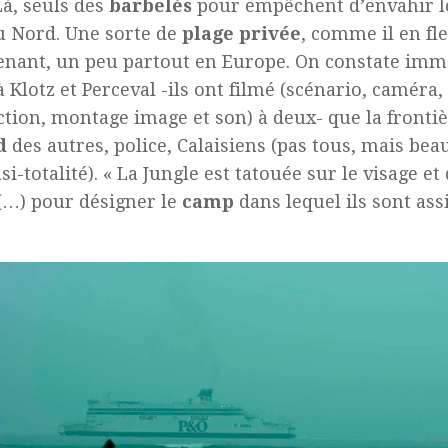
Là, seuls des
barbelés
pour empêchent d’envahir le 
 Nord. Une sorte de
plage privée
, comme il en fle
nant, un peu partout en Europe. On constate im
à Klotz et Perceval -ils ont filmé (scénario, caméra,
tion, montage image et son) à deux- que la frontiè
d
des autres, police, Calaisiens (pas tous, mais be
si-totalité). « La Jungle est tatouée sur le visage et
(…) pour désigner le
camp
dans lequel ils sont ass