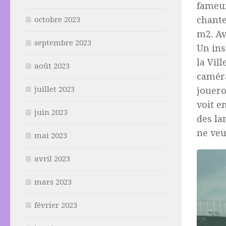
fame
chante
octobre 2023
m2. A
septembre 2023
Un ins
la Vil
août 2023
caméra
juillet 2023
jouer
voit e
juin 2023
des la
ne veu
mai 2023
avril 2023
mars 2023
février 2023