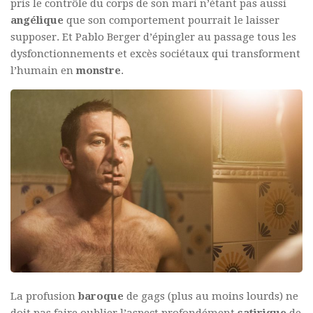
pris le contrôle du corps de son mari n’étant pas aussi
angélique
que son comportement pourrait le laisser
supposer. Et Pablo Berger d’épingler au passage tous les
dysfonctionnements et excès sociétaux qui transforment
l’humain en
monstre
.
La profusion
baroque
de gags (plus au moins lourds) ne
doit pas faire oublier l’aspect profondément
satirique
de