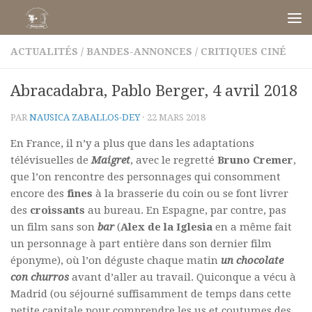
Skip to content
ACTUALITÉS
/
BANDES-ANNONCES
/
CRITIQUES CINÉ
Abracadabra, Pablo Berger, 4 avril 2018
PAR
NAUSICA ZABALLOS-DEY
·
22 MARS 2018
En France, il n’y a plus que dans les adaptations
télévisuelles de
Maigret
, avec le regretté
Bruno Cremer
,
que l’on rencontre des personnages qui consomment
encore des
fines
à la brasserie du coin ou se font livrer
des
croissants
au bureau. En Espagne, par contre, pas
un film sans son
bar
(
Alex de la Iglesia
en a même fait
un personnage à part entière dans son dernier film
éponyme), où l’on déguste chaque matin
un chocolate
con churros
avant d’aller au travail. Quiconque a vécu à
Madrid (ou séjourné suffisamment de temps dans cette
petite capitale pour comprendre les us et coutumes des