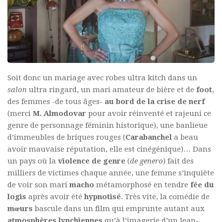
Soit donc un mariage avec robes ultra kitch dans un
salon
ultra ringard, un mari amateur de bière et de
foot
,
des femmes -de tous âges-
au bord de la crise de nerf
(merci
M. Almodovar
pour avoir réinventé et rajeuni ce
genre de personnage féminin historique), une banlieue
d’immeubles de briques rouges (
Carabanchel
a beau
avoir mauvaise réputation, elle est cinégénique)… Dans
un pays où la
violence de genre
(
de genero
) fait des
milliers de victimes chaque année, une femme s’inquiète
de voir son mari
macho
métamorphosé en tendre
fée du
logis
après avoir été
hypnotisé
. Très vite, la comédie de
mœurs
bascule dans un film qui emprunte autant aux
atmosphères lynchiennes
qu’à l’imagerie d’un Jean-