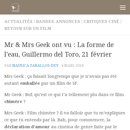
Skip to content
ACTUALITÉS
/
BANDES-ANNONCES
/
CRITIQUES CINÉ
/
RETOUR SUR UN FILM
Mr & Mrs Geek ont vu : La forme de
l’eau, Guillermo del Toro, 21 février
PAR
NAUSICA ZABALLOS-DEY
·
4 MARS 2018
Mrs Geek : ça faisait longtemps que je n’avais pas été
autant
emballée
par un film de SF.
Mr Geek : Bof, qu’est ce qui t’a tellement plu dans ce film
chimère
?
Mrs Geek : Film chimère ? il va falloir que tu m’expliques
ce que tu entends par là. Bah, pour commencer, la
déclaration d’amour
au cinéma de genre faite par le