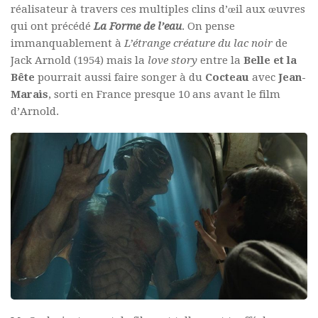
réalisateur à travers ces multiples clins d’œil aux œuvres
qui ont précédé
La Forme de l’eau
. On pense
immanquablement à
L’étrange créature du lac noir
de
Jack Arnold (1954) mais la
love story
entre la
Belle et la
Bête
pourrait aussi faire songer à du
Cocteau
avec
Jean-
Marais
, sorti en France presque 10 ans avant le film
d’Arnold.