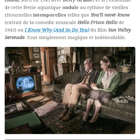
Island
, sorti en 1943 avec
Betty Grable
) et si l’ensemble
de cette féérie aquatique
ondule
au rythme de vieilles
ritournelles
intemporelles
telles que
You’ll never know
(extrait de la comédie musicale
Hello Frisco Hello
de
1943) ou
I Know Why (And So Do You)
du film
Sun Valley
Serenade
. Tout simplement magique et indémodable.