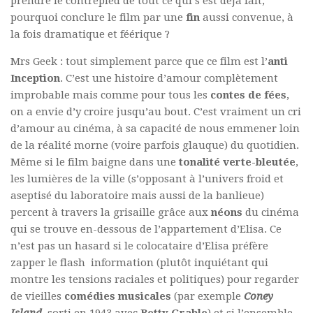
prendre le contrepied de tout ce qui s’est déjà fait,
pourquoi conclure le film par une
fin
aussi convenue, à
la fois dramatique et féérique ?
Mrs Geek : tout simplement parce que ce film est l’
anti
Inception
. C’est une histoire d’amour complètement
improbable mais comme pour tous les
contes de fées
,
on a envie d’y croire jusqu’au bout. C’est vraiment un cri
d’amour au cinéma, à sa capacité de nous emmener loin
de la réalité morne (voire parfois glauque) du quotidien.
Même si le film baigne dans une
tonalité verte-bleutée
,
les lumières de la ville (s’opposant à l’univers froid et
aseptisé du laboratoire mais aussi de la banlieue)
percent à travers la grisaille grâce aux
néons
du cinéma
qui se trouve en-dessous de l’appartement d’Elisa. Ce
n’est pas un hasard si le colocataire d’Elisa préfère
zapper le flash information (plutôt inquiétant qui
montre les tensions raciales et politiques) pour regarder
de vieilles
comédies musicales
(par exemple
Coney