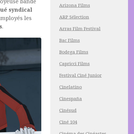
 joyeuse bande
Arizona Films
ué syndical
ARP Sélection
employés les
s
.
Arras Film Festival
Bac Films
Bodega Films
Capricci Films
Festival Ciné Junior
Cinelatino
Cinespaña
Cinésud
Ciné 104
Cinéma des Cinéastes