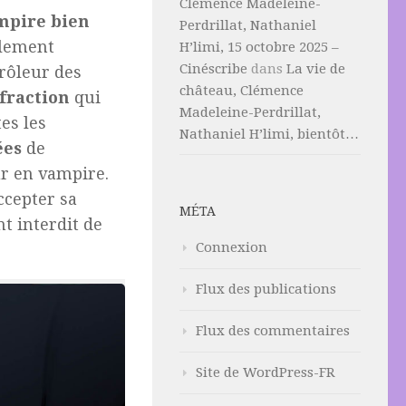
Clémence Madeleine-
mpire bien
Perdrillat, Nathaniel
ellement
H’limi, 15 octobre 2025 –
Cinéscribe
dans
La vie de
rôleur des
château, Clémence
fraction
qui
Madeleine-Perdrillat,
es les
Nathaniel H’limi, bientôt…
ées
de
ur en vampire.
ccepter sa
MÉTA
t interdit de
Connexion
Flux des publications
Flux des commentaires
Site de WordPress-FR