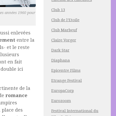
Club 13
 les années 1960 pour
Club de l’Etoile
Club Marbeuf
aussi enlevées
tement
entre la
Claire Vorger
s- et le reste
Dark Star
plusieurs
Diaphana
nt en fait
double ici
Epicentre Films
Etrange Festival
rtinente de la
EuropaCorp
 de
romance
Eurozoom
ampires
 place des
Festival International du