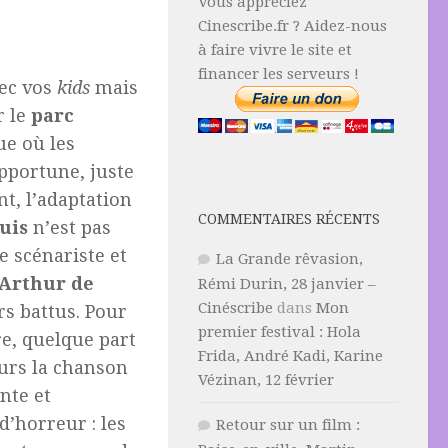
Vous appréciez
Cinescribe.fr ? Aidez-nous
à faire vivre le site et
financer les serveurs !
vec vos
kids
mais
r le
parc
e où les
opportune, juste
t, l’adaptation
COMMENTAIRES RÉCENTS
uis
n’est pas
 scénariste et
La Grande rêvasion,
Arthur de
Rémi Durin, 28 janvier –
Cinéscribe
dans
Mon
rs battus. Pour
premier festival : Hola
re, quelque part
Frida, André Kadi, Karine
eurs la chanson
Vézinan, 12 février
nte et
d’horreur : les
Retour sur un film :