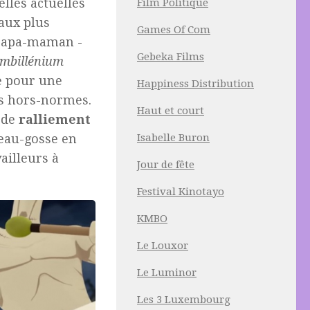
lles actuelles
Film Politique
aux plus
Games Of Com
e papa-maman -
Gebeka Films
mbillénium
e pour une
Happiness Distribution
s hors-normes.
Haut et court
e de
ralliement
eau-gosse en
Isabelle Buron
ailleurs à
Jour de fête
Festival Kinotayo
KMBO
Le Louxor
Le Luminor
Les 3 Luxembourg