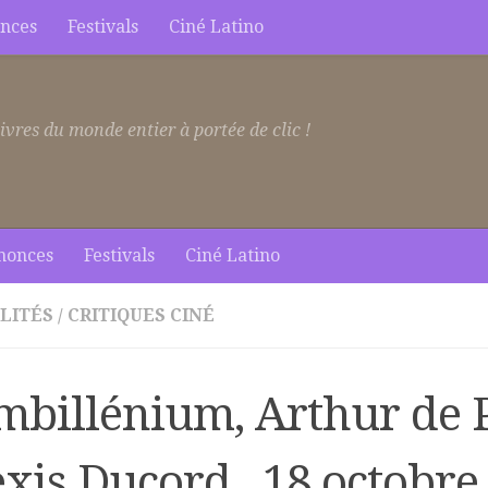
nces
Festivals
Ciné Latino
ivres du monde entier à portée de clic !
nonces
Festivals
Ciné Latino
LITÉS
/
CRITIQUES CINÉ
mbillénium, Arthur de P
xis Ducord , 18 octobre