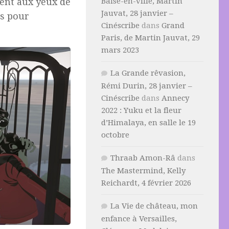
ent aux yeux de
Baise-en-ville, Martin
Jauvat, 28 janvier –
es pour
Cinéscribe
dans
Grand
Paris, de Martin Jauvat, 29
mars 2023
La Grande rêvasion,
Rémi Durin, 28 janvier –
Cinéscribe
dans
Annecy
2022 : Yuku et la fleur
d’Himalaya, en salle le 19
octobre
Thraab Amon-Râ
dans
The Mastermind, Kelly
Reichardt, 4 février 2026
La Vie de château, mon
enfance à Versailles,