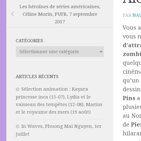
Les héroïnes de séries américaines,
Céline Morin, PUFR, 7 septembre
PAR
NAU
2017
Vous a
vous n
CATÉGORIES
d’attr
Catégories
zombi
quelqu
ciném
ARTICLES RÉCENTS
qu’un 
dessin
Sélection animation : Kayara
princesse inca (15-07), Lydia et le
Pins
a
vaisseau des tempêtes (12-08), Marius
plusie
et le royaume des mers (19 août)
au Nor
de
Pie
In Waves, Phuong Mai Nguyen, 1er
hilara
juillet