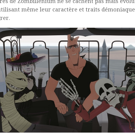
es de Zombillénium ne se cachent pas mais évolu
utilisant même leur caractère et traits démoniaqu
rer.