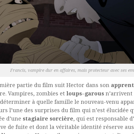
Francis, vampire dur en affaires, mais protecteur avec ses em
mière partie du film suit Hector dans son
apprent
e. Vampires, zombies et
loups
–
garous
n’arrivent 
 déterminer à quelle famille le nouveau-venu appa
eurs l’une des surprises du film qui n’est élucidée q
ée d’une
stagiaire sorcière
, qui est responsable d
ive de fuite et dont la véritable identité réserve au