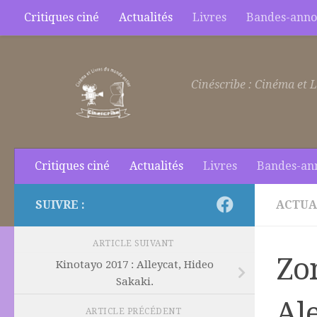
Critiques ciné
Actualités
Livres
Bandes-anno
Skip to content
Cinéscribe : Cinéma et L
Critiques ciné
Actualités
Livres
Bandes-an
SUIVRE :
ACTUA
ARTICLE SUIVANT
Zo
Kinotayo 2017 : Alleycat, Hideo
Sakaki.
Ale
ARTICLE PRÉCÉDENT