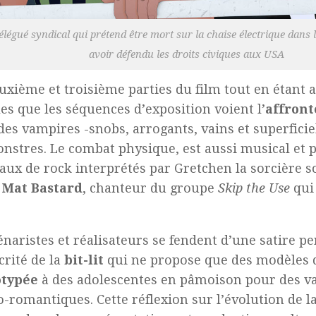
délégué syndical qui prétend être mort sur la chaise électrique dans
avoir défendu les droits civiques aux USA
uxième et troisième parties du film tout en étant 
les que les séquences d’exposition voient l’
affron
es vampires -snobs, arrogants, vains et superficiel
nstres. Le combat physique, est aussi musical et 
ux de rock interprétés par Gretchen la sorcière so
s
Mat Bastard
, chanteur du groupe
Skip the Use
qui 
énaristes et réalisateurs se fendent d’une satire pe
rité de la
bit-lit
qui ne propose que des modèles
otypée
à des adolescentes en pâmoison pour des v
-romantiques. Cette réflexion sur l’évolution de la