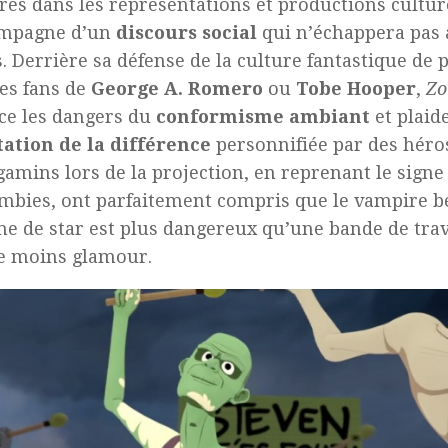
es dans les représentations et productions culture
ompagne d’un
discours social
qui n’échappera pas 
. Derrière sa défense de la culture fantastique d
des fans de
George A. Romero
ou
Tobe Hooper
,
Zo
ce les dangers du
conformisme ambiant
et plaid
ation de la différence
personnifiée par des héro
 gamins lors de la projection, en reprenant le sign
mbies, ont parfaitement compris que le vampire b
e de star est plus dangereux qu’une bande de trav
re moins glamour.