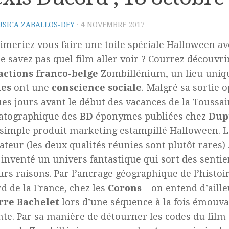
SICA ZABALLOS-DEY
·
4 NOVEMBRE 2017
imeriez vous faire une toile spéciale Halloween a
e savez pas quel film aller voir ? Courrez découvri
actions franco-belge
Zombillénium, un lieu uniqu
es
ont une
conscience sociale
. Malgré sa sortie 
es jours avant le début des vacances de la Toussain
atographique des
BD
éponymes publiées chez
Dup
simple produit marketing estampillé Halloween. Le
ateur (les deux qualités réunies sont plutôt rares)
 inventé un univers fantastique qui sort des sentie
urs raisons. Par l’ancrage géographique de l’histoi
d de la France, chez les
Corons
– on entend d’aill
rre Bachelet
lors d’une séquence à la fois émouva
nte. Par sa manière de détourner les codes du film 