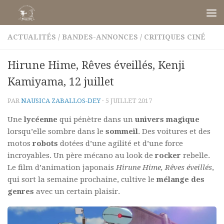
Skip to content
ACTUALITÉS
/
BANDES-ANNONCES
/
CRITIQUES CINÉ
Hirune Hime, Rêves éveillés, Kenji
Kamiyama, 12 juillet
PAR
NAUSICA ZABALLOS-DEY
·
5 JUILLET 2017
Une
lycéenne
qui pénètre dans un
univers
magique
lorsqu’elle sombre dans le
sommeil
. Des voitures et des
motos
robots
dotées d’une agilité et d’une force
incroyables. Un père mécano au look de
rocker
rebelle.
Le film d’animation japonais
Hirune Hime, Rêves éveillés
,
qui sort la semaine prochaine, cultive le
mélange des
genres
avec un certain plaisir.