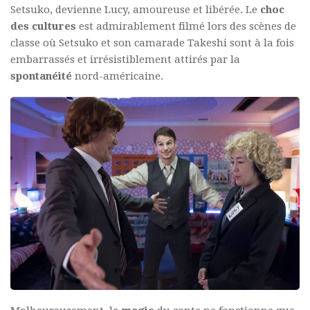
Setsuko, devienne Lucy, amoureuse et libérée. Le
choc
des cultures
est admirablement filmé lors des scènes de
classe où Setsuko et son camarade Takeshi sont à la fois
embarrassés et irrésistiblement attirés par la
spontanéité
nord-américaine.