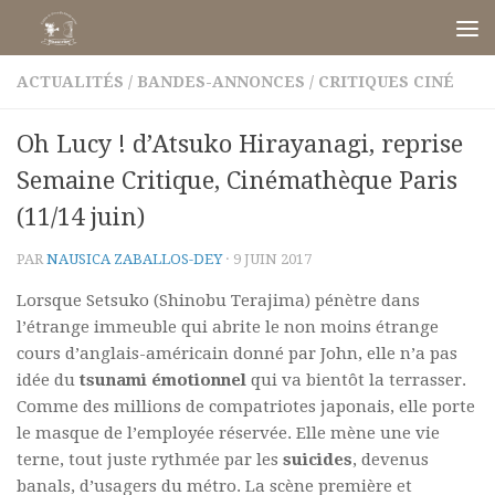
Skip to content
ACTUALITÉS
/
BANDES-ANNONCES
/
CRITIQUES CINÉ
Oh Lucy ! d’Atsuko Hirayanagi, reprise
Semaine Critique, Cinémathèque Paris
(11/14 juin)
PAR
NAUSICA ZABALLOS-DEY
·
9 JUIN 2017
Lorsque Setsuko (Shinobu Terajima) pénètre dans
l’étrange immeuble qui abrite le non moins étrange
cours d’anglais-américain donné par John, elle n’a pas
idée du
tsunami émotionnel
qui va bientôt la terrasser.
Comme des millions de compatriotes japonais, elle porte
le masque de l’employée réservée. Elle mène une vie
terne, tout juste rythmée par les
suicides
, devenus
banals, d’usagers du métro. La scène première et