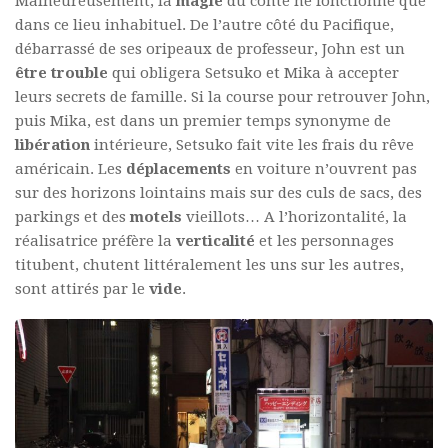
Malheureusement, la
magie
du conte ne fonctionne que
dans ce lieu inhabituel. De l’autre côté du Pacifique,
débarrassé de ses oripeaux de professeur, John est un
être trouble
qui obligera Setsuko et Mika à accepter
leurs secrets de famille. Si la course pour retrouver John,
puis Mika, est dans un premier temps synonyme de
libération
intérieure, Setsuko fait vite les frais du rêve
américain. Les
déplacements
en voiture n’ouvrent pas
sur des horizons lointains mais sur des culs de sacs, des
parkings et des
motels
vieillots… A l’horizontalité, la
réalisatrice préfère la
verticalité
et les personnages
titubent, chutent littéralement les uns sur les autres,
sont attirés par le
vide
.