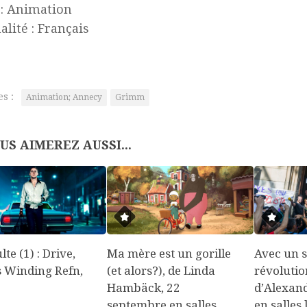
: Animation
alité : Français
es :
Animation; Annecy
Grimm
US AIMEREZ AUSSI...
lte (1) : Drive,
Ma mère est un gorille
Avec un s
s Winding Refn,
(et alors?), de Linda
révolutio
Hambäck, 22
d’Alexan
septembre en salles
en salles 