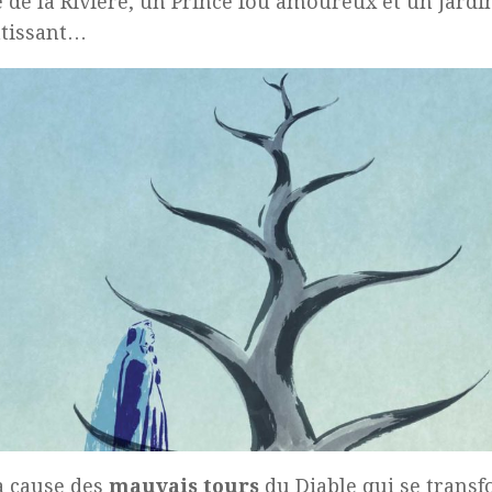
 de la Rivière, un Prince fou amoureux et un jardi
tissant…
à cause des
mauvais tours
du Diable qui se trans