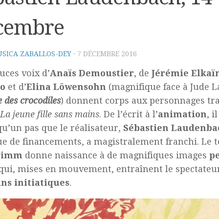
cembre
SICA ZABALLOS-DEY
·
7 DÉCEMBRE 2016
uces voix d’
Anaïs Demoustier
, de
Jérémie Elka
o
et d’
Elina Löwensohn
(magnifique face à Jude 
 des crocodiles
) donnent corps aux personnages tr
La jeune fille sans mains
. De l’écrit à l’
animation
, i
qu’un pas que le réalisateur,
Sébastien Laudenba
 de financements, a magistralement franchi. Le te
rimm
donne naissance à de magnifiques images
pe
qui, mises en mouvement, entraînent le spectateu
ns initiatiques
.