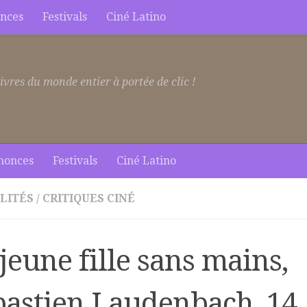
nces
Festivals
Ciné Latino
ivres du monde entier à portée de clic !
nonces
Festivals
Ciné Latino
LITÉS
/
CRITIQUES CINÉ
jeune fille sans mains,
bastien Laudenbach, 14