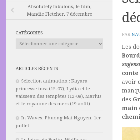
Absolutely fabulous, le film,
dé
Mandie Fletcher, 7 décembre
CATÉGORIES
PAR
NAU
Catégories
Les do
Bourd
sagesse
ARTICLES RÉCENTS
conte
Sélection animation : Kayara
avoir 
princesse inca (15-07), Lydia et le
manque
vaisseau des tempêtes (12-08), Marius
des
G
et le royaume des mers (19 août)
main
chemi
In Waves, Phuong Mai Nguyen, 1er
juillet
Le héros de Berlin, Wolfgang