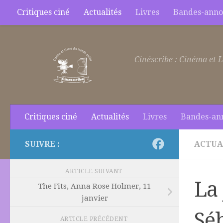
Critiques ciné
Actualités
Livres
Bandes-anno
Skip to content
Cinéscribe : Cinéma et L
Critiques ciné
Actualités
Livres
Bandes-an
SUIVRE :
ACTUA
ARTICLE SUIVANT
La 
The Fits, Anna Rose Holmer, 11
janvier
Sé
ARTICLE PRÉCÉDENT