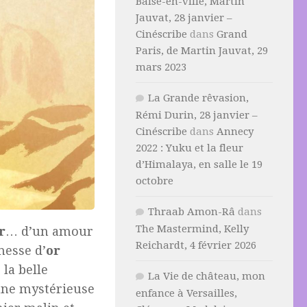
Baise-en-ville, Martin
Jauvat, 28 janvier –
Cinéscribe
dans
Grand
Paris, de Martin Jauvat, 29
mars 2023
La Grande rêvasion,
Rémi Durin, 28 janvier –
Cinéscribe
dans
Annecy
2022 : Yuku et la fleur
d’Himalaya, en salle le 19
octobre
Thraab Amon-Râ
dans
The Mastermind, Kelly
r
… d’un amour
Reichardt, 4 février 2026
messe d’
or
la belle
La Vie de château, mon
une mystérieuse
enfance à Versailles,