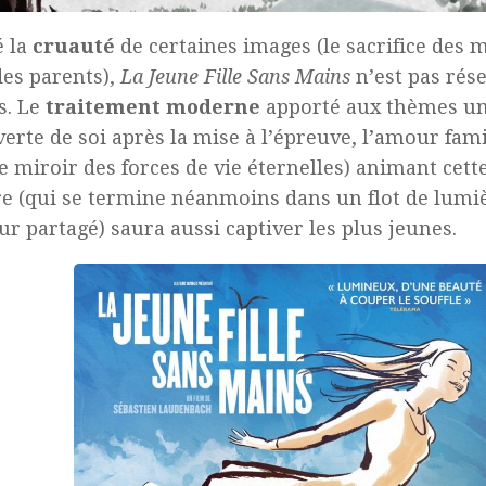
é la
cruauté
de certaines images (le sacrifice des 
es parents),
La Jeune Fille Sans Mains
n’est pas rés
s. Le
traitement moderne
apporté aux thèmes uni
erte de soi après la mise à l’épreuve, l’amour fami
miroir des forces de vie éternelles) animant cet
re (qui se termine néanmoins dans un flot de lumiè
r partagé) saura aussi captiver les plus jeunes.