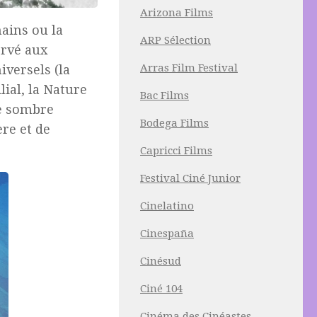
Arizona Films
mains ou la
ARP Sélection
ervé aux
Arras Film Festival
versels (la
lial, la Nature
Bac Films
te sombre
Bodega Films
re et de
Capricci Films
Festival Ciné Junior
Cinelatino
Cinespaña
Cinésud
Ciné 104
Cinéma des Cinéastes