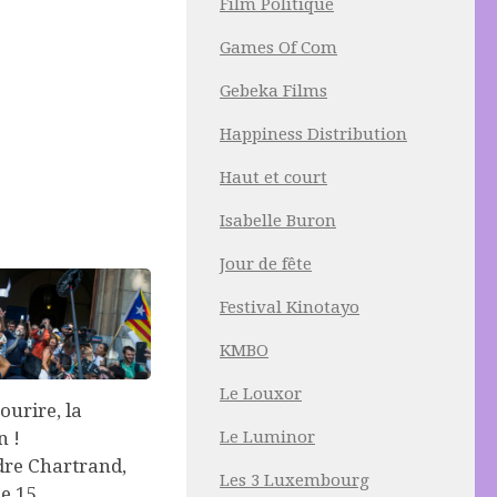
Film Politique
Games Of Com
Gebeka Films
Happiness Distribution
Haut et court
Isabelle Buron
Jour de fête
Festival Kinotayo
KMBO
Le Louxor
ourire, la
Le Luminor
n !
dre Chartrand,
Les 3 Luxembourg
le 15