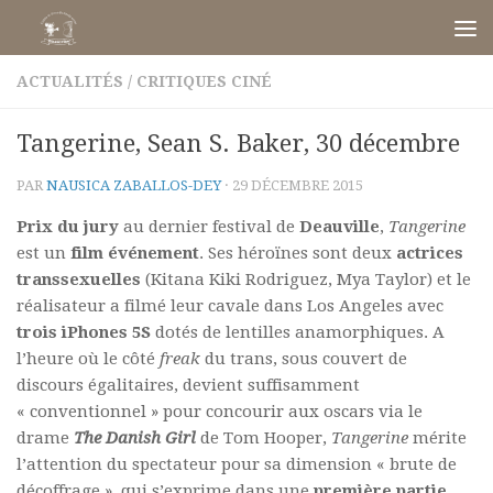
Skip to content
ACTUALITÉS
/
CRITIQUES CINÉ
Tangerine, Sean S. Baker, 30 décembre
PAR
NAUSICA ZABALLOS-DEY
·
29 DÉCEMBRE 2015
Prix du jury
au dernier festival de
Deauville
,
Tangerine
est un
film événement
. Ses héroïnes sont deux
actrices
transsexuelles
(Kitana Kiki Rodriguez, Mya Taylor) et le
réalisateur a filmé leur cavale dans Los Angeles avec
trois iPhones 5S
dotés de lentilles anamorphiques. A
l’heure où le côté
freak
du trans, sous couvert de
discours égalitaires, devient suffisamment
« conventionnel » pour concourir aux oscars via le
drame
The Danish Girl
de Tom Hooper,
Tangerine
mérite
l’attention du spectateur pour sa dimension « brute de
décoffrage », qui s’exprime dans une
première partie