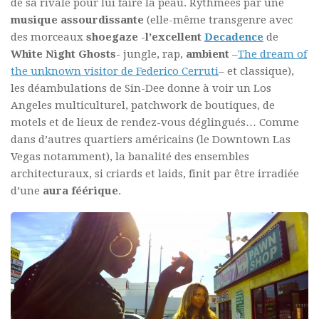
de sa rivale pour lui faire la peau. Rythmées par une
musique assourdissante
(elle-même transgenre avec
des morceaux
shoegaze -l’excellent
Decadence
de
White Night Ghosts-
jungle, rap,
ambient
–
The dream of
the unknown visitor de Federico Cerruti
– et classique),
les déambulations de Sin-Dee donne à voir un Los
Angeles multiculturel, patchwork de boutiques, de
motels et de lieux de rendez-vous déglingués… Comme
dans d’autres quartiers américains (le Downtown Las
Vegas notamment), la banalité des ensembles
architecturaux, si criards et laids, finit par être irradiée
d’une
aura féérique
.