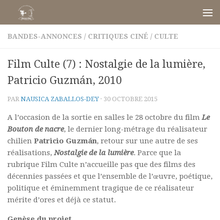
Skip to content
BANDES-ANNONCES
/
CRITIQUES CINÉ
/
CULTE
Film Culte (7) : Nostalgie de la lumière,
Patricio Guzmán, 2010
PAR
NAUSICA ZABALLOS-DEY
·
30 OCTOBRE 2015
A l’occasion de la sortie en salles le 28 octobre du film
Le
Bouton de nacre
, le dernier long-métrage du réalisateur
chilien
Patricio Guzmán
, retour sur une autre de ses
réalisations,
Nostalgie de la lumière
. Parce que la
rubrique Film Culte n’accueille pas que des films des
décennies passées et que l’ensemble de l’œuvre, poétique,
politique et éminemment tragique de ce réalisateur
mérite d’ores et déjà ce statut.
Genèse du projet.