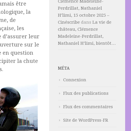
Clémence Madeleine-
jamais être
Perdrillat, Nathaniel
ologique, la
H’limi, 15 octobre 2025 –
me, de
Cinéscribe
dans
La vie de
çaise, les
château, Clémence
 d’assurer leur
Madeleine-Perdrillat,
Nathaniel H’limi, bientôt…
ouverture sur le
 en question
ipiter la chute
MÉTA
s.
Connexion
Flux des publications
Flux des commentaires
Site de WordPress-FR