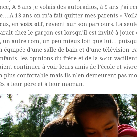
nce, A 8 ans je volais des autoradios, à 9 ans j’ai r
e….A 13 ans on m’a fait quitter mes parents » Vo
cus, en
voix off
, revient sur son parcours. La seul
araît chez le garçon est lorsqu’il est invité à joue
e, un autre rom, un peu mieux loti que lui… puisqu
 équipée d’une salle de bain et d’une télévision. F
nfants, les opinions du frère et de la sœur vacillent 
ient continuer à voir leurs amis de l’école et vivr
 plus confortable mais ils n’en demeurent pas mo
és à leur père et à leur maman.