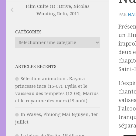
Film Culte (1) : Drive, Nicolas
Winding Refn, 2011
PAR
NAU
Présen
CATÉGORIES
un fil
Catégories
improb
deux e
chapi
ARTICLES RÉCENTS
Saint-
Sélection animation : Kayara
L’expé
princesse inca (15-07), Lydia et le
chante
vaisseau des tempêtes (12-08), Marius
valise
et le royaume des mers (19 août)
l’alco
In Waves, Phuong Mai Nguyen, 1er
tranqu
juillet
sépara
Le héros de Berlin, Wolfgang