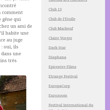
encontré
Club 13
ilà comment
e gêne qui
Club de l’Etoile
r chez un ami de
Club Marbeuf
’il habite une
Claire Vorger
ace au juge
: oui, ils
Dark Star
e dans une
Diaphana
ins très
Epicentre Films
Etrange Festival
EuropaCorp
Eurozoom
Festival International du