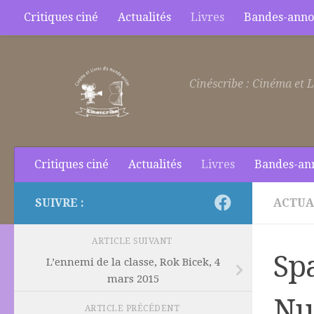
Critiques ciné
Actualités
Livres
Bandes-anno
Skip to content
Cinéscribe : Cinéma et L
Critiques ciné
Actualités
Livres
Bandes-an
SUIVRE :
ACTUA
ARTICLE SUIVANT
Spa
L’ennemi de la classe, Rok Bicek, 4
mars 2015
Nug
ARTICLE PRÉCÉDENT