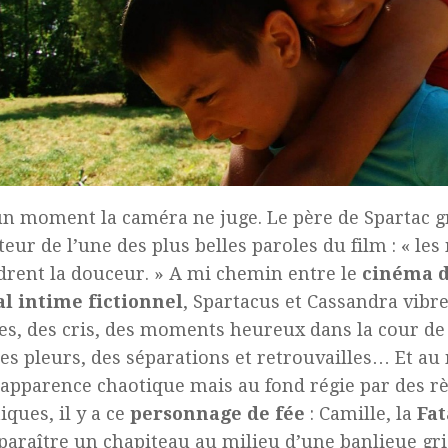
n moment la caméra ne juge. Le père de Spartac g
teur de l’une des plus belles paroles du film : « le
rent la douceur. » A mi chemin entre le
cinéma d
l intime fictionnel
, Spartacus et Cassandra vibr
es, des cris, des moments heureux dans la cour de
des pleurs, des séparations et retrouvailles… Et au 
 apparence chaotique mais au fond régie par des r
iques, il y a ce
personnage de fée
: Camille, la
Fa
pparaître un chapiteau au milieu d’une banlieue gri