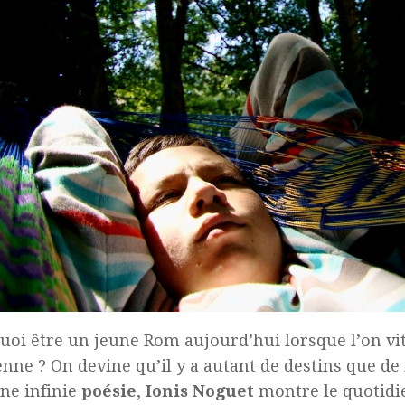
quoi être un jeune Rom aujourd’hui lorsque l’on vi
enne ? On devine qu’il y a autant de destins que de
ne infinie
poésie
,
Ionis Noguet
montre le quotidie