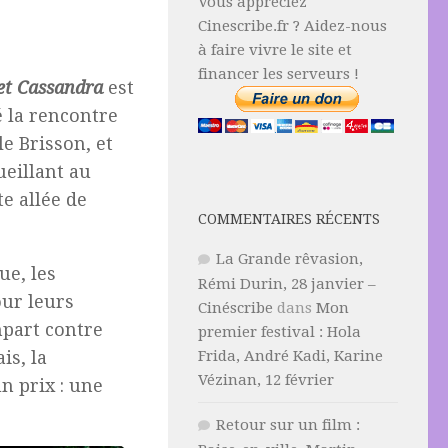
Vous appréciez
Cinescribe.fr ? Aidez-nous
à faire vivre le site et
financer les serveurs !
et Cassandra
est
é la rencontre
lle
Brisson
, et
ueillant au
te allée de
COMMENTAIRES RÉCENTS
La Grande rêvasion,
ue, les
Rémi Durin, 28 janvier –
our leurs
Cinéscribe
dans
Mon
part contre
premier festival : Hola
is, la
Frida, André Kadi, Karine
Vézinan, 12 février
un prix : une
Retour sur un film :