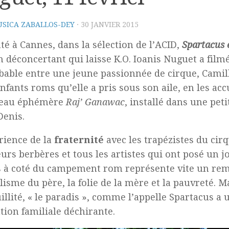
SICA ZABALLOS-DEY
·
30 JANVIER 2015
té à Cannes, dans la sélection de l’ACID,
Spartacus 
m déconcertant qui laisse K.O. Ioanis Nuguet a film
able entre une jeune passionnée de cirque, Cami
nfants roms qu’elle a pris sous son aile, en les acc
teau éphémère
Raj’
Ganawac
, installé dans une peti
Denis.
rience de la
fraternité
avec les trapézistes du cirq
urs berbères et tous les artistes qui ont posé un j
s à coté du campement rom représente vite
un rem
olisme du père, la folie de la mère et la pauvreté. Ma
illité, « le paradis », comme l’appelle Spartacus a 
tion familiale déchirante.