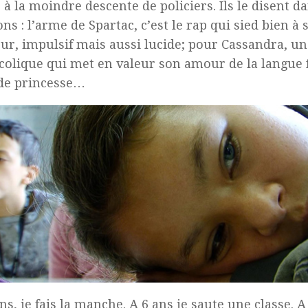
 à la moindre descente de policiers. Ils le disent d
ns : l’arme de Spartac, c’est le rap qui sied bien à
ur, impulsif mais aussi lucide; pour Cassandra, u
olique qui met en valeur son amour de la langue f
de princesse…
ans, je fais la manche. A 6 ans je saute une classe. A