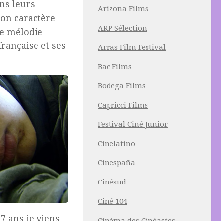
ans leurs
Arizona Films
 son caractère
ARP Sélection
ne mélodie
rançaise et ses
Arras Film Festival
Bac Films
Bodega Films
Capricci Films
Festival Ciné Junior
Cinelatino
Cinespaña
Cinésud
Ciné 104
 7 ans je viens
Cinéma des Cinéastes