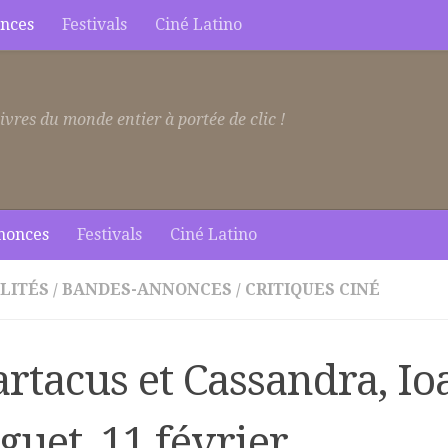
nces
Festivals
Ciné Latino
ivres du monde entier à portée de clic !
nonces
Festivals
Ciné Latino
LITÉS
/
BANDES-ANNONCES
/
CRITIQUES CINÉ
rtacus et Cassandra, Io
uet, 11 février