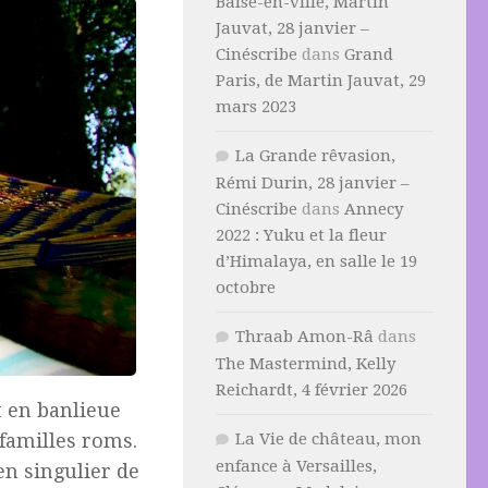
Baise-en-ville, Martin
Jauvat, 28 janvier –
Cinéscribe
dans
Grand
Paris, de Martin Jauvat, 29
mars 2023
La Grande rêvasion,
Rémi Durin, 28 janvier –
Cinéscribe
dans
Annecy
2022 : Yuku et la fleur
d’Himalaya, en salle le 19
octobre
Thraab Amon-Râ
dans
The Mastermind, Kelly
Reichardt, 4 février 2026
t en banlieue
La Vie de château, mon
 familles roms.
enfance à Versailles,
n singulier de