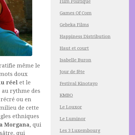
Film Politique
Games Of Com
Gebeka Films
Happiness Distribution
Haut et court
Isabelle Buron
ratifie même le
Jour de fête
s mots doux
u réel
et le
Festival Kinotayo
e au rythme des
KMBO
 récré ou en
Le Louxor
milieu de cette
ègles ethniques
Le Luminor
ta Morgana
, qui
Les 3 Luxembourg
sâtre, qui