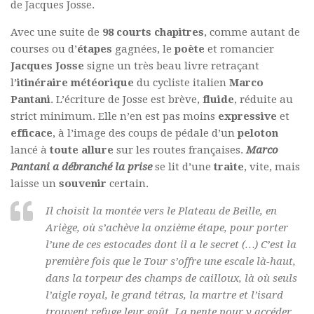
de Jacques Josse.
Avec une suite de
98 courts chapitres
, comme autant de
courses ou d’
étapes
gagnées, le
poète
et romancier
Jacques Josse
signe un très beau livre retraçant
l’
itinéraire
météorique
du cycliste italien
Marco
Pantani
. L’écriture de Josse est brève,
fluide
, réduite au
strict minimum. Elle n’en est pas moins
expressive
et
efficace
, à l’image des coups de pédale d’un
peloton
lancé à
toute allure
sur les routes françaises.
Marco
Pantani a débranché la prise
se lit d’une
traite
, vite, mais
laisse un
souvenir
certain.
Il choisit la montée vers le Plateau de Beille, en
Ariège, où s’achève la onzième étape, pour porter
l’une de ces estocades dont il a le secret (…) C’est la
première fois que le Tour s’offre une escale là-haut,
dans la torpeur des champs de cailloux, là où seuls
l’aigle royal, le grand tétras, la martre et l’isard
trouvent refuge leur goût. La pente pour y accéder