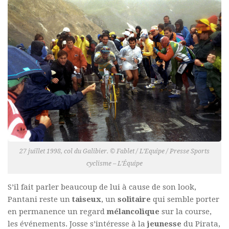
27 juillet 1998, col du Galibier. © Fablet / L’Equipe / Presse Sports
cyclisme – L’Équipe
S’il fait parler beaucoup de lui à cause de son look,
Pantani reste un
taiseux
, un
solitaire
qui semble porter
en permanence un regard
mélancolique
sur la course,
les événements. Josse s’intéresse à la
jeunesse
du Pirata,