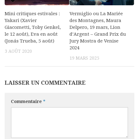
Mini critiques estivales :
Vermiglio ou La Mariée
Yakari (Xavier
des Montagnes, Maura
Giacometti, Toby Genkel,
Delpero, 19 mars, Lion
le 12 août), Eva en août
d’Argent – Grand Prix du
(Jonás Trueba, 5 août)
Jury Mostra de Venise
2024
3 AOÛT 2020
19 MARS 2025
LAISSER UN COMMENTAIRE
Commentaire
*