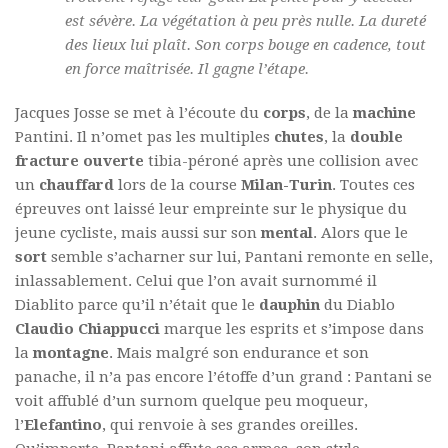
est sévère. La végétation à peu près nulle. La dureté
des lieux lui plaît. Son corps bouge en cadence, tout
en force maîtrisée. Il gagne l’étape.
Jacques Josse se met à l’écoute du
corps
, de la
machine
Pantini. Il n’omet pas les multiples
chutes
, la
double
fracture ouverte
tibia-péroné après une collision avec
un
chauffard
lors de la course
Milan-Turin
. Toutes ces
épreuves ont laissé leur empreinte sur le physique du
jeune cycliste, mais aussi sur son
mental
. Alors que le
sort
semble s’acharner sur lui, Pantani remonte en selle,
inlassablement. Celui que l’on avait surnommé il
Diablito parce qu’il n’était que le
dauphin
du Diablo
Claudio Chiappucci
marque les esprits et s’impose dans
la
montagne
. Mais malgré son endurance et son
panache, il n’a pas encore l’étoffe d’un grand : Pantani se
voit affublé d’un surnom quelque peu moqueur,
l’
Elefantino
, qui renvoie à ses grandes oreilles.