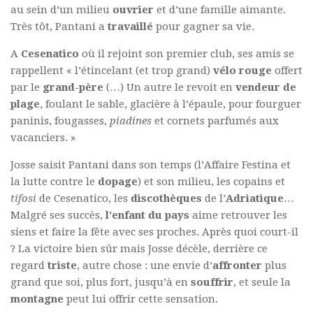
au sein d’un milieu
ouvrier
et d’une famille aimante.
Très tôt, Pantani a
travaillé
pour gagner sa vie.
A
Cesenatico
où il rejoint son premier club, ses amis se
rappellent « l’étincelant (et trop grand)
vélo rouge
offert
par le
grand-père
(…) Un autre le revoit en
vendeur de
plage
, foulant le sable, glacière à l’épaule, pour fourguer
paninis, fougasses,
piadines
et cornets parfumés aux
vacanciers. »
Josse saisit Pantani dans son temps (l’Affaire Festina et
la lutte contre le
dopage
) et son milieu, les copains et
tifosi
de Cesenatico, les
discothèques
de l’
Adriatique
…
Malgré ses succès,
l’enfant du pays
aime retrouver les
siens et faire la fête avec ses proches. Après quoi court-il
? La victoire bien sûr mais Josse décèle, derrière ce
regard
triste
, autre chose : une envie d’
affronter
plus
grand que soi, plus fort, jusqu’à en
souffrir
, et seule la
montagne
peut lui offrir cette sensation.