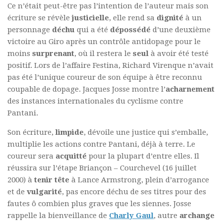
Ce n’était peut-être pas l’intention de l’auteur mais son
écriture se révèle
justicielle
, elle rend sa
dignité
à un
personnage
déchu
qui a été
dépossédé
d’une deuxième
victoire au Giro après un contrôle antidopage pour le
moins
surprenant
, où il restera le
seul
à avoir été testé
positif. Lors de l’affaire Festina, Richard Virenque n’avait
pas été l’unique coureur de son équipe à être reconnu
coupable de dopage. Jacques Josse montre l’
acharnement
des instances internationales du cyclisme contre
Pantani.
Son écriture,
limpide
, dévoile une justice qui s’emballe,
multiplie les actions contre Pantani, déjà à terre. Le
coureur sera
acquitté
pour la plupart d’entre elles. Il
réussira sur l’étape Briançon – Courchevel (16 juillet
2000) à
tenir tête
à Lance Armstrong, plein d’arrogance
et de
vulgarité
, pas encore déchu de ses titres pour des
fautes ô combien plus graves que les siennes. Josse
rappelle la bienveillance de
Charly Gaul
, autre
archange