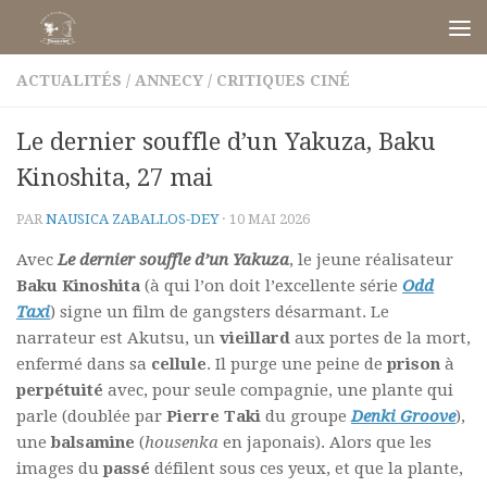
Skip to content
ACTUALITÉS
/
ANNECY
/
CRITIQUES CINÉ
Le dernier souffle d’un Yakuza, Baku
Kinoshita, 27 mai
PAR
NAUSICA ZABALLOS-DEY
·
10 MAI 2026
Avec
Le dernier souffle d’un Yakuza
, le jeune réalisateur
Baku Kinoshita
(à qui l’on doit l’excellente série
Odd
Taxi
) signe un film de gangsters désarmant. Le
narrateur est Akutsu, un
vieillard
aux portes de la mort,
enfermé dans sa
cellule
. Il purge une peine de
prison
à
perpétuité
avec, pour seule compagnie, une plante qui
parle (doublée par
Pierre Taki
du groupe
Denki Groove
),
une
balsamine
(
housenka
en japonais). Alors que les
images du
passé
défilent sous ces yeux, et que la plante,