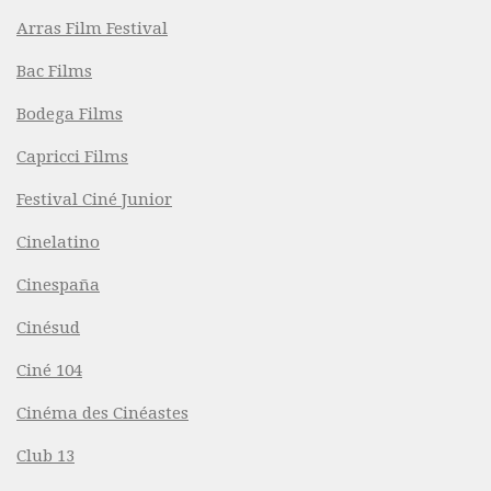
Arras Film Festival
Bac Films
Bodega Films
Capricci Films
Festival Ciné Junior
Cinelatino
Cinespaña
Cinésud
Ciné 104
Cinéma des Cinéastes
Club 13