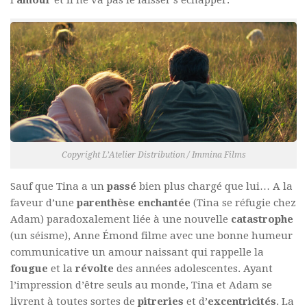
Copyright L’Atelier Distribution / Immina Films
Sauf que Tina a un
passé
bien plus chargé que lui… A la
faveur d’une
parenthèse enchantée
(Tina se réfugie chez
Adam) paradoxalement liée à une nouvelle
catastrophe
(un séisme), Anne Émond filme avec une bonne humeur
communicative un amour naissant qui rappelle la
fougue
et la
révolte
des années adolescentes. Ayant
l’impression d’être seuls au monde, Tina et Adam se
livrent à toutes sortes de
pitreries
et d’
excentricités
. La