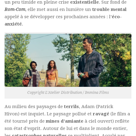
un peu timide en pleine crise
existentielle
. Sur fond de
Rom-Com
, elle met aussi en lumière un
trouble mental
appelé à se développer ces prochaines années : l’
éco-
anxiété
.
Copyright L’Atelier Distribution / Immina Films
Au milieu des paysages de
terrils
, Adam (
Patrick
Hivon)
est inquiet. Le paysage pollué et
ravagé
(le film a
été tourné près de
mines d’amiante
à ciel ouvert) reflète
son état d’esprit. Autour de lui et dans le monde entier,
les
catastrophes naturelles
se multiplient. Acculé par