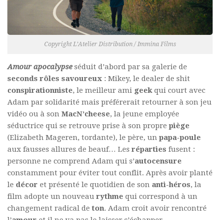
Copyright L’Atelier Distribution / Immina Films
Amour apocalypse
séduit d’abord par sa galerie de
seconds rôles savoureux
: Mikey, le dealer de shit
conspirationniste
, le meilleur ami
geek
qui court avec
Adam par solidarité mais préférerait retourner à son jeu
vidéo ou à son
MacN’cheese
, la jeune employée
séductrice qui se retrouve prise à son propre
piège
(Elizabeth Mageren, tordante), le père, un
papa-poule
aux fausses allures de beauf… Les
réparties
fusent :
personne ne comprend Adam qui s’
autocensure
constamment pour éviter tout conflit. Après avoir planté
le
décor
et présenté le quotidien de son
anti-héros
, la
film adopte un nouveau
rythme
qui correspond à un
changement radical de
ton
. Adam croit avoir rencontré
l’
amour
et il ne va pas le laisser s’échapper.