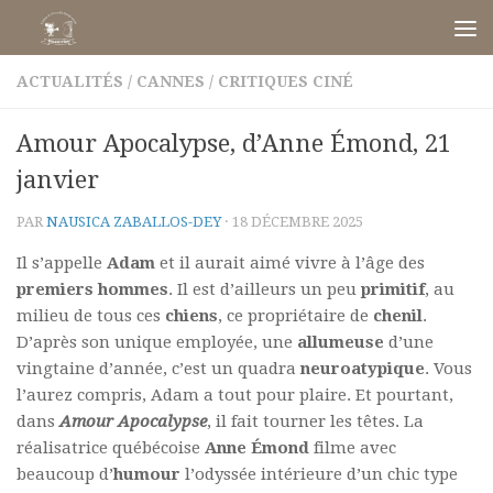
Skip to content
ACTUALITÉS
/
CANNES
/
CRITIQUES CINÉ
Amour Apocalypse, d’Anne Émond, 21
janvier
PAR
NAUSICA ZABALLOS-DEY
·
18 DÉCEMBRE 2025
Il s’appelle
Adam
et il aurait aimé vivre à l’âge des
premiers hommes
. Il est d’ailleurs un peu
primitif
, au
milieu de tous ces
chiens
, ce propriétaire de
chenil
.
D’après son unique employée, une
allumeuse
d’une
vingtaine d’année, c’est un quadra
neuroatypique
. Vous
l’aurez compris, Adam a tout pour plaire. Et pourtant,
dans
Amour Apocalypse
, il fait tourner les têtes. La
réalisatrice québécoise
Anne Émond
filme avec
beaucoup d’
humour
l’odyssée intérieure d’un chic type