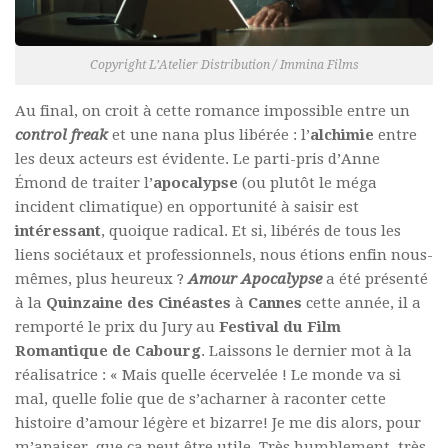
Copyright L’Atelier Distribution / Immina Films
Au final, on croit à cette romance impossible entre un
control freak
et une nana plus libérée : l’
alchimie
entre
les deux acteurs est évidente. Le parti-pris d’Anne
Émond de traiter l’
apocalypse
(ou plutôt le méga
incident climatique) en opportunité à saisir est
intéressant
, quoique radical. Et si, libérés de tous les
liens sociétaux et professionnels, nous étions enfin nous-
mêmes, plus heureux ?
Amour Apocalypse
a été présenté
à la
Quinzaine des Cinéastes
à
Cannes
cette année, il a
remporté le prix du Jury au
Festival du Film
Romantique de Cabourg
. Laissons le dernier mot à la
réalisatrice : « Mais quelle écervelée ! Le monde va si
mal, quelle folie que de s’acharner à raconter cette
histoire d’amour légère et bizarre! Je me dis alors, pour
m’apaiser, que ça peut être utile. Très humblement, très