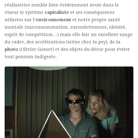
réalisatrice semble bien évidemment avoir dans le
viseur le système
capitaliste
et ses conséquences
néfastes sur l’
environnement
et notre propre santé
mentale (surconsommation, surendettement, obésité,
esprit de compétition…) mais elle fait un excellent usage
du cadre, des accélérations (scène chez la psy), de la
photo
(Olivier Gossot) et des objets du décor pour éviter
tout pensum indigeste.