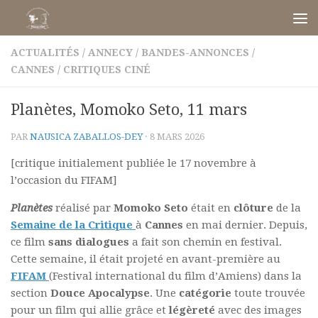
Skip to content
ACTUALITÉS
/
ANNECY
/
BANDES-ANNONCES
/
CANNES
/
CRITIQUES CINÉ
Planètes, Momoko Seto, 11 mars
PAR
NAUSICA ZABALLOS-DEY
·
8 MARS 2026
[critique initialement publiée le 17 novembre à
l’occasion du FIFAM]
Planètes
réalisé par
Momoko Seto
était en
clôture
de la
Semaine de la Critique
à
Cannes
en mai dernier. Depuis,
ce film
sans dialogues
a fait son chemin en festival.
Cette semaine, il était projeté en avant-première au
FIFAM
(Festival international du film d’Amiens) dans la
section
Douce Apocalypse
. Une
catégorie
toute trouvée
pour un film qui allie grâce et
légèreté
avec des images