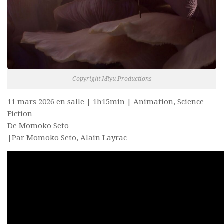
Copyright Miyu Productions
11 mars 2026 en salle | 1h15min | Animation, Science
Fiction
De Momoko Seto
|Par Momoko Seto, Alain Layrac