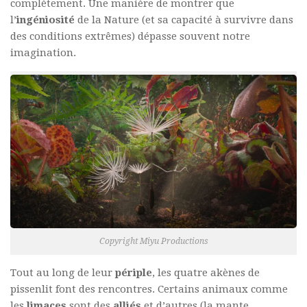
complètement. Une manière de montrer que
l’
ingéniosité
de la Nature (et sa capacité à survivre dans
des conditions extrêmes) dépasse souvent notre
imagination.
Copyright Miyu Productions
Tout au long de leur
périple
, les quatre akènes de
pissenlit font des rencontres. Certains animaux comme
les
limaces
sont des
alliés
et d’autres (la mante