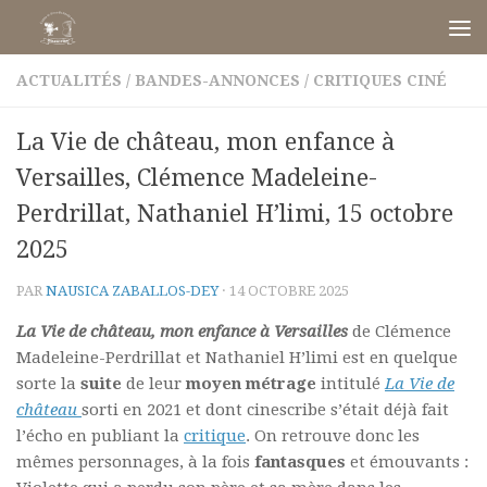
Skip to content
ACTUALITÉS
/
BANDES-ANNONCES
/
CRITIQUES CINÉ
La Vie de château, mon enfance à
Versailles, Clémence Madeleine-
Perdrillat, Nathaniel H’limi, 15 octobre
2025
PAR
NAUSICA ZABALLOS-DEY
·
14 OCTOBRE 2025
La Vie de château, mon enfance à Versaille
s
de Clémence
Madeleine-Perdrillat et Nathaniel H’limi est en quelque
sorte la
suite
de leur
moyen métrage
intitulé
La Vie de
château
sorti en 2021 et dont cinescribe s’était déjà fait
l’écho en publiant la
critique
. On retrouve donc les
mêmes personnages, à la fois
fantasques
et émouvants :