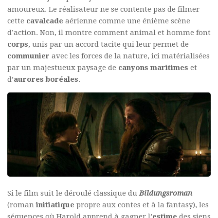
amoureux. Le réalisateur ne se contente pas de filmer
cette
cavalcade
aérienne comme une énième scène
d’action. Non, il montre comment animal et homme font
corps
, unis par un accord tacite qui leur permet de
communier
avec les forces de la nature, ici matérialisées
par un majestueux paysage de
canyons maritimes
et
d’
aurores
boréales
.
Si le film suit le déroulé classique du
Bildungsroman
(roman
initiatique
propre aux contes et à la fantasy), les
séquences où Harold apprend à gagner l’
estime
des siens