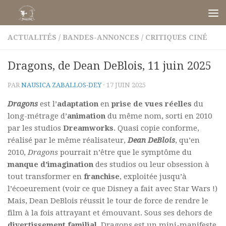
Skip to content
ACTUALITÉS
/
BANDES-ANNONCES
/
CRITIQUES CINÉ
Dragons, de Dean DeBlois, 11 juin 2025
PAR
NAUSICA ZABALLOS-DEY
·
17 JUIN 2025
Dragons
est l’
adaptation
en
prise de vues réelles
du
long-métrage d’
animation
du même nom, sorti en 2010
par les studios
Dreamworks
. Quasi copie conforme,
réalisé par le même réalisateur,
Dean DeBlois
, qu’en
2010,
Dragons
pourrait n’être que le symptôme du
manque d’imagination
des studios ou leur obsession à
tout transformer en
franchise
, exploitée jusqu’à
l’écoeurement (voir ce que Disney a fait avec Star Wars !)
Mais, Dean DeBlois réussit le tour de force de rendre le
film à la fois attrayant et émouvant. Sous ses dehors de
divertissement familial
, Dragons est un mini-manifeste