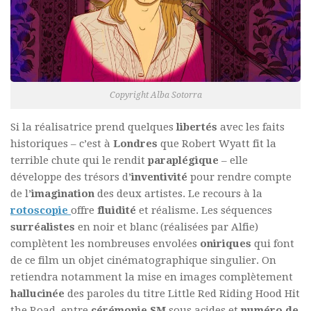
Copyright Alba Sotorra
Si la réalisatrice prend quelques
libertés
avec les faits
historiques – c’est à
Londres
que Robert Wyatt fit la
terrible chute qui le rendit
paraplégique
– elle
développe des trésors d’
inventivité
pour rendre compte
de l’
imagination
des deux artistes. Le recours à la
rotoscopie
offre
fluidité
et réalisme. Les séquences
surréalistes
en noir et blanc (réalisées par Alfie)
complètent les nombreuses envolées
oniriques
qui font
de ce film un objet cinématographique singulier. On
retiendra notamment la mise en images complètement
hallucinée
des paroles du titre
Little Red Riding Hood Hit
the Road
, entre
cérémonie SM
sous acides et
numéro de