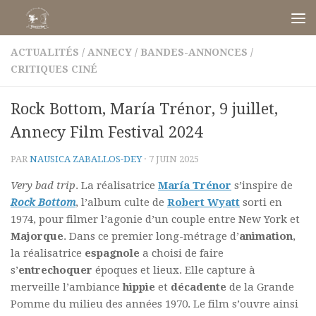
Skip to content
ACTUALITÉS
/
ANNECY
/
BANDES-ANNONCES
/
CRITIQUES CINÉ
Rock Bottom, María Trénor, 9 juillet,
Annecy Film Festival 2024
PAR
NAUSICA ZABALLOS-DEY
·
7 JUIN 2025
Very bad trip
. La réalisatrice
María Trénor
s’inspire de
Rock Bottom
, l’album culte de
Robert Wyatt
sorti en
1974, pour filmer l’agonie d’un couple entre New York et
Majorque
. Dans ce premier long-métrage d’
animation
,
la réalisatrice
espagnole
a choisi de faire
s’
entrechoquer
époques et lieux. Elle capture à
merveille l’ambiance
hippie
et
décadente
de la Grande
Pomme du milieu des années 1970. Le film s’ouvre ainsi