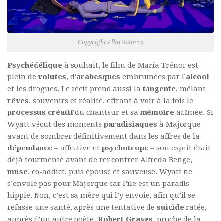
Copyright Alba Sotorra
Psychédélique
à souhait, le film de María Trénor est
plein de
volutes
, d’
arabesques
embrumées par l’
alcool
et les drogues. Le récit prend aussi la
tangente
, mêlant
rêves
, souvenirs et réalité, offrant à voir à la fois le
processus créatif
du chanteur et sa
mémoire
abîmée. Si
Wyatt vécut des moments
paradisiaques
à Majorque
avant de sombrer définitivement dans les affres de la
dépendance
– affective et
psychotrope
– son esprit était
déjà tourmenté avant de rencontrer Alfreda Benge,
muse
, co-addict, puis épouse et sauveuse. Wyatt ne
s’envole pas pour Majorque car l’île est un paradis
hippie. Non, c’est sa mère qui l’y envoie, afin qu’il se
refasse une santé, après une tentative de
suicide
ratée,
auprès d’un autre poète,
Robert Graves
, proche de la