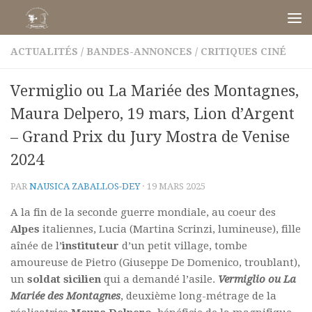
Skip to content
ACTUALITÉS
/
BANDES-ANNONCES
/
CRITIQUES CINÉ
Vermiglio ou La Mariée des Montagnes,
Maura Delpero, 19 mars, Lion d’Argent
– Grand Prix du Jury Mostra de Venise
2024
PAR
NAUSICA ZABALLOS-DEY
·
19 MARS 2025
A la fin de la seconde guerre mondiale, au coeur des
Alpes
italiennes, Lucia (
Martina Scrinzi, lumineuse
), fille
aînée de l’
instituteur
d’un petit village, tombe
amoureuse de Pietro (Giuseppe De Domenico, troublant),
un
soldat
sicilien
qui a demandé l’asile.
Vermiglio ou La
Mariée des Montagnes
, deuxième long-métrage de la