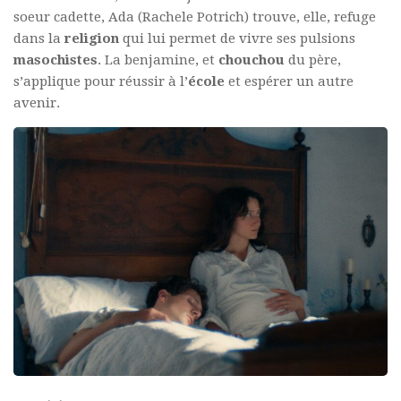
soeur cadette, Ada (Rachele Potrich) trouve, elle, refuge
dans la
religion
qui lui permet de vivre ses pulsions
masochistes
. La benjamine, et
chouchou
du père,
s’applique pour réussir à l’
école
et espérer un autre
avenir.