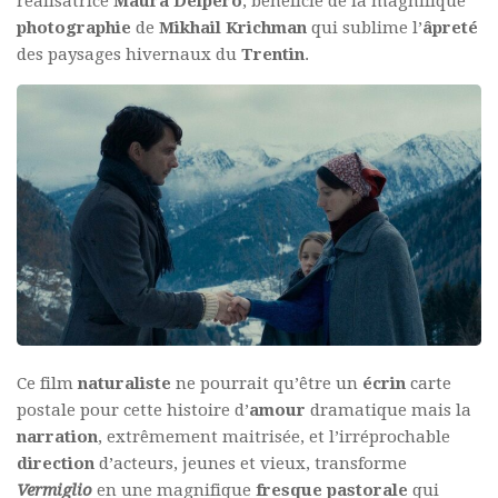
réalisatrice
Maura Delpero
, bénéficie de la magnifique
photographie
de
Mikhail Krichman
qui sublime l’
âpreté
des paysages hivernaux du
Trentin
.
Ce film
naturaliste
ne pourrait qu’être un
écrin
carte
postale pour cette histoire d’
amour
dramatique mais la
narration
, extrêmement maitrisée, et l’irréprochable
direction
d’acteurs, jeunes et vieux, transforme
Vermiglio
en une magnifique
fresque pastorale
qui