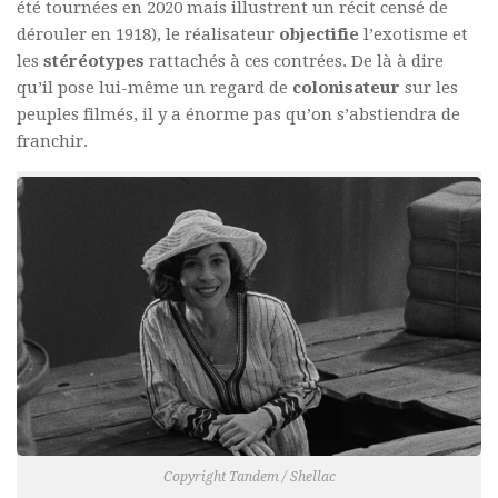
été tournées en 2020 mais illustrent un récit censé de
dérouler en 1918), le réalisateur
objectifie
l’exotisme et
les
stéréotypes
rattachés à ces contrées. De là à dire
qu’il pose lui-même un regard de
colonisateur
sur les
peuples filmés, il y a énorme pas qu’on s’abstiendra de
franchir.
Copyright Tandem / Shellac