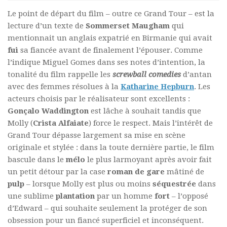
Le point de départ du film – outre ce Grand Tour – est la
lecture d’un texte de
Sommerset Maugham
qui
mentionnait un anglais expatrié en Birmanie qui avait
fui
sa fiancée avant de finalement l’épouser. Comme
l’indique Miguel Gomes dans ses notes d’intention, la
tonalité du film rappelle les
screwball comedies
d’antan
avec des femmes résolues à la
Katharine Hepburn
. Les
acteurs choisis par le réalisateur sont excellents :
Gonçalo Waddington
est lâche à souhait tandis que
Molly (
Crista Alfaiate
) force le respect. Mais l’intérêt de
Grand Tour dépasse largement sa mise en scène
originale et stylée : dans la toute dernière partie, le film
bascule dans le
mélo
le plus larmoyant après avoir fait
un petit détour par la case
roman de gare
mâtiné de
pulp
– lorsque Molly est plus ou moins
séquestrée
dans
une sublime
plantation
par un homme
fort
– l’opposé
d’Edward – qui souhaite seulement la protéger de son
obsession pour un fiancé superficiel et inconséquent.