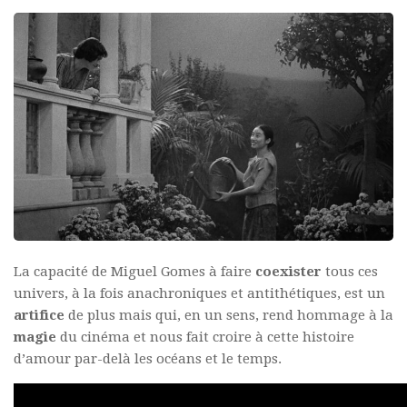
La capacité de Miguel Gomes à faire
coexister
tous ces
univers, à la fois anachroniques et antithétiques, est un
artifice
de plus mais qui, en un sens, rend hommage à la
magie
du cinéma et nous fait croire à cette histoire
d’amour par-delà les océans et le temps.