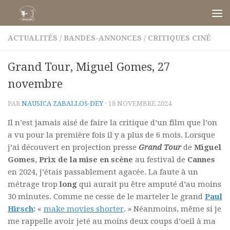
Skip to content
ACTUALITÉS
/
BANDES-ANNONCES
/
CRITIQUES CINÉ
Grand Tour, Miguel Gomes, 27
novembre
PAR
NAUSICA ZABALLOS-DEY
·
18 NOVEMBRE 2024
Il n’est jamais aisé de faire la critique d’un film que l’on
a vu pour la première fois il y a plus de 6 mois. Lorsque
j’ai découvert en projection presse
Grand Tour
de
Miguel
Gomes
,
Prix de la mise en scène
au festival de
Cannes
en 2024, j’étais passablement agacée. La faute à un
métrage trop
long
qui aurait pu être amputé d’au moins
30 minutes. Comme ne cesse de le marteler le grand
Paul
Hirsch
:
«
make movies shorter
. » Néanmoins, même si je
me rappelle avoir jeté au moins deux coups d’oeil à ma