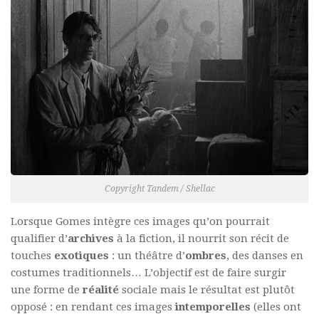
Copyright Tandem / Shellac
Lorsque Gomes intègre ces images qu’on pourrait
qualifier d’
archives
à la fiction, il nourrit son récit de
touches
exotiques
: un théâtre d’
ombres
, des danses en
costumes traditionnels… L’objectif est de faire surgir
une forme de
réalité
sociale mais le résultat est plutôt
opposé : en rendant ces images
intemporelles
(elles ont