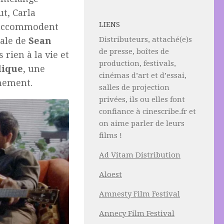
t, Carla
LIENS
s’accommodent
Distributeurs, attaché(e)s
nale de
Sean
de presse, boîtes de
 rien à la vie et
production, festivals,
lique
, une
cinémas d’art et d’essai,
nement.
salles de projection
privées, ils ou elles font
confiance à cinescribe.fr et
on aime parler de leurs
films !
Ad Vitam Distribution
Aloest
Amnesty Film Festival
Annecy Film Festival