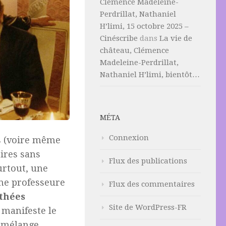
Clémence Madeleine-
Perdrillat, Nathaniel
H’limi, 15 octobre 2025 –
Cinéscribe
dans
La vie de
château, Clémence
Madeleine-Perdrillat,
Nathaniel H’limi, bientôt…
MÉTA
Connexion
es (voire même
ires sans
Flux des publications
urtout, une
nne professeure
Flux des commentaires
thées
Site de WordPress-FR
 manifeste le
, mélange