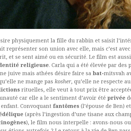
sire physiquement la fille du rabbin et saisit l’int
it représenter son union avec elle, mais c’est avec 
 rit, et se sent aimé ou en sécurité. Le film est auss
dentité
religieuse
. Carla qui a été élevée par des 
ine juive mais athées désire faire sa
bat-
mitsvah
a
qu’elle ne mange pas
kosher
, qu’elle ne respecte a
dictions
rituelles, elle veut à tout prix être accepté
auté car elle a le sentiment d’avoir été
privée
d
 enfant. Convoquant
fantômes
(l’épouse de Ben) e
édélique
(après l’ingestion d’une tisane aux cha
cinogènes
), le film nous interpelle : avons-nous oub
us étions autrefois ? Le retour à la vie de Ben pass