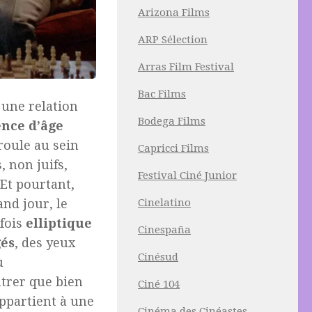
Arizona Films
ARP Sélection
Arras Film Festival
Bac Films
une relation
Bodega Films
ence d’âge
roule au sein
Capricci Films
, non juifs,
Festival Ciné Junior
Et pourtant,
nd jour, le
Cinelatino
 fois
elliptique
Cinespaña
gés
, des yeux
Cinésud
u
ntrer que bien
Ciné 104
appartient à une
Cinéma des Cinéastes