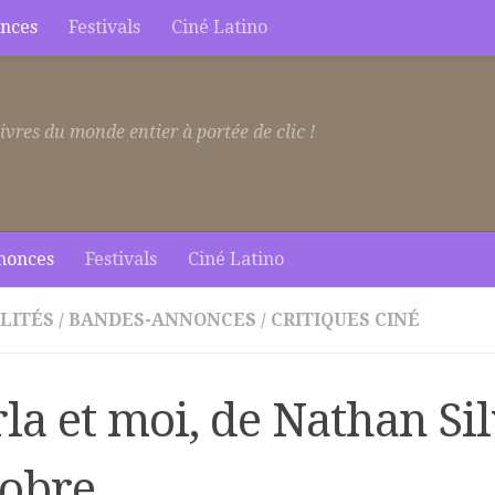
nces
Festivals
Ciné Latino
ivres du monde entier à portée de clic !
nonces
Festivals
Ciné Latino
LITÉS
/
BANDES-ANNONCES
/
CRITIQUES CINÉ
la et moi, de Nathan Sil
tobre