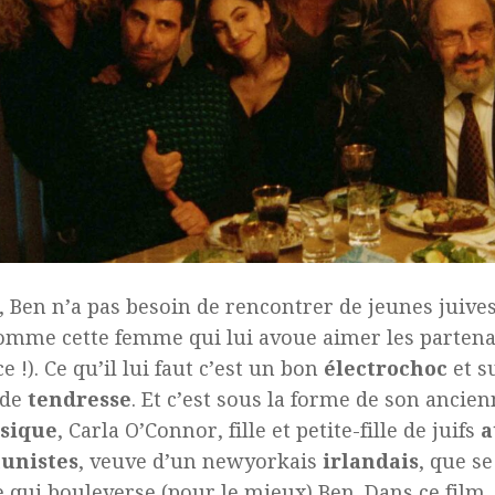
t, Ben n’a pas besoin de rencontrer de jeunes juiv
mme cette femme qui lui avoue aimer les partena
e !). Ce qu’il lui faut c’est un bon
électrochoc
et s
 de
tendresse
. Et c’est sous la forme de son ancie
sique
, Carla O’Connor, fille et petite-fille de juifs
a
unistes
, veuve d’un newyorkais
irlandais
, que se
 qui bouleverse (pour le mieux) Ben. Dans ce film