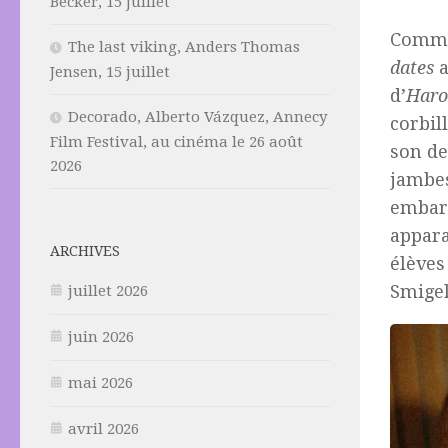
Becker, 15 juillet
Comm
The last viking, Anders Thomas
dates
a
Jensen, 15 juillet
d’
Haro
Decorado, Alberto Vázquez, Annecy
corbill
Film Festival, au cinéma le 26 août
son de
2026
jambes
embar
appara
ARCHIVES
élèves
Smigel
juillet 2026
juin 2026
mai 2026
avril 2026