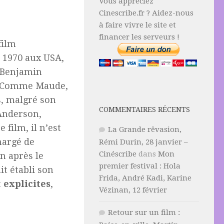
Vous appréciez
Cinescribe.fr ? Aidez-nous
à faire vivre le site et
financer les serveurs !
film
 1970 aux USA,
 Benjamin
f. Comme Maude,
s, malgré son
COMMENTAIRES RÉCENTS
Anderson,
 film, il n’est
La Grande rêvasion,
hargé de
Rémi Durin, 28 janvier –
Cinéscribe
dans
Mon
an après le
premier festival : Hola
it établi son
Frida, André Kadi, Karine
t
explicites
,
Vézinan, 12 février
Retour sur un film :