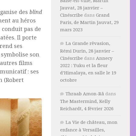
Baise-en-ville, Martin
Jauvat, 28 janvier –
rganise des
blind
Cinéscribe
dans
Grand
ment au héros
Paris, de Martin Jauvat, 29
e conduit pas de
mars 2023
atées. Il porte
La Grande rêvasion,
prend ses
Rémi Durin, 28 janvier –
s symbolise son
Cinéscribe
dans
Annecy
’autres films
2022 : Yuku et la fleur
unicatif : ses
d’Himalaya, en salle le 19
n (Robert
octobre
Thraab Amon-Râ
dans
The Mastermind, Kelly
Reichardt, 4 février 2026
La Vie de château, mon
enfance à Versailles,