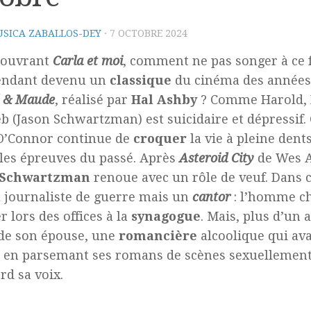
SICA ZABALLOS-DEY
·
7 OCTOBRE 2024
couvrant
Carla et moi
, comment ne pas songer à ce 
endant devenu un
classique
du cinéma des années
d & Maude
, réalisé par
Hal Ashby
? Comme Harold,
eb (Jason Schwartzman) est suicidaire et dépressi
O’Connor continue de
croquer
la vie à pleine dent
 les épreuves du passé. Après
Asteroid City
de Wes 
 Schwartzman
renoue avec un rôle de veuf. Dans ce
 journaliste de guerre mais un
cantor
: l’homme c
r lors des offices à la
synagogue
. Mais, plus d’un 
de son épouse, une
romancière
alcoolique qui ava
s en parsemant ses romans de scènes sexuellemen
rd sa voix.