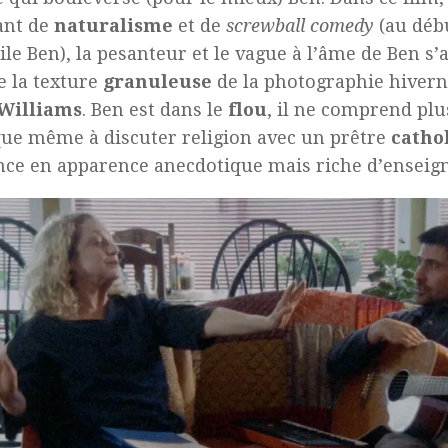
ant de
naturalisme
et de
screwball comedy
(au débu
ile Ben), la pesanteur et le vague à l’âme de Ben 
e la texture
granuleuse
de la photographie hiver
 Williams
. Ben est dans le
flou
, il ne comprend plus
que même à discuter religion avec un prêtre
catho
ce en apparence anecdotique mais riche d’enseig