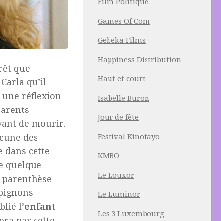
Film Politique
Games Of Com
Gebeka Films
Happiness Distribution
érêt que
Haut et court
Carla qu’il
i une réflexion
Isabelle Buron
parents
Jour de fête
vant de mourir.
ucune des
Festival Kinotayo
e dans cette
KMBO
e quelque
Le Louxor
t parenthèse
mpignons
Le Luminor
lié l’
enfant
Les 3 Luxembourg
era par cette