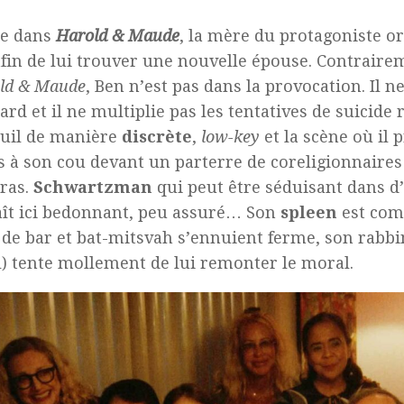
e dans
Harold & Maude
, la mère du protagoniste o
fin de lui trouver une nouvelle épouse. Contraire
ld & Maude
, Ben n’est pas dans la provocation. Il n
ard et il ne multiplie pas les tentatives de suicide r
uil de manière
discrète
,
low-key
et la scène où il 
 à son cou devant un parterre de coreligionnaire
ras.
Schwartzman
qui peut être séduisant dans d
ît ici bedonnant, peu assuré… Son
spleen
est comm
 de bar et
bat-mitsvah
s’ennuient ferme, son rabbi
) tente mollement de lui remonter le moral.