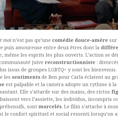
et moi
n’est pas qu’une
comédie douce-amère
sur 
e puis amoureuse entre deux êtres dont la
différ
, même les esprits les plus ouverts. L’action se dé
 communauté juive
reconstructionniste
: divorcés
dus issus de groupes LGBTQ+ y sont les bienvenus. 
e les
sentiments
de Ben pour Carla éclatent au gra
se
est palpable et la caméra adopte un rythme à la
ssautant. Elle s’attarde sur des mains, des rictus
fi
 baissent vers l’assiette, les individus, incompris o
préhensifs, sont
morcelés
. Le film s’attache à mo
t le confort spirituel et social ressenti lorsqu’on 