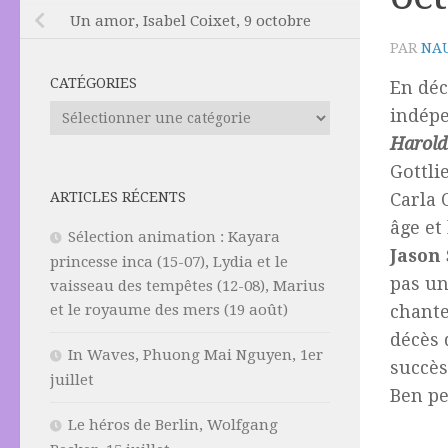
Un amor, Isabel Coixet, 9 octobre
PAR
NAU
CATÉGORIES
En dé
Catégories
indép
Harol
Gottli
ARTICLES RÉCENTS
Carla 
âge et
Sélection animation : Kayara
Jason
princesse inca (15-07), Lydia et le
pas un
vaisseau des tempêtes (12-08), Marius
et le royaume des mers (19 août)
chante
décès 
In Waves, Phuong Mai Nguyen, 1er
succè
juillet
Ben pe
Le héros de Berlin, Wolfgang