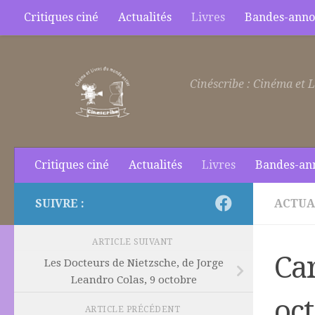
Critiques ciné
Actualités
Livres
Bandes-anno
Skip to content
Cinéscribe : Cinéma et L
Critiques ciné
Actualités
Livres
Bandes-an
SUIVRE :
ACTUA
ARTICLE SUIVANT
Car
Les Docteurs de Nietzsche, de Jorge
Leandro Colas, 9 octobre
oc
ARTICLE PRÉCÉDENT