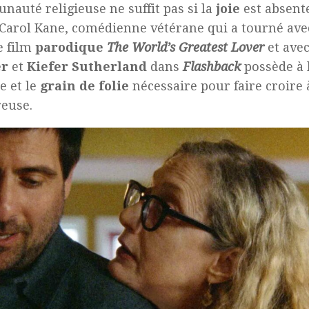
auté religieuse ne suffit pas si la
joie
est absente
 Carol Kane, comédienne vétérane qui a tourné av
e film
parodique
The World’s Greatest Lover
et ave
er
et
Kiefer Sutherland
dans
Flashback
possède à l
 et le
grain de folie
nécessaire pour faire croire 
euse.