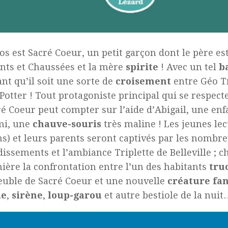
os est Sacré Coeur, un petit garçon dont le père es
nts et Chaussées et la mère
spirite
! Avec un tel
b
nt qu’il soit une sorte de
croisement
entre Géo T
Potter ! Tout protagoniste principal qui se respect
ré Coeur peut compter sur l’aide d’Abigail, une en
mi, une
chauve-souris
très maline ! Les jeunes lec
ns) et leurs parents seront captivés par les nombr
issements et l’ambiance Triplette de Belleville ; 
ière la confrontation entre l’un des habitants
tru
uble de Sacré Coeur et une nouvelle
créature fa
ie
,
sirène
,
loup-garou
et autre bestiole de la nui