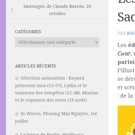
Sauvages, de Claude Barras, 16
Sa
octobre
CATÉGORIES
PAR
NAU
Catégories
Les
éd
Cœur
,
paris
ARTICLES RÉCENTS
l’illu
Sélection animation : Kayara
se dér
princesse inca (15-07), Lydia et le
et scé
vaisseau des tempêtes (12-08), Marius
: de la
et le royaume des mers (19 août)
In Waves, Phuong Mai Nguyen, 1er
juillet
Le héros de Berlin, Wolfgang