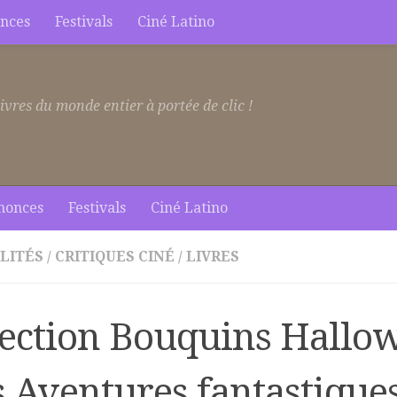
nces
Festivals
Ciné Latino
ivres du monde entier à portée de clic !
nonces
Festivals
Ciné Latino
LITÉS
/
CRITIQUES CINÉ
/
LIVRES
lection Bouquins Hallow
s Aventures fantastique