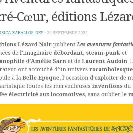
cré-Cœur, éditions Lézar
SICA ZABALLOS-DEY
·
29 SEPTEMBRE 2024
itions Lézard Noir
publient
Les aventures fantasti
 nées de l’imaginaire
débordant
,
steam-punk
et
ianophile
d’
Amélie
Sarn
et de
Laurent Audoin
. 
strateur ont accouché d’un univers
rocambolesque
oule à la
Belle Epoque
, l’occasion d’exploiter de 
naristique toutes les merveilleuses
inventions
du 
 fée
électricité
aux
locomotives
, sans oublier le
m