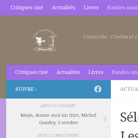
Critiques ciné
Actualités
Livres
Bandes-anno
Skip to content
Cinéscribe : Cinéma et L
Critiques ciné
Actualités
Livres
Bandes-an
SUIVRE :
ACTUA
ARTICLE SUIVANT
Sé
Maya, donne-moi un titre, Michel
Gondry, 2 octobre
Le
ARTICLE PRÉCÉDENT