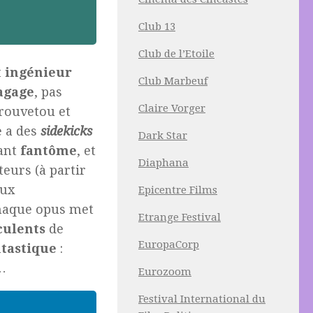
Club 13
Club de l’Etoile
t
ingénieur
Club Marbeuf
agage
, pas
Claire Vorger
rouvetou et
e a des
sidekicks
Dark Star
fant
fantôme
, et
Diaphana
teurs (à partir
eux
Epicentre Films
chaque opus met
Etrange Festival
culents
de
EuropaCorp
ntastique
:
t…
Eurozoom
Festival International du