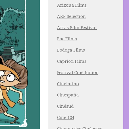
Arizona Films
ARP Sélection
Arras Film Festival
Bac Films
Bodega Films
Capricci Films
Festival Ciné Junior
Cinelatino
Cinespaña
Cinésud
Ciné 104
Cinéma des Cinéastes