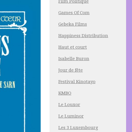
Film Politique
Games Of Com
Gebeka Films
Happiness Distribution
Haut et court
Isabelle Buron
Jour de fête
Festival Kinotayo
KMBO
Le Louxor
Le Luminor
Les 3 Luxembourg