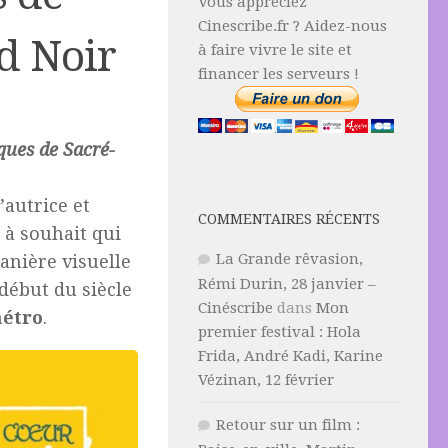
Vous appréciez
Cinescribe.fr ? Aidez-nous
d Noir
à faire vivre le site et
financer les serveurs !
ques de Sacré-
L’autrice et
COMMENTAIRES RÉCENTS
à souhait qui
La Grande rêvasion,
manière visuelle
Rémi Durin, 28 janvier –
début du siècle
Cinéscribe
dans
Mon
étro
.
premier festival : Hola
Frida, André Kadi, Karine
Vézinan, 12 février
Retour sur un film :