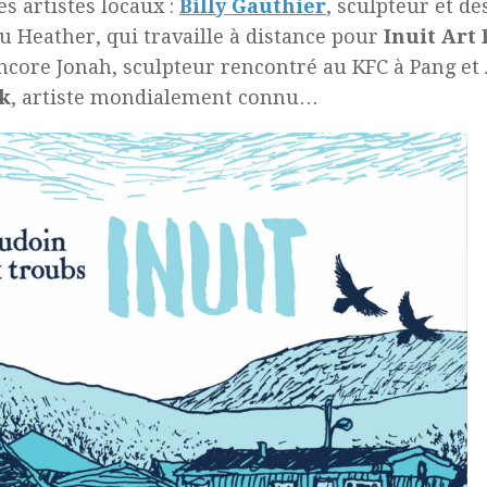
es artistes locaux :
Billy Gauthier
, sculpteur et d
u Heather, qui travaille à distance pour
Inuit Art
ncore Jonah, sculpteur rencontré au KFC à Pang et
k
, artiste mondialement connu…