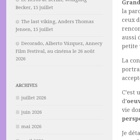
Grand
Becker, 15 juillet
la par
ceux 
The last viking, Anders Thomas
renco
Jensen, 15 juillet
aussi 
Decorado, Alberto Vázquez, Annecy
petite 
Film Festival, au cinéma le 26 août
2026
La con
portra
accept
ARCHIVES
C’est u
juillet 2026
d’
oeuv
vie do
juin 2026
persp
mai 2026
Je dét