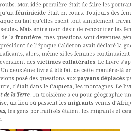
roubs. Mon idée première était de faire les portrai
 qu’un
féminicide
était en cours. Toujours des f
ique du fait qu’elles osent tout simplement travail
 seules. Mais entre mon désir de rencontrer les fe
é de la
frontière
, mes questions sont devenues gén
 président de l’époque Calderon avait déclaré la gu
raficants, alors, même si les femmes continuaient
devenaient des
victimes
collatérales
. Le Livre s’a
. Un deuxième livre à été fait de cette manière-là e
vions posé des questions aux
paysans
déplacés
pa
eure, c’était dans le
Caqueta
, les montagnes. Le liv
t de la Terre
. Un troisième a eu pour géographie un
ise, un lieu où passent les
migrants
venus d’Afriqu
ns
, les gens portraitisés étaient les migrants et
ce
t
.