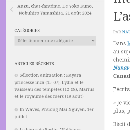
Anzu, chat-fantôme, De Yoko Kuno,
L’a
Nobuhiro Yamashita, 21 août 2024
CATÉGORIES
PAR
NAU
Catégories
Dans
l
au suj
chemin
ARTICLES RÉCENTS
Nunav
Sélection animation : Kayara
Canad
princesse inca (15-07), Lydia et le
J’écriv
vaisseau des tempêtes (12-08), Marius
et le royaume des mers (19 août)
« Je v
In Waves, Phuong Mai Nguyen, 1er
plus, 
juillet
Récit 
Le héros de Berlin, Wolfgang