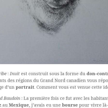
ribe
:
Inuit
est construit sous la forme du
don-cont
nts des régions du Grand Nord canadien vous rép
ge d’un
portrait
. Comment vous est venue cette id
d Baudoin
: La première fois ce fut avec les habita
z
au
Mexique
, j’avais eu une
bourse
pour vivre là