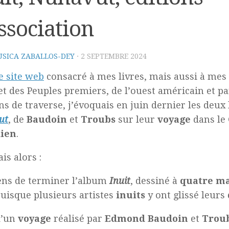
ssociation
SICA ZABALLOS-DEY
·
2 SEPTEMBRE 2024
e site web
consacré à mes livres, mais aussi à mes
et des Peuples premiers, de l’ouest américain et pa
s de traverse, j’évoquais en juin dernier les deux 
ut
, de
Baudoin
et
Troubs
sur leur
voyage
dans le
ien
.
ais alors :
iens de terminer l’album
Inuit
, dessiné à
quatre m
puisque plusieurs artistes
inuits
y ont glissé leurs
d’un
voyage
réalisé par
Edmond Baudoin
et
Trou