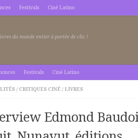
nces
Festivals
Ciné Latino
ivres du monde entier à portée de clic !
nonces
Festivals
Ciné Latino
LITÉS
/
CRITIQUES CINÉ
/
LIVRES
terview Edmond Baudoi
it, Nunavut, éditions