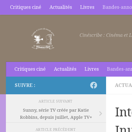
Critiques ciné
Actualités
Livres
Bandes-anno
Skip to content
Cinéscribe : Cinéma et L
Critiques ciné
Actualités
Livres
Bandes-an
SUIVRE :
ACTUA
ARTICLE SUIVANT
In
Sunny, série TV créée par Katie
Robbins, depuis juillet, Apple TV+
Inu
ARTICLE PRÉCÉDENT