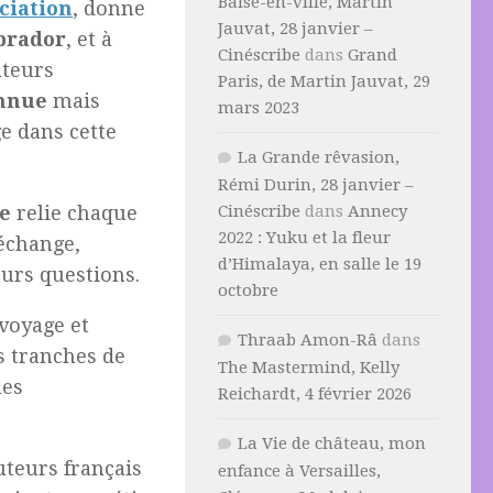
Baise-en-ville, Martin
ciation
, donne
Jauvat, 28 janvier –
brador
, et à
Cinéscribe
dans
Grand
ateurs
Paris, de Martin Jauvat, 29
nnue
mais
mars 2023
e dans cette
La Grande rêvasion,
Rémi Durin, 28 janvier –
e
relie chaque
Cinéscribe
dans
Annecy
2022 : Yuku et la fleur
échange,
d’Himalaya, en salle le 19
urs questions.
octobre
 voyage et
Thraab Amon-Râ
dans
s tranches de
The Mastermind, Kelly
les
Reichardt, 4 février 2026
La Vie de château, mon
uteurs français
enfance à Versailles,