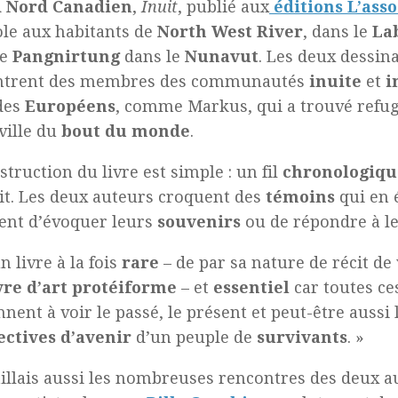
 Nord Canadien
,
Inuit
, publié aux
éditions L’asso
ole aux habitants de
North West River
, dans le
La
de
Pangnirtung
dans le
Nunavut
. Les deux dessin
ntrent des membres des communautés
inuite
et
i
des
Européens
, comme Markus, qui a trouvé refug
ville du
bout du monde
.
struction du livre est simple : un fil
chronologiqu
it. Les deux auteurs croquent des
témoins
qui en 
ent d’évoquer leurs
souvenirs
ou de répondre à le
n livre à la fois
rare
– de par sa nature de récit de
re d’art
protéiforme
– et
essentiel
car toutes ce
nnent à voir le passé, le présent et peut-être aussi 
ectives d’avenir
d’un peuple de
survivants
. »
aillais aussi les nombreuses rencontres des deux a