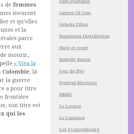
Film Politique
ts de
femmes
.
emmes meurent
Games Of Com
ler et qu’elles
Gebeka Films
mmes et la
Happiness Distribution
érales parce
erre aux
Haut et court
 de mourir,
Isabelle Buron
ppelle
« Viva la
Jour de fête
n
Colombie
, là
r la guerre
Festival Kinotayo
re a pour titre
KMBO
e frontière
e, son titre est
Le Louxor
ux
qui
les
Le Luminor
Les 3 Luxembourg