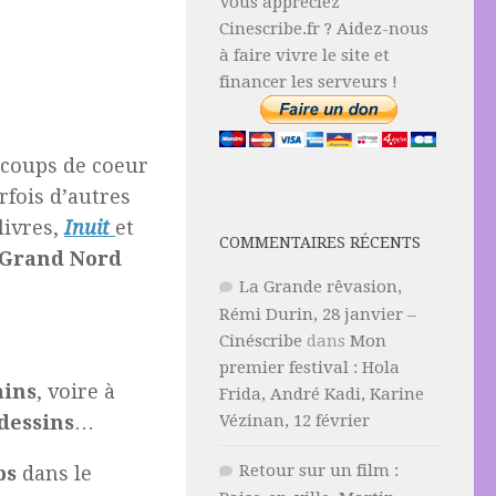
Vous appréciez
Cinescribe.fr ? Aidez-nous
à faire vivre le site et
financer les serveurs !
 coups de coeur
rfois d’autres
livres,
Inuit
et
COMMENTAIRES RÉCENTS
Grand Nord
La Grande rêvasion,
Rémi Durin, 28 janvier –
Cinéscribe
dans
Mon
premier festival : Hola
ains
, voire à
Frida, André Kadi, Karine
dessins
…
Vézinan, 12 février
Retour sur un film :
bs
dans le