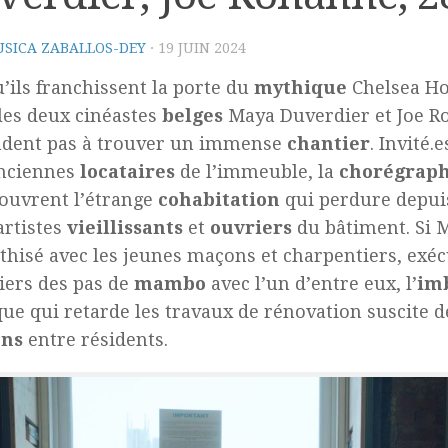
SICA ZABALLOS-DEY
·
19 JUIN 2024
’ils franchissent la porte du
mythique
Chelsea Ho
 les deux cinéastes
belges
Maya Duverdier et Joe R
ndent pas à trouver un immense
chantier
. Invité.
anciennes
locataires
de l’immeuble, la
chorégrap
couvrent l’étrange
cohabitation
qui perdure depuis
artistes
vieillissants
et
ouvriers
du bâtiment. Si M
hisé avec les jeunes maçons et charpentiers, exéc
iers des pas de
mambo
avec l’un d’entre eux, l’
im
que qui retarde les travaux de rénovation suscite
ons
entre résidents.