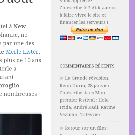
Vous appréciez
Cinescribe.fr ? Aidez-nous
à faire vivre le site et
financer les serveurs !
tel à
New
ohanne, ne
es par une des
he
Merle Lister
,
 plus de 10 ans
COMMENTAIRES RÉCENTS
erle a
utant
La Grande rêvasion,
broglio
Rémi Durin, 28 janvier –
Cinéscribe
dans
Mon
 de nombreuses
premier festival : Hola
Frida, André Kadi, Karine
Vézinan, 12 février
Retour sur un film :