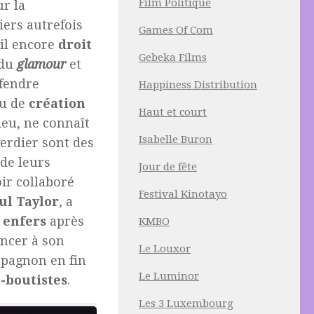
Film Politique
ur la
iers autrefois
Games Of Com
-il encore
droit
Gebeka Films
 du
glamour
et
éfendre
Happiness Distribution
eu de
création
Haut et court
ieu, ne connaît
Isabelle Buron
erdier sont des
 de leurs
Jour de fête
oir collaboré
Festival Kinotayo
ul
Taylor
, a
x
enfers
après
KMBO
ncer à son
Le Louxor
ompagnon en fin
Le Luminor
-boutistes
.
Les 3 Luxembourg