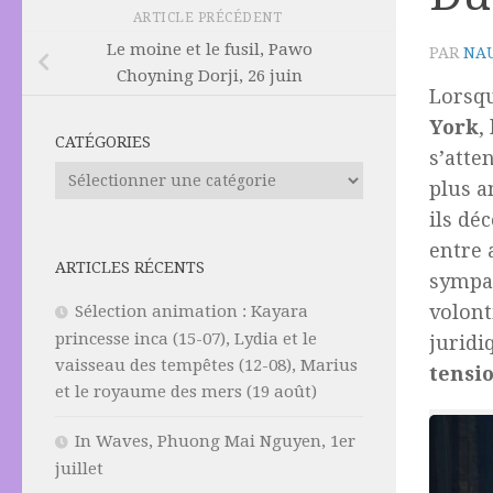
ARTICLE PRÉCÉDENT
Le moine et le fusil, Pawo
PAR
NAU
Choyning Dorji, 26 juin
Lorsqu
York
,
CATÉGORIES
s’atte
Catégories
plus 
ils dé
entre 
ARTICLES RÉCENTS
sympat
volont
Sélection animation : Kayara
princesse inca (15-07), Lydia et le
juridi
vaisseau des tempêtes (12-08), Marius
tensi
et le royaume des mers (19 août)
In Waves, Phuong Mai Nguyen, 1er
juillet