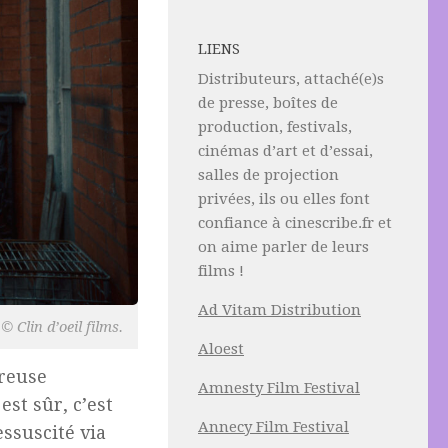
LIENS
Distributeurs, attaché(e)s
de presse, boîtes de
production, festivals,
cinémas d’art et d’essai,
salles de projection
privées, ils ou elles font
confiance à cinescribe.fr et
on aime parler de leurs
films !
Ad Vitam Distribution
© Clin d’oeil films.
Aloest
reuse
Amnesty Film Festival
est sûr, c’est
Annecy Film Festival
ssuscité via