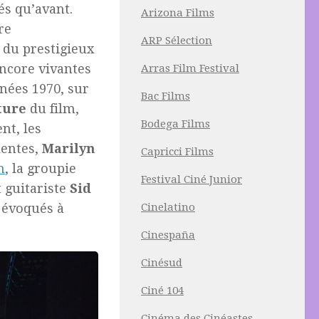
és qu’avant.
Arizona Films
re
ARP Sélection
n du prestigieux
encore vivantes
Arras Film Festival
nnées 1970, sur
Bac Films
ture
du film,
Bodega Films
nt, les
lentes,
Marilyn
Capricci Films
n
, la groupie
Festival Ciné Junior
t guitariste
Sid
Cinelatino
évoqués à
Cinespaña
Cinésud
Ciné 104
Cinéma des Cinéastes