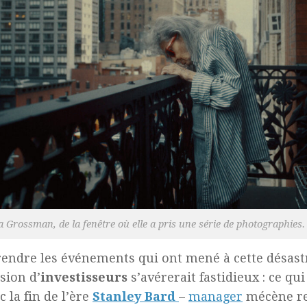
a Grossman, de la fenêtre où elle a pris une série de photographies. 
ndre les événements qui ont mené à cette désast
sion d’
investisseurs
s’avérerait fastidieux : ce qui 
c la fin de l’ère
Stanley Bard
–
manager
mécène re