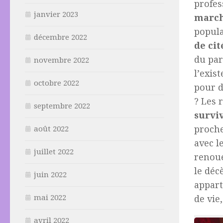
profes
janvier 2023
march
popula
décembre 2022
de cit
du pa
novembre 2022
l’exis
octobre 2022
pour d
? Les 
septembre 2022
survi
proch
août 2022
avec l
juillet 2022
renoué
le déc
juin 2022
appar
mai 2022
de vie
avril 2022