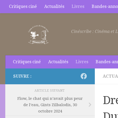
Critiques ciné
Actualités
Livres
Bandes-anno
Skip to content
Cinéscribe : Cinéma et L
Critiques ciné
Actualités
Livres
Bandes-an
SUIVRE :
ACTUA
ARTICLE SUIVANT
Dr
Flow, le chat qui n’avait plus peur
de l’eau, Gints Zilbalodis, 30
octobre 2024
Du