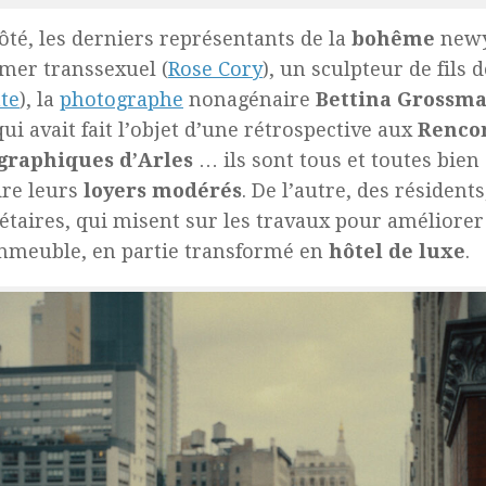
ôté, les derniers représentants de la
bohême
newy
mer transsexuel (
Rose Cory
), un sculpteur de fils d
te
), la
photographe
nonagénaire
Bettina Grossm
qui avait fait l’objet d’une rétrospective aux
Renco
graphiques d’Arles
… ils sont tous et toutes bien
re leurs
loyers modérés
. De l’autre, des résident
étaires, qui misent sur les travaux pour améliorer
mmeuble, en partie transformé en
hôtel de luxe
.