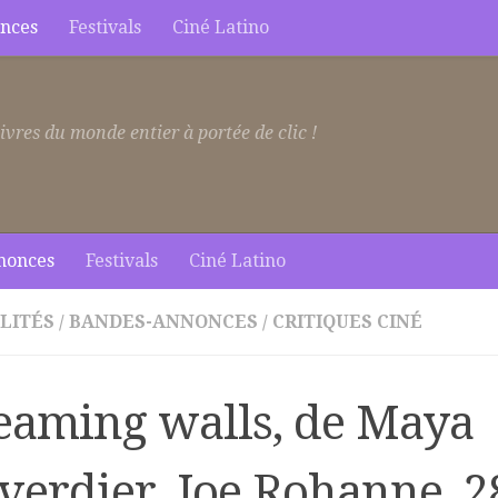
nces
Festivals
Ciné Latino
ivres du monde entier à portée de clic !
nonces
Festivals
Ciné Latino
LITÉS
/
BANDES-ANNONCES
/
CRITIQUES CINÉ
eaming walls, de Maya
verdier, Joe Rohanne, 2