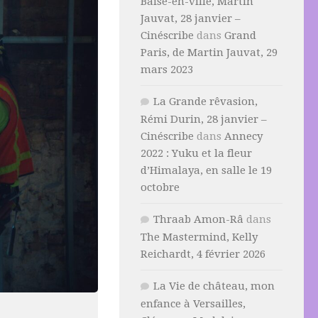
Baise-en-ville, Martin
Jauvat, 28 janvier –
Cinéscribe
dans
Grand
Paris, de Martin Jauvat, 29
mars 2023
La Grande rêvasion,
Rémi Durin, 28 janvier –
Cinéscribe
dans
Annecy
2022 : Yuku et la fleur
d’Himalaya, en salle le 19
octobre
Thraab Amon-Râ
dans
The Mastermind, Kelly
Reichardt, 4 février 2026
La Vie de château, mon
enfance à Versailles,