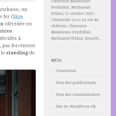
Clémence Madeleine-
Perdrillat, Nathaniel
orkaise, un
H’limi, 15 octobre 2025 –
e fer (
Skye
Cinéscribe
dans
La vie de
an
(décédée en
château, Clémence
ntres
Madeleine-Perdrillat,
 décidés à
Nathaniel H’limi, bientôt…
s, pas forcément
 le
standing
de
MÉTA
Connexion
Flux des publications
Flux des commentaires
Site de WordPress-FR