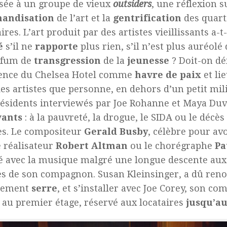
sée à un groupe de vieux
outsiders
, une réflexion s
andisation
de l’art et la
gentrification
des quart
ires. L’art produit par des artistes vieillissants a-t
é
s’il ne
rapporte
plus rien, s’il n’est plus auréolé
rfum de
transgression
de la
jeunesse
? Doit-on d
tence du Chelsea Hotel comme
havre de paix
et li
es artistes que personne, en dehors d’un petit mil
résidents interviewés par Joe Rohanne et Maya Duv
vants
: à la pauvreté, la drogue, le SIDA ou le décès
es. Le compositeur
Gerald Busby
, célèbre pour av
e réalisateur
Robert Altman
ou le chorégraphe
Pa
 avec la musique malgré une longue descente au
ès de son compagnon. Susan Kleinsinger, a dû reno
tement
serre
, et s’installer avec Joe Corey, son c
, au premier étage, réservé aux locataires
jusqu’au