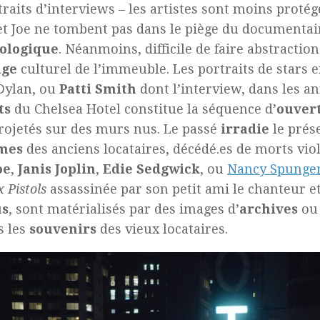
traits d’interviews – les artistes sont moins protég
t Joe ne tombent pas dans le piège du documentai
ologique
. Néanmoins, difficile de faire abstractio
age
culturel de l’immeuble. Les portraits de stars 
Dylan, ou
Patti Smith
dont l’interview, dans les a
ts
du Chelsea Hotel constitue la séquence d’
ouver
rojetés sur des murs nus. Le passé
irradie
le prése
mes
des anciens locataires, décédé.es de morts vio
oe
,
Janis Joplin
,
Edie Sedgwick
, ou
Nancy Spunge
x Pistols
assassinée par son petit ami le chanteur e
us
, sont matérialisés par des images d’
archives
ou 
s les
souvenirs
des vieux locataires.