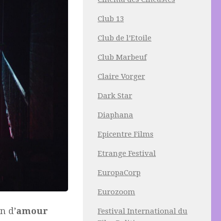
Club 13
Club de l’Etoile
Club Marbeuf
Claire Vorger
Dark Star
Diaphana
Epicentre Films
Etrange Festival
EuropaCorp
Eurozoom
n d’
amour
Festival International du