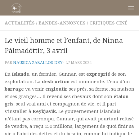
Skip to content
ACTUALITÉS
/
BANDES-ANNONCES
/
CRITIQUES CINÉ
Le vieil homme et l’enfant, de Ninna
Pálmadóttir, 3 avril
PAR
NAUSICA ZABALLOS-DEY
·
27 MARS 2024
En
Islande
, un fermier, Gunnar, est
exproprié
de son
exploitation. La
destruction
est imminente. L’eau d’un
barrage
va venir
engloutir
ses prés, sa ferme, sa maison
et ses granges… Il revend ses chevaux dont son
étalon
gris, seul vrai ami et compagnon de vie, et il part
s’installer à
Reykjavik
. Le gouvernement islandais
n’étant pas corrompu, Gunnar, qui avait pourtant refusé
de vendre, a reçu 150 millions, largement de quoi finir sa
vie à l’abri des dettes et du besoin, comme lui indique le