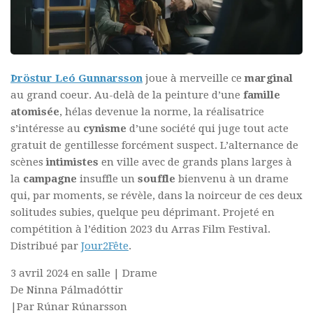
Þröstur Leó Gunnarsson
joue à merveille ce
marginal
au grand coeur. Au-delà de la peinture d’une
famille
atomisée
, hélas devenue la norme, la réalisatrice
s’intéresse au
cynisme
d’une société qui juge tout acte
gratuit de gentillesse forcément suspect. L’alternance de
scènes
intimistes
en ville avec de grands plans larges à
la
campagne
insuffle un
souffle
bienvenu à un drame
qui, par moments, se révèle, dans la noirceur de ces deux
solitudes subies, quelque peu déprimant. Projeté en
compétition à l’édition 2023 du Arras Film Festival.
Distribué par
Jour2Fête
.
3 avril 2024 en salle | Drame
De Ninna Pálmadóttir
|Par Rúnar Rúnarsson