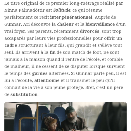
Le titre original de ce premier long-métrage réalisé par
Ninna Pálmadóttir est
Solitude
, ce qui résume
parfaitement ce récit
intergénérationnel
. Auprès de
Gunnar, Ari découvre la
chaleur
et la
bienveillance
d’un
vrai foyer. Ses parents, récemment
divorcés
, sont trop
accaparés par leurs vies professionnelles pour offrir un
cadre
structurant à leur fils, qui grandit et s’élève tout
seul. Ils arrivent à la
fin
de son match de foot, ne sont
jamais à la maison quand il rentre de l’école, et comble
de malheur, il ne cessent de se disputer lorsque survient
le temps des
gardes
alternées. Si Gunnar parle peu, il est
lui à l’écoute,
attentionné
et il transmet le peu qu’il
connaît de la vie à son jeune protégé. Bref, c’est un père
de
substitution
.