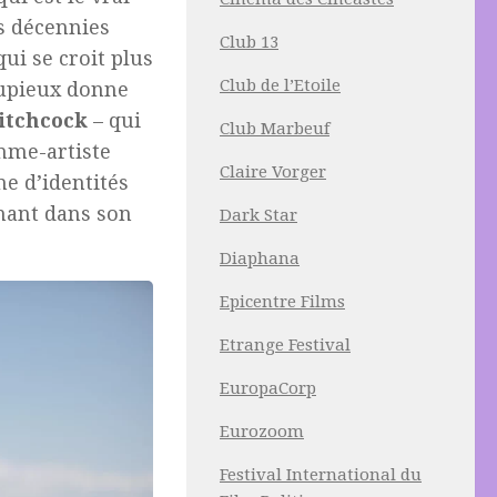
s décennies
Club 13
ui se croit plus
Club de l’Etoile
upieux donne
Hitchcock
– qui
Club Marbeuf
omme-artiste
Claire Vorger
me d’identités
înant dans son
Dark Star
Diaphana
Epicentre Films
Etrange Festival
EuropaCorp
Eurozoom
Festival International du