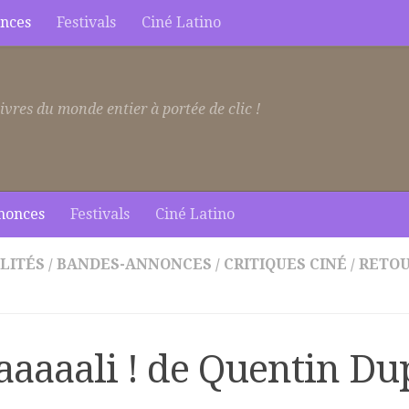
nces
Festivals
Ciné Latino
ivres du monde entier à portée de clic !
nonces
Festivals
Ciné Latino
LITÉS
/
BANDES-ANNONCES
/
CRITIQUES CINÉ
/
RETOU
aaaaali ! de Quentin Du