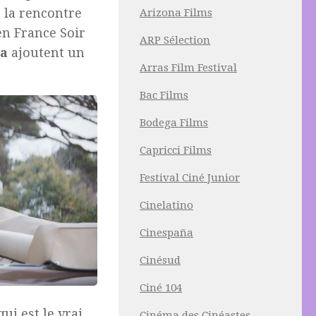
s la rencontre
Arizona Films
n France Soir
ARP Sélection
ta
ajoutent un
Arras Film Festival
Bac Films
Bodega Films
Capricci Films
Festival Ciné Junior
Cinelatino
Cinespaña
Cinésud
Ciné 104
qui est le vrai
Cinéma des Cinéastes