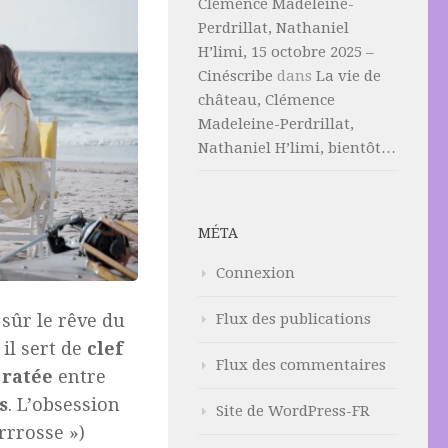
Clémence Madeleine-
Perdrillat, Nathaniel
H’limi, 15 octobre 2025 –
Cinéscribe
dans
La vie de
château, Clémence
Madeleine-Perdrillat,
Nathaniel H’limi, bientôt…
MÉTA
Connexion
Flux des publications
n sûr le rêve du
 il sert de
clef
Flux des commentaires
 ratée
entre
s
. L’obsession
Site de WordPress-FR
rrrosse »)