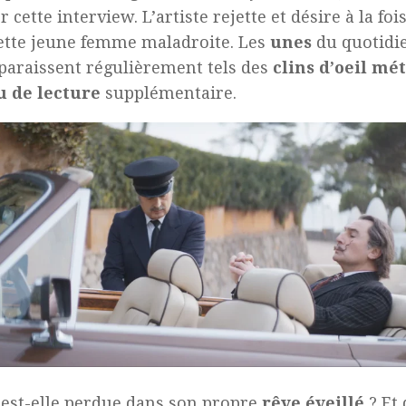
r cette interview. L’artiste rejette et désire à la foi
ette jeune femme maladroite. Les
unes
du quotidie
paraissent régulièrement tels des
clins d’oeil mé
u de lecture
supplémentaire.
 est-elle perdue dans son propre
rêve éveillé
? Et 