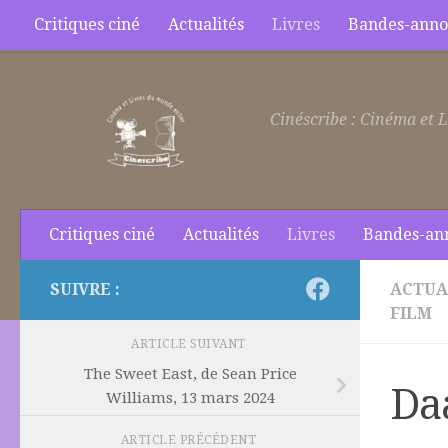
Critiques ciné
Actualités
Livres
Bandes-anno
Skip to content
Cinéscribe : Cinéma et L
Critiques ciné
Actualités
Livres
Bandes-an
SUIVRE :
ACTUA
FILM
ARTICLE SUIVANT
The Sweet East, de Sean Price
Da
Williams, 13 mars 2024
ARTICLE PRÉCÉDENT