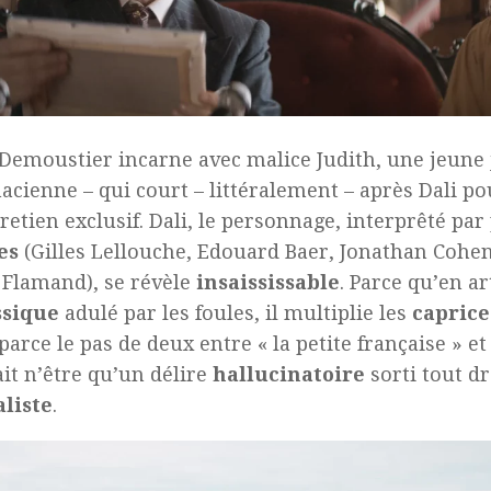
Demoustier incarne avec malice Judith, une jeune 
cienne – qui court – littéralement – après Dali po
retien exclusif. Dali, le personnage, interprêté par
es
(Gilles Lellouche, Edouard Baer, Jonathan Cohe
 Flamand), se révèle
insaississable
. Parce qu’en ar
ssique
adulé par les foules, il multiplie les
caprice
 parce le pas de deux entre « la petite française » et
it n’être qu’un délire
hallucinatoire
sorti tout dr
liste
.