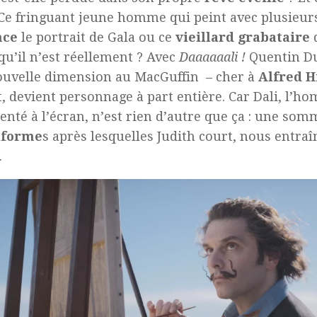
 Ce fringuant jeune homme qui peint avec plusieur
nce
le portrait de Gala ou ce
vieillard grabataire
q
qu’il n’est réellement ? Avec
Daaaaaali !
Quentin D
ouvelle dimension au
MacGuffin
– cher à
Alfred 
t, devient personnage à part entière. Car Dali, l’h
enté à l’écran, n’est rien d’autre que ça : une som
iforme
s après lesquelles Judith court, nous entra
.