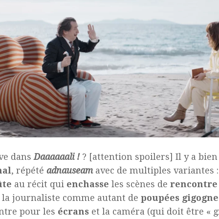
êve dans
Daaaaaali !
? [attention spoilers] Il y a bie
nal
, répété
adnauseam
avec de multiples variantes :
ûte
au récit qui
enchasse
les scènes de
rencontre
t la journaliste comme autant de
poupées gigogne
ntre pour les
écrans
et la caméra (qui doit être « g