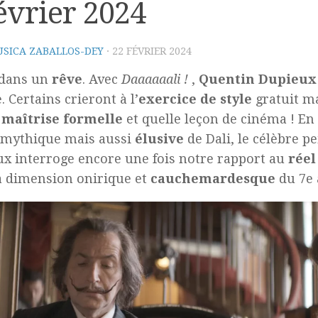
évrier 2024
SICA ZABALLOS-DEY
·
22 FÉVRIER 2024
 dans un
rêve
. Avec
Daaaaaali !
,
Quentin Dupieux
. Certains crieront à l’
exercice de style
gratuit ma
e
maîtrise formelle
et quelle leçon de cinéma ! En 
 mythique mais aussi
élusive
de Dali, le célèbre p
x interroge encore une fois notre rapport au
réel
a dimension onirique et
cauchemardesque
du 7e 