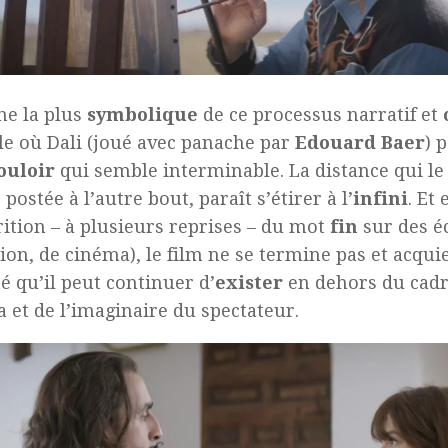
ne la plus
symbolique
de ce processus narratif et
lle où Dali (joué avec panache par
Edouard Baer
) 
ouloir
qui semble interminable. La distance qui le
 postée à l’autre bout, paraît s’étirer à l’
infini
. Et
rition – à plusieurs reprises – du mot
fin
sur des é
sion, de cinéma), le film ne se termine pas et acquie
té qu’il peut continuer d’
exister
en dehors du cadre
 et de l’imaginaire du spectateur.