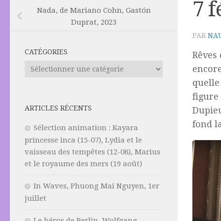
7 f
Nada, de Mariano Cohn, Gastón
Duprat, 2023
PAR
NAU
CATÉGORIES
Rêves
Catégories
encore
quell
figure
ARTICLES RÉCENTS
Dupieu
fond l
Sélection animation : Kayara
princesse inca (15-07), Lydia et le
vaisseau des tempêtes (12-08), Marius
et le royaume des mers (19 août)
In Waves, Phuong Mai Nguyen, 1er
juillet
Le héros de Berlin, Wolfgang