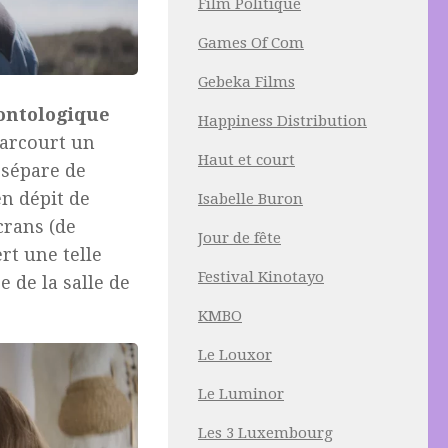
Film Politique
Games Of Com
Gebeka Films
ontologique
Happiness Distribution
parcourt un
Haut et court
 sépare de
 en dépit de
Isabelle Buron
crans (de
Jour de fête
rt une telle
Festival Kinotayo
 de la salle de
KMBO
Le Louxor
Le Luminor
Les 3 Luxembourg