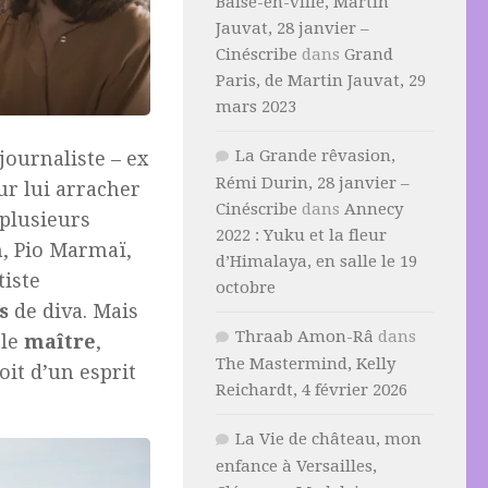
Baise-en-ville, Martin
Jauvat, 28 janvier –
Cinéscribe
dans
Grand
Paris, de Martin Jauvat, 29
mars 2023
La Grande rêvasion,
journaliste – ex
Rémi Durin, 28 janvier –
ur lui arracher
Cinéscribe
dans
Annecy
 plusieurs
2022 : Yuku et la fleur
n, Pio Marmaï,
d’Himalaya, en salle le 19
tiste
octobre
s
de diva. Mais
Thraab Amon-Râ
dans
 le
maître
,
The Mastermind, Kelly
oit d’un esprit
Reichardt, 4 février 2026
La Vie de château, mon
enfance à Versailles,