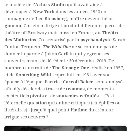
le modèle de l’
Actors Studio
qu’il avait aidé à
développer à
New York
dans les années 1950 en
compagnie de
Lee Strasberg
, maître devenu hélas
gourou
, Garfein a dirigé et produit différentes pièces de
théâtre off Brodway mais aussi en France, au
Théâtre
des Mathurins
. Co-scénarisé par la
psychanalyste
Sarah
Contou Terquem,
The Wild One
ne se contente pas de
donner la parole à Jakob Garfein qui y égrène ses
souvenirs avant de décéder le 30 décembre 2019. De
nombreux extraits de
The Strange One
, réalisé en 1957,
et de
Something Wild
, coproduit en 1961 avec son
épouse à l’époque, l’actrice
Carroll Baker
, sont analysés
afin d’y déceler des traces de
traumas
, de moments
existentiels
pivots
et de
souvenirs refoulés
… C’est
l’éternelle
question
qui anime critiques (cinéphiles ou
littéraires) : jusqu’à quel point l’
intime
du créateur
irrigue ses oeuvres ?