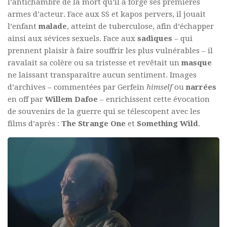
l’antichambre de la mort qu’il a forgé ses premières
armes d’acteur. Face aux SS et kapos pervers, il jouait
l’enfant
malade
, atteint de tuberculose, afin d’échapper
ainsi aux sévices sexuels. Face aux
sadiques
– qui
prennent plaisir à faire souffrir les plus vulnérables – il
ravalait sa colère ou sa tristesse et revêtait un
masque
ne laissant transparaître aucun sentiment. Images
d’archives – commentées par Gerfein
himself
ou
narrées
en off par
Willem Dafoe
– enrichissent cette évocation
de souvenirs de la guerre qui se télescopent avec les
films d’après :
The Strange One
et
Something Wild
.