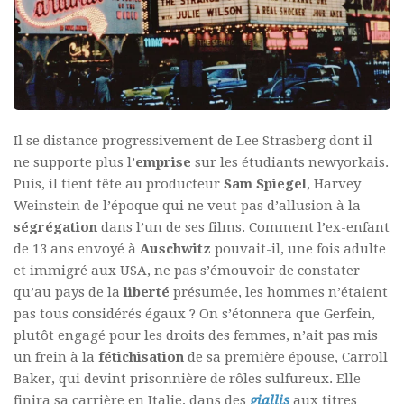
Il se distance progressivement de Lee Strasberg dont il
ne supporte plus l’
emprise
sur les étudiants newyorkais.
Puis, il tient tête au producteur
Sam Spiegel
, Harvey
Weinstein de l’époque qui ne veut pas d’allusion à la
ségrégation
dans l’un de ses films. Comment l’ex-enfant
de 13 ans envoyé à
Auschwitz
pouvait-il, une fois adulte
et immigré aux USA, ne pas s’émouvoir de constater
qu’au pays de la
liberté
présumée, les hommes n’étaient
pas tous considérés égaux ? On s’étonnera que Gerfein,
plutôt engagé pour les droits des femmes, n’ait pas mis
un frein à la
fétichisation
de sa première épouse, Carroll
Baker, qui devint prisonnière de rôles sulfureux. Elle
finira sa carrière en Italie, dans des
giallis
aux titres