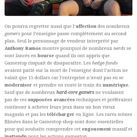
On pourra regretter aussi que l’
affection
des nombreux
gamers
pour l’enseigne passe complètement au second
plan. Seul le personnage de vendeur interprété par
Anthony Ramos
montre pourquoi de nombreux
nerds
se
sont lancés en
bourse
quand ils ont appris que
Gamestop risquait de disaparaître. Les
hedge-funds
avaient parié sur la mort de l’enseigne dont l’action ne
valait que 15 dollars car l’entreprise n’avait pas su se
moderniser
et prendre en route le train du
numérique
.
Sauf que de nombreux
hard-core gamers
ne voulaient
pas de ces
supposées
avancées
techniques et préféraient
continuer à acheter leurs jeux dans un bon vieux
magasin et pas les
télécharger
en ligne. Les rares scènes
filmées dans le Gamestop shop sont donc essentielles
pour qui souhaite comprendre cet
engouement
massif et
inattendu
pour les actions gamestop.