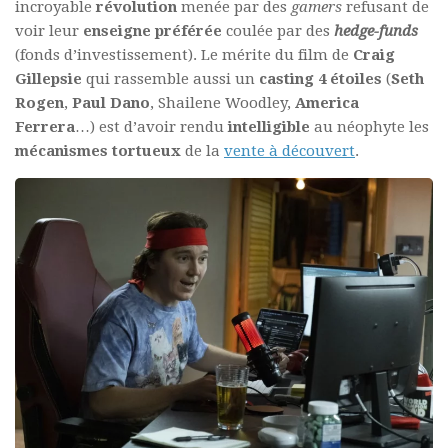
incroyable
révolution
menée par des
gamers
refusant de
voir leur
enseigne préférée
coulée par des
hedge-funds
(fonds d’investissement). Le mérite du film de
Craig
Gillepsie
qui rassemble aussi un
casting 4 étoiles
(
Seth
Rogen
,
Paul Dano
, Shailene Woodley,
America
Ferrera
…) est d’avoir rendu
intelligible
au néophyte les
mécanismes tortueux
de la
vente à découvert
.