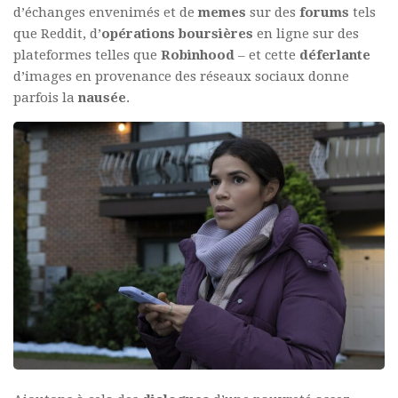
d’échanges envenimés et de
memes
sur des
forums
tels
que Reddit, d’
opérations boursières
en ligne sur des
plateformes telles que
Robinhood
– et cette
déferlante
d’images en provenance des réseaux sociaux donne
parfois la
nausée
.