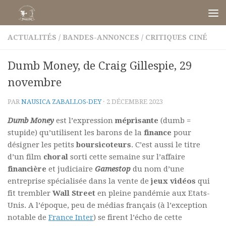
Skip to content
ACTUALITÉS
/
BANDES-ANNONCES
/
CRITIQUES CINÉ
Dumb Money, de Craig Gillespie, 29
novembre
PAR
NAUSICA ZABALLOS-DEY
·
2 DÉCEMBRE 2023
Dumb Money
est l’expression
méprisante
(dumb =
stupide) qu’utilisent les barons de la
finance
pour
désigner les petits
boursicoteurs
. C’est aussi le titre
d’un film
choral
sorti cette semaine sur l’affaire
financière
et judiciaire
Gamestop
du nom d’une
entreprise spécialisée dans la vente de
jeux vidéos
qui
fit trembler
Wall Street
en pleine pandémie aux Etats-
Unis. A l’époque, peu de médias français (à l’exception
notable de
France Inter
) se firent l’écho de cette