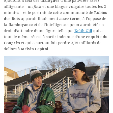
Ajoutons à cela des
dialogues
d’une pauvreté assez
affligeante – un
fuck
et une blague vulgaire toutes les 2
minutes – et le portrait de cette communauté de
Robins
des Bois
apparaît finalement assez
terne
, à l’opposé de
la
flamboyance
et de l’intelligence qu’on aurait été en
droit d’attendre d’une figure telle que
Keith Gill
qui a
tout de même réussi à sortir indemne d’une
enquête du
Congrès
et qui a surtout fait perdre 3,75 milliards de
dollars à
Melvin Capital
.