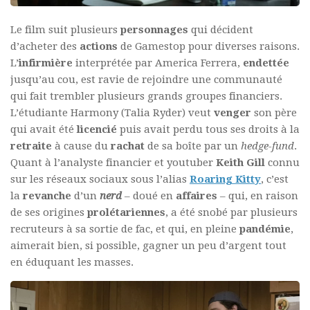
Le film suit plusieurs
personnages
qui décident
d’acheter des
actions
de Gamestop pour diverses raisons.
L’
infirmière
interprétée par America Ferrera,
endettée
jusqu’au cou, est ravie de rejoindre une communauté
qui fait trembler plusieurs grands groupes financiers.
L’étudiante Harmony (Talia Ryder) veut
venger
son père
qui avait été
licencié
puis avait perdu tous ses droits à la
retraite
à cause du
rachat
de sa boîte par un
hedge-fund
.
Quant à l’analyste financier et youtuber
Keith Gill
connu
sur les réseaux sociaux sous l’alias
Roaring Kitty
, c’est
la
revanche
d’un
nerd
– doué en
affaires
– qui, en raison
de ses origines
prolétariennes
, a été snobé par plusieurs
recruteurs à sa sortie de fac, et qui, en pleine
pandémie
,
aimerait bien, si possible, gagner un peu d’argent tout
en éduquant les masses.