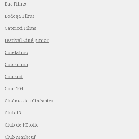
Bac Films
Bodega Films
Capricci Films
Festival Ciné Junior
Cinelatino
Cinespaña
Cinésud
Ciné 104
Cinéma des Cinéastes
Club 13
Club de l’Etoile
Club Marbeuf