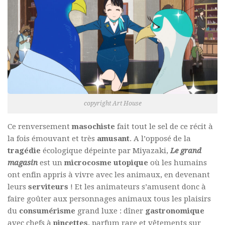
copyright Art House
Ce renversement
masochiste
fait tout le sel de ce récit à
la fois émouvant et très
amusant
. A l’opposé de la
tragédie
écologique dépeinte par
Miyazaki
,
Le grand
magasin
est un
microcosme
utopique
où les humains
ont enfin appris à vivre avec les animaux, en devenant
leurs
serviteurs
! Et les animateurs s’amusent donc à
faire goûter aux personnages animaux tous les plaisirs
du
consumérisme
grand luxe : dîner
gastronomique
avec chefs à
pincettes
, parfum rare et vêtements sur