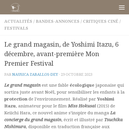
Skip to content
ACTUALITÉS
/
BANDES-ANNONCES
/
CRITIQUES CINÉ
/
FESTIVALS
Le grand magasin, de Yoshimi Itazu, 6
décembre, avant-première Mon
Premier Festival
PAR
NAUSICA ZABALLOS-DEY
·
29 OCTOBRE 2023
Le grand magasin
est une fable
écologique
japonaise qui
sortira juste avant Noël, pour sensibiliser les enfants à la
protection
de l’environnement. Réalisé par
Yoshimi
Itazu
, animateur pour le film
Miss Hokusai
(2015) de
Keiichi Hara, ce nouvel anime s’inspire du manga
La
concierge du grand magasin
, écrit et illustré par
Tsuchika
Nishimura
, disponible en traduction française aux