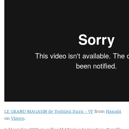
LE GRAND MAGASIN de Yoshimi Itazu – VF
from
Hanabi
on
Vimeo
.