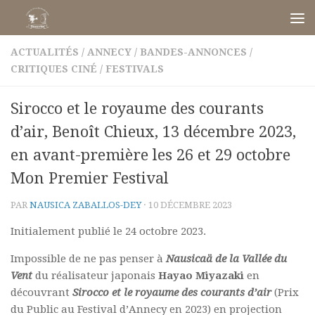
Skip to content
ACTUALITÉS
/
ANNECY
/
BANDES-ANNONCES
/
CRITIQUES CINÉ
/
FESTIVALS
Sirocco et le royaume des courants
d’air, Benoît Chieux, 13 décembre 2023,
en avant-première les 26 et 29 octobre
Mon Premier Festival
PAR
NAUSICA ZABALLOS-DEY
·
10 DÉCEMBRE 2023
Initialement publié le 24 octobre 2023.
Impossible de ne pas penser à
Nausicaä de la Vallée du
Vent
du réalisateur japonais
Hayao Miyazaki
en
découvrant
Sirocco et le royaume des courants d’air
(Prix
du Public au Festival d’Annecy en 2023) en projection