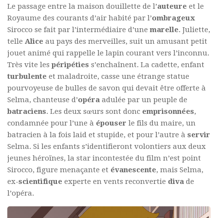
Le passage entre la maison douillette de l’
auteure
et le
Royaume des courants d’air habité par l’
ombrageux
Sirocco se fait par l’intermédiaire d’une
marelle
. Juliette,
telle
Alice
au pays des merveilles, suit un amusant petit
jouet animé qui rappelle le lapin courant vers l’inconnu.
Très vite les
péripéties
s’enchaînent. La cadette, enfant
turbulente
et maladroite, casse une étrange statue
pourvoyeuse de bulles de savon qui devait être offerte à
Selma, chanteuse d’
opéra
adulée par un peuple de
batraciens
. Les deux sœurs sont donc
emprisonnées
,
condamnée pour l’une à
épouser
le fils du maire, un
batracien à la fois laid et stupide, et pour l’autre à
servir
Selma. Si les enfants s’identifieront volontiers aux deux
jeunes héroïnes, la star incontestée du film n’est point
Sirocco, figure menaçante et
évanescente
, mais Selma,
ex-
scientifique
experte en vents reconvertie
diva
de
l’opéra.