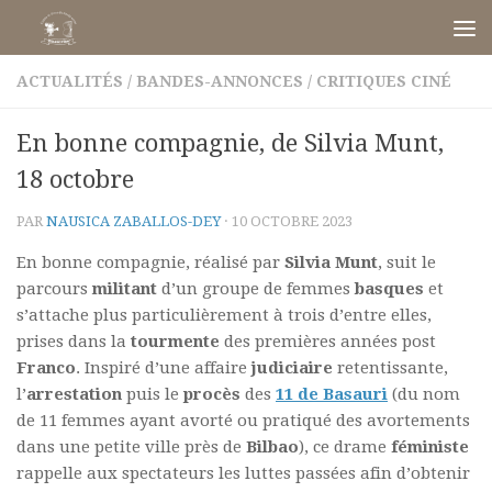
Skip to content
ACTUALITÉS
/
BANDES-ANNONCES
/
CRITIQUES CINÉ
En bonne compagnie, de Silvia Munt,
18 octobre
PAR
NAUSICA ZABALLOS-DEY
·
10 OCTOBRE 2023
En bonne compagnie, réalisé par
Silvia Munt
, suit le
parcours
militant
d’un groupe de femmes
basques
et
s’attache plus particulièrement à trois d’entre elles,
prises dans la
tourmente
des premières années post
Franco
. Inspiré d’une affaire
judiciaire
retentissante,
l’
arrestation
puis le
procès
des
11 de Basauri
(du nom
de 11 femmes ayant avorté ou pratiqué des avortements
dans une petite ville près de
Bilbao
), ce drame
féministe
rappelle aux spectateurs les luttes passées afin d’obtenir