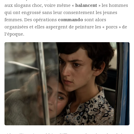
aux slogans choc, voire même «
balancent
» les hommes
qui ont engrossé sans leur consentement les jeunes
femmes. Des opérations
commando
sont alors
organisées et elles aspergent de peinture les « porcs » de
l’époque.